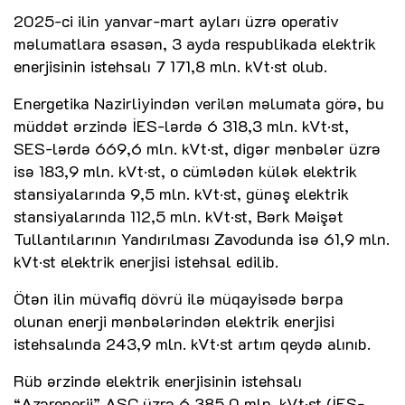
2025-ci ilin yanvar-mart ayları üzrə operativ
məlumatlara əsasən, 3 ayda respublikada elektrik
enerjisinin istehsalı 7 171,8 mln. kVt·st olub.
Energetika Nazirliyindən verilən məlumata görə, bu
müddət ərzində İES-lərdə 6 318,3 mln. kVt·st,
SES-lərdə 669,6 mln. kVt·st, digər mənbələr üzrə
isə 183,9 mln. kVt·st, o cümlədən külək elektrik
stansiyalarında 9,5 mln. kVt·st, günəş elektrik
stansiyalarında 112,5 mln. kVt·st, Bərk Məişət
Tullantılarının Yandırılması Zavodunda isə 61,9 mln.
kVt·st elektrik enerjisi istehsal edilib.
Ötən ilin müvafiq dövrü ilə müqayisədə bərpa
olunan enerji mənbələrindən elektrik enerjisi
istehsalında 243,9 mln. kVt·st artım qeydə alınıb.
Rüb ərzində elektrik enerjisinin istehsalı
“Azərenerji” ASC üzrə 6 385,0 mln. kVt·st (İES-