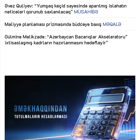
Əvəz Quliyev: “Yumşaq keçid sayəsində aparılmış islahatın
nəticələri qorunub saxlanılacaq”
MÜSAHİBƏ
Ay
ya
M
Maliyyə planlaması prizmasında büdcəyə baxış
MƏQALƏ
Az
Gülminə Məlikzadə: “Azərbaycan Bacarıqlar Akseleratoru”
ke
ixtisaslaşmış kadrların hazırlanmasını hədəfləyir”
Ay
su