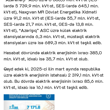
lərdə 5 739,9 mln. kVt·st, SES-lərdə 645,1 mln.
kVt·st), Naxçıvan MR Dövlət Energetika Xidməti
üzrə 91,2 mln. kVt·st (İES-lərdə 55,7 mln. kVt·st,
SES-lərdə 21,7 mln. kVt·st, GES-də 13,8 mln.
kVt·st), “Azərişıq” ASC üzrə külək elektrik
stansiyalarında 6,3 mln. kVt·st, müstəqil elektrik
stansiyaları üzrə isə 689,3 mln. kVt·st təşkil edib.
Hesabat dövründə elektrik enerjisinin ixracı 385,0
mln. kVt·st, idxalı isə 35,7 mln. kVt·st olub.
Qeyd edək ki, 2025-ci ilin mart ayında respublika
üzrə elektrik enerjisinin istehsalı 2 319,1 mln. kVt·st
olub. Bu dövrdə elektrik enerjisinin ixracı 85,6 mln.
kVt·st, idxalı isə 16,1 mln. kVt·st təşkil edib.