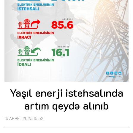
Yaşıl enerji istehsalında
artım qeydə alınıb
15 APREL 2025 15:53