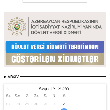
ARXIV
B.e.
Ç.a.
Ç.
C.a.
C.
Ş.
B.
27
28
29
30
31
1
2