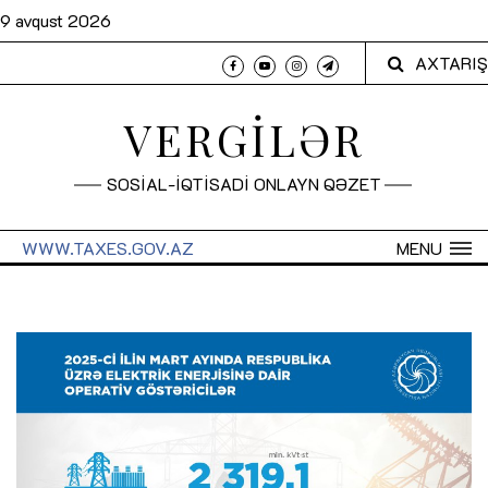
9 avqust 2026
AXTARIŞ
VERGİLƏR
SOSİAL-İQTİSADİ ONLAYN QƏZET
WWW.TAXES.GOV.AZ
MENU