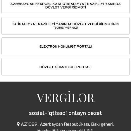
AZƏRBAYCAN RESPUBLİKASI İQTİSADİYYAT NAZİRLİYİ YANINDA
DÖVLƏT VERGİ XİDMƏTİ
İQTİSADİYYAT NAZİRLİYİ YANINDA DÖVLƏT VERGİ XİDMƏTİNİN
TƏDRİS MƏRKƏZİ
ELEKTRON HÖKUMƏT PORTALI
DÖVLƏT XİDMƏTLƏRİ PORTALI
VERGİLƏR
sosial-iqtisadi onlayn qəzet
AZ1029, Azərbaycan Respublikası, Bakı şəhəri,
Heydər Əliyev prospekti 155