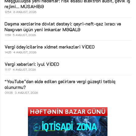
Məşğulluqda yeni hədəflər: risk əsaslı elektron audit, çevik iş
rejimi...
MÜSAHİBƏ
12:54
6 AVQUST, 2026
Daşıma xərclərinə dövlət dəstəyi: qeyri-neft-qaz ixracı və
Naxçıvan üçün yeni imkanlar
MƏQALƏ
11:59
5 AVQUST, 2026
Vergi ödəyicilərinə xidmət mərkəzləri
VİDEO
14:25
4 AVQUST, 2026
Vergi xəbərləri: iyul
VİDEO
11:17
4 AVQUST, 2026
“YouTube”dan əldə edilən gəlirlərə vergi güzəşti tətbiq
olunurmu?
09:35
3 AVQUST, 2026