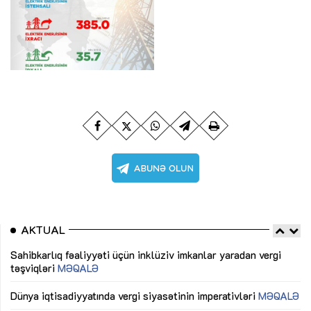
AKTUAL
Sahibkarlıq fəaliyyəti üçün inklüziv imkanlar yaradan vergi
“D
təşviqləri
MƏQALƏ
fə
lıq
Dünya iqtisadiyyatında vergi siyasətinin imperativləri
MƏQALƏ
Ni
mü