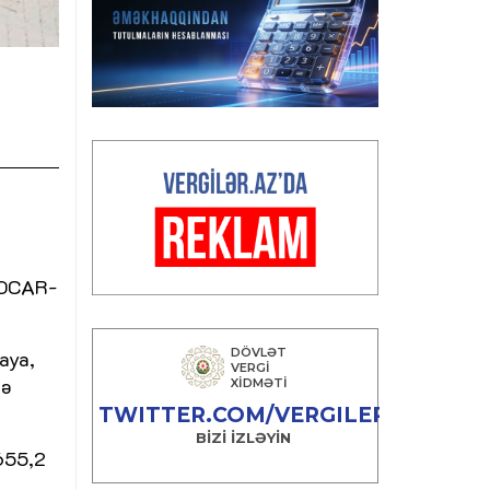
 SOCAR-
aya,
sə
 655,2