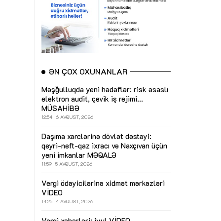
ƏN ÇOX OXUNANLAR
Məşğulluqda yeni hədəflər: risk əsaslı
elektron audit, çevik iş rejimi...
MÜSAHİBƏ
12:54
6 AVQUST, 2026
Daşıma xərclərinə dövlət dəstəyi:
qeyri-neft-qaz ixracı və Naxçıvan üçün
yeni imkanlar
MƏQALƏ
11:59
5 AVQUST, 2026
Vergi ödəyicilərinə xidmət mərkəzləri
VİDEO
14:25
4 AVQUST, 2026
Vergi xəbərləri: iyul
VİDEO