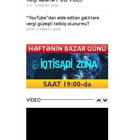
11:17
4 AVQUST, 2026
“YouTube”dan əldə edilən gəlirlərə
vergi güzəşti tətbiq olunurmu?
09:35
3 AVQUST, 2026
VIDEO