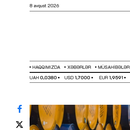
8 avqust 2026
HAQQIMIZDA
XƏBƏRLƏR
MÜSAHIBƏLƏR
EL
0,6489
UAH
0,0380
USD
1,7000
EUR
1,9591