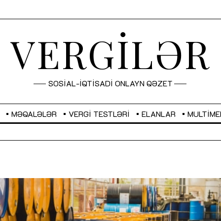
VERGİLƏR
SOSİAL-İQTİSADİ ONLAYN QƏZET
MƏQALƏLƏR
VERGI TESTLƏRI
ELANLAR
MULTIME
GBP
2,2873
RUB
2,0816
Sahibkarlıq fəaliyyəti üçün inklüziv
“Düzgün kommunikasiyanın
imkanlar yaradan vergi təşviqləri
real iş və sistemli fəaliyyə
MƏQALƏ
MÜSAHİBƏ