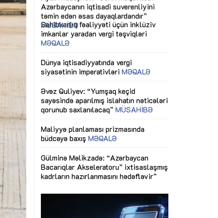
ericiliyinə
Dünya iqtisadiyyatında vergi
Nicat İmanov: "
ühitinin
siyasətinin imperativləri
MƏQALƏ
dəyişikliklər s
edir"
yaxşılaşdırılma
MÜSAHİBƏ
Əvəz Quliyev: “Yumşaq keçid
sayəsində aparılmış islahatın nəticələri
miz daha
qorunub saxlanılacaq”
MÜSAHİBƏ
Aytən Kərimov
, çevik və
inklüziv iş müh
dırmaqdır”
öyrənən komand
Maliyyə planlaması prizmasında
MÜSAHİBƏ
büdcəyə baxış
MƏQALƏ
tərəfdaşlığı
Azərbaycanda d
Gülminə Məlikzadə: “Azərbaycan
n ilk pilot
çərçivəsində hə
Bacarıqlar Akseleratoru” ixtisaslaşmış
layihə
VİDEO
kadrların hazırlanmasını hədəfləyir”
qaviləsi”
Aydın Hüseynov
renliyini
Azərbaycanın iq
andır”
təmin edən əsa
MÜSAHİBƏ