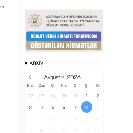
na
ARXIV
B.e.
Ç.a.
Ç.
C.a.
C.
Ş.
B.
27
28
29
30
31
1
2
3
4
5
6
7
8
9
10
11
12
13
14
15
16
17
18
19
20
21
22
23