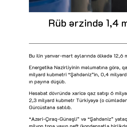
Rüb ərzində 1,4 
Bu ilin yanvar-mart aylarında ölkədə 12,6 m
Energetika Nazirliyinin məlumatına görə, q
milyard kubmetri “Şahdəniz”in, 0,4 milyar
ın payına düşüb.
Hesabat dövründə xaricə qaz satışı 6 mily
2,3 milyard kubmetr Türkiyəyə (o cümlədən
Gürcüstana satılıb.
“Azəri-Çıraq-Günəşli” və “Şahdəniz” yataql
milyon tona yaxın neft (kondensatla birlikd