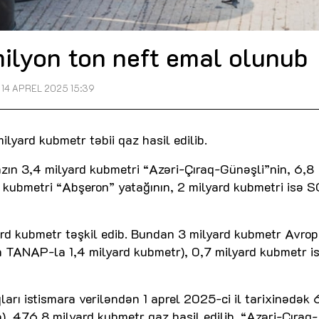
milyon ton neft emal olunub
14 APREL 2025 15:39
ilyard kubmetr təbii qaz hasil edilib.
azın 3,4 milyard kubmetri “Azəri-Çıraq-Günəşli”nin, 6,8
d kubmetri “Abşeron” yatağının, 2 milyard kubmetri isə
ard kubmetr təşkil edib. Bundan 3 milyard kubmetr Avrop
 TANAP-la 1,4 milyard kubmetr), 0,7 milyard kubmetr i
arı istismara veriləndən 1 aprel 2025-ci il tarixinədək
ə), 476,8 milyard kubmetr qaz hasil edilib. “Azəri-Çıraq-