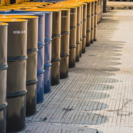
Dünya iqtisadiyyatında vergi
Nicat İmanov: "Vergi qanunv
siyasətinin imperativləri
MƏQALƏ
dəyişikliklər sahibkarlıq m
yaxşılaşdırılmasına xidmət 
MÜSAHİBƏ
Əvəz Quliyev: “Yumşaq keçid
sayəsində aparılmış islahatın nəticələri
qorunub saxlanılacaq”
MÜSAHİBƏ
Aytən Kərimova: “Məqsədi
inklüziv iş mühiti yaratmaq
öyrənən komanda formalaş
Maliyyə planlaması prizmasında
MÜSAHİBƏ
büdcəyə baxış
MƏQALƏ
Azərbaycanda dövlət-özəl 
Gülminə Məlikzadə: “Azərbaycan
çərçivəsində həyata keçirilə
Bacarıqlar Akseleratoru” ixtisaslaşmış
layihə
VİDEO
kadrların hazırlanmasını hədəfləyir”
Aydın Hüseynov: “Əsrin mü
Azərbaycanın iqtisadi suve
təmin edən əsas dayaqlard
MÜSAHİBƏ