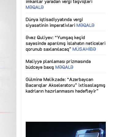
ericiliyinə
Dünya iqtisadiyyatında vergi
Nicat İmanov: "
ühitinin
siyasətinin imperativləri
MƏQALƏ
dəyişikliklər s
edir"
yaxşılaşdırılma
MÜSAHİBƏ
Əvəz Quliyev: “Yumşaq keçid
sayəsində aparılmış islahatın nəticələri
miz daha
qorunub saxlanılacaq”
MÜSAHİBƏ
Aytən Kərimov
, çevik və
inklüziv iş müh
dırmaqdır”
öyrənən komand
Maliyyə planlaması prizmasında
MÜSAHİBƏ
büdcəyə baxış
MƏQALƏ
tərəfdaşlığı
Azərbaycanda d
Gülminə Məlikzadə: “Azərbaycan
n ilk pilot
çərçivəsində hə
Bacarıqlar Akseleratoru” ixtisaslaşmış
layihə
VİDEO
kadrların hazırlanmasını hədəfləyir”
qaviləsi”
Aydın Hüseynov
renliyini
Azərbaycanın iq
andır”
təmin edən əsa
MÜSAHİBƏ