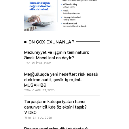
ƏN ÇOX OXUNANLAR
Məzuniyyət və işçinin təminatları:
Əmək Məcəlləsi nə deyir?
11:54
31 İYUL, 2026
Məşğulluqda yeni hədəflər: risk əsaslı
elektron audit, çevik iş rejimi...
MÜSAHİBƏ
12:54
6 AVQUST, 2026
Torpaqların kateqoriyaları hansı
qanunvericilikdə öz əksini tapıb?
VİDEO
15:46
31 İYUL, 2026
Daşıma xərclərinə dövlət dəstəyi: