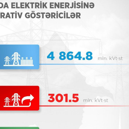
Dünya iqtisadiyyatında vergi
Nicat İmanov: "Vergi qanunv
siyasətinin imperativləri
MƏQALƏ
dəyişikliklər sahibkarlıq m
yaxşılaşdırılmasına xidmət 
MÜSAHİBƏ
Əvəz Quliyev: “Yumşaq keçid
sayəsində aparılmış islahatın nəticələri
qorunub saxlanılacaq”
MÜSAHİBƏ
Aytən Kərimova: “Məqsədi
inklüziv iş mühiti yaratmaq
öyrənən komanda formalaş
Maliyyə planlaması prizmasında
MÜSAHİBƏ
büdcəyə baxış
MƏQALƏ
Azərbaycanda dövlət-özəl 
Gülminə Məlikzadə: “Azərbaycan
çərçivəsində həyata keçirilə
Bacarıqlar Akseleratoru” ixtisaslaşmış
layihə
VİDEO
kadrların hazırlanmasını hədəfləyir”
Aydın Hüseynov: “Əsrin mü
Azərbaycanın iqtisadi suve
təmin edən əsas dayaqlard
MÜSAHİBƏ