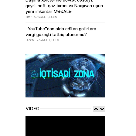
qeyri-neft-qaz ixracı və Naxçıvan üçün
yeni imkanlar
MƏQALƏ
11:59
5 AVQUST, 2026
“YouTube”dan əldə edilən gəlirlərə
vergi güzəşti tətbiq olunurmu?
09:35
3 AVQUST, 2026
VIDEO