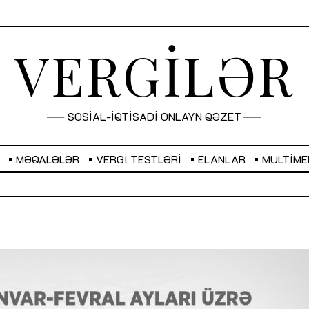
VERGİLƏR
SOSİAL-İQTİSADİ ONLAYN QƏZET
MƏQALƏLƏR
VERGI TESTLƏRI
ELANLAR
MULTIME
GBP
2,2882
RUB
2,1023
Sahibkarlıq fəaliyyəti üçün inklüziv
“Düzgün kommunikasiyanın
imkanlar yaradan vergi təşviqləri
real iş və sistemli fəaliyyə
MƏQALƏ
MÜSAHİBƏ