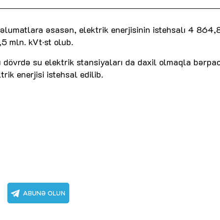
məlumatlara əsasən, elektrik enerjisinin istehsalı 4 864,
9,5 mln. kVt·st olub.
u dövrdə su elektrik stansiyaları da daxil olmaqla bərpa
ik enerjisi istehsal edilib.