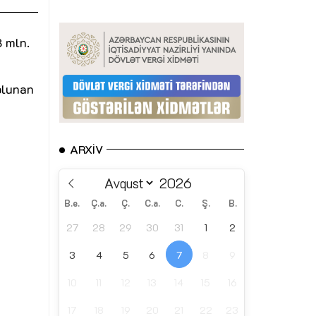
8 mln.
olunan
ARXIV
B.e.
Ç.a.
Ç.
C.a.
C.
Ş.
B.
27
28
29
30
31
1
2
3
4
5
6
7
8
9
10
11
12
13
14
15
16
17
18
19
20
21
22
23