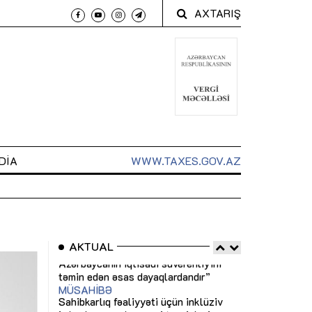
AXTARIŞ
DIA
WWW.TAXES.GOV.AZ
AKTUAL
 arxasında
Sahibkarlıq fəaliyyəti üçün inklüziv
“Düzgün kommun
t dayanır”
imkanlar yaradan vergi təşviqləri
real iş və siste
MƏQALƏ
MÜSAHİBƏ