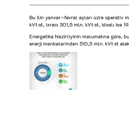
Bu ilin yanvar–fevral ayları üzrə operativ 
kVt·st, ixracı 301,5 mln. kVt·st, idxalı isə 1
Energetika Nazirliyinin məlumatına görə, b
enerji mənbələrindən 510,5 mln. kVt·st elektr