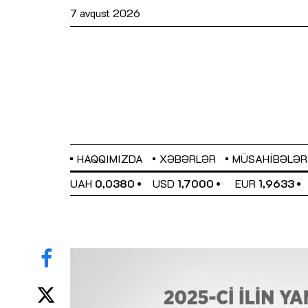
7 avqust 2026
HAQQIMIZDA
XƏBƏRLƏR
MÜSAHIBƏLƏR
EL
0,6486
UAH
0,0380
USD
1,7000
EUR
1,9633