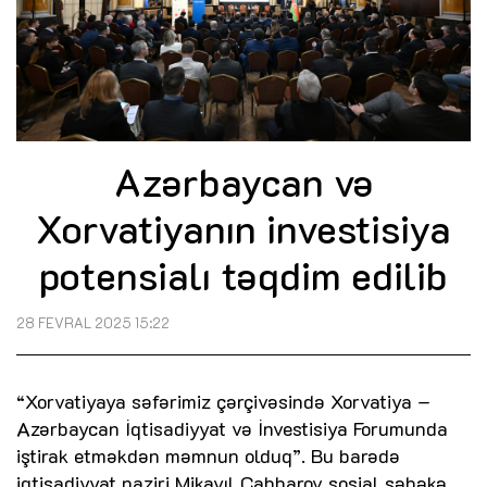
Azərbaycan və
Xorvatiyanın investisiya
potensialı təqdim edilib
28 FEVRAL 2025 15:22
“Xorvatiyaya səfərimiz çərçivəsində Xorvatiya –
Azərbaycan İqtisadiyyat və İnvestisiya Forumunda
iştirak etməkdən məmnun olduq”. Bu barədə
iqtisadiyyat naziri Mikayıl Cabbarov sosial şəbəkə