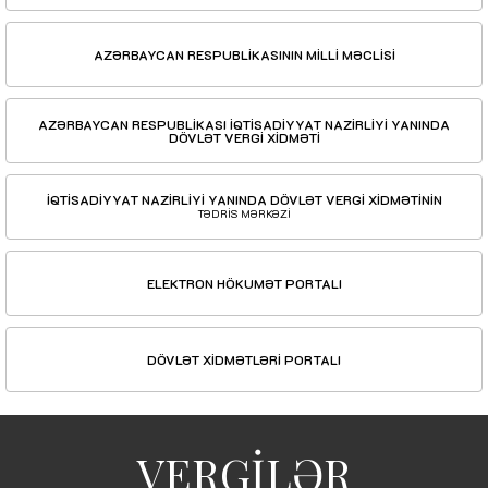
AZƏRBAYCAN RESPUBLİKASININ MİLLİ MƏCLİSİ
AZƏRBAYCAN RESPUBLİKASI İQTİSADİYYAT NAZİRLİYİ YANINDA
DÖVLƏT VERGİ XİDMƏTİ
İQTİSADİYYAT NAZİRLİYİ YANINDA DÖVLƏT VERGİ XİDMƏTİNİN
TƏDRİS MƏRKƏZİ
ELEKTRON HÖKUMƏT PORTALI
DÖVLƏT XİDMƏTLƏRİ PORTALI
VERGİLƏR