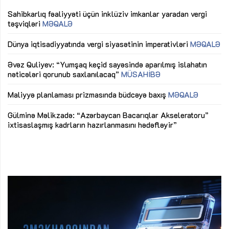
Sahibkarlıq fəaliyyəti üçün inklüziv imkanlar yaradan vergi
“D
təşviqləri
MƏQALƏ
fə
lıq
Dünya iqtisadiyyatında vergi siyasətinin imperativləri
MƏQALƏ
Ni
mü
Əvəz Quliyev: “Yumşaq keçid sayəsində aparılmış islahatın
nəticələri qorunub saxlanılacaq”
MÜSAHİBƏ
Ay
ya
M
Maliyyə planlaması prizmasında büdcəyə baxış
MƏQALƏ
Az
Gülminə Məlikzadə: “Azərbaycan Bacarıqlar Akseleratoru”
ke
ixtisaslaşmış kadrların hazırlanmasını hədəfləyir”
Ay
su