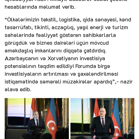
hesablarında məlumat verib.
“Ölkələrimizin tekstil, logistika, qida sənayesi, kənd
təsərrüfatı, tikinti, əczaçılıq, yaşıl enerji və turizm
sahələrində fəaliyyət göstərən sahibkarlarla
görüşdük və biznes dairələri üçün mövcud
əməkdaşlıq imkanlarını diqqətə çatdırdıq.
Azərbaycanın və Xorvatiyanın investisiya
potensialının təqdim edildiyi Forumda birgə
investisiyaların artırılması və şaxələndirilməsi
istiqamətində səmərəli müzakirələr apardıq”,- nazir
əlavə edib.