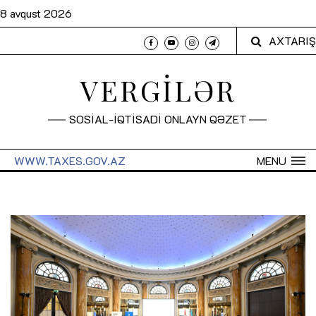
8 avqust 2026
AXTARIŞ
VERGİLƏR
SOSİAL-İQTİSADİ ONLAYN QƏZET
WWW.TAXES.GOV.AZ
MENU