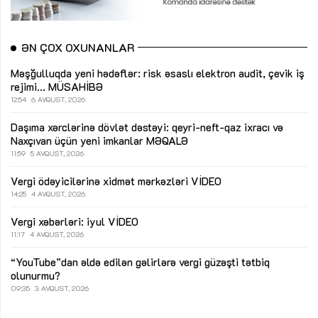
ƏN ÇOX OXUNANLAR
Məşğulluqda yeni hədəflər: risk əsaslı elektron audit, çevik iş
rejimi...
MÜSAHİBƏ
12:54
6 AVQUST, 2026
Daşıma xərclərinə dövlət dəstəyi: qeyri-neft-qaz ixracı və
Naxçıvan üçün yeni imkanlar
MƏQALƏ
11:59
5 AVQUST, 2026
Vergi ödəyicilərinə xidmət mərkəzləri
VİDEO
14:25
4 AVQUST, 2026
Vergi xəbərləri: iyul
VİDEO
11:17
4 AVQUST, 2026
“YouTube”dan əldə edilən gəlirlərə vergi güzəşti tətbiq
olunurmu?
09:35
3 AVQUST, 2026