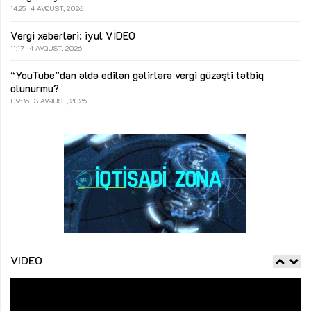
14:25
4 AVQUST, 2026
Vergi xəbərləri: iyul
VİDEO
11:17
4 AVQUST, 2026
“YouTube”dan əldə edilən gəlirlərə vergi güzəşti tətbiq
olunurmu?
09:35
3 AVQUST, 2026
VIDEO