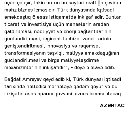
üçün çalışır, lakin bütün bu səyləri reallığa çevirən
məhz biznes icmasıdır. Türk dünyasında iqtisadi
əməkdaşlıq 5 əsas istiqamətdə inkişaf edir. Bunlar
ticarət və investisiya üçün maneələrin aradan
qaldırılması, nəqliyyat və enerji bağlantılarının
gücləndirilməsi, regional təchizat zəncirlərinin
genişləndirilməsi, innovasiya və rəqəmsal
transformasiyanın təşviqi, maliyyə əməkdaşlığının
gücləndirilməsi və birgə maliyyələşdirmə
mexanizmlərinin inkişafıdır”, - deyə o əlavə edib.
Bağdat Amreyev qeyd edib ki, Türk dünyası iqtisadi
tarixində həlledici mərhələyə qədəm qoyur və bu
inkişafın əsas aparıcı qüvvəsi biznes icması olacaq.
AZƏRTAC