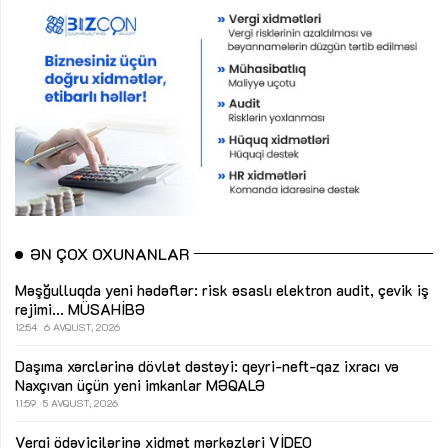
ƏN ÇOX OXUNANLAR
Məşğulluqda yeni hədəflər: risk əsaslı elektron audit, çevik iş
rejimi...
MÜSAHİBƏ
12:54
6 AVQUST, 2026
Daşıma xərclərinə dövlət dəstəyi: qeyri-neft-qaz ixracı və
Naxçıvan üçün yeni imkanlar
MƏQALƏ
11:59
5 AVQUST, 2026
Vergi ödəyicilərinə xidmət mərkəzləri
VİDEO