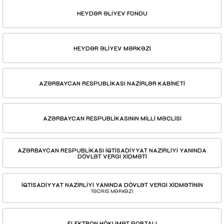
HEYDƏR ƏLİYEV FONDU
HEYDƏR ƏLİYEV MƏRKƏZİ
AZƏRBAYCAN RESPUBLİKASI NAZİRLƏR KABİNETİ
AZƏRBAYCAN RESPUBLİKASININ MİLLİ MƏCLİSİ
AZƏRBAYCAN RESPUBLİKASI İQTİSADİYYAT NAZİRLİYİ YANINDA
DÖVLƏT VERGİ XİDMƏTİ
İQTİSADİYYAT NAZİRLİYİ YANINDA DÖVLƏT VERGİ XİDMƏTİNİN
TƏDRİS MƏRKƏZİ
ELEKTRON HÖKUMƏT PORTALI