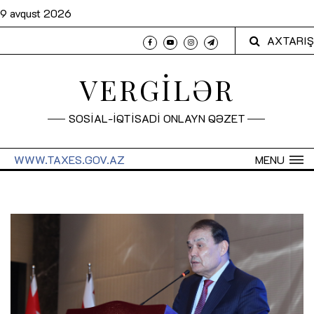
9 avqust 2026
AXTARIŞ
VERGİLƏR
SOSİAL-İQTİSADİ ONLAYN QƏZET
WWW.TAXES.GOV.AZ
MENU