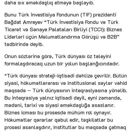
daha sıx əməkdaşlıq etməyə başlayıb.
Bunu Türk İnvestisiya Fondunun (TİF) prezidenti
Bağdat Amreyev “Türk İnvestisiya Fondu və Türk
Ticarət və Sənaye Palataları Birliyi (TCCI): Biznes
Liderləri üçün Məlumatlandırma Görüşü və B2B”
tədbirində deyib.
Onun sözlərinə görə, Türk dünyası öz taleyini
formalaşdıracaq uzun bir yolun başlanğıcındadır.
“Türk dünyası strateji-iqtisadi dəhlizə çevrilir. Bütün
siyasi, hökumətlərarası və institusional səylər vahid
məqsədə – Türk dünyasının inteqrasiyasına yönəlib.
Bu inteqrasiya yalnız iqtisadi deyil, eyni zamanda,
mədəni, tarixi və siyasi əməkdaşlığa əsaslanır.
Biznes icması bu prosesdə mühüm rol oynayır.
Hökumətlər qərarlar qəbul edir, təşkilatlar bu
prosesi asanlaşdırır, institutlar bu məqsədə çatmaq