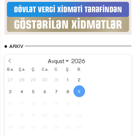
ARXIV
B.e.
Ç.a.
Ç.
C.a.
C.
Ş.
B.
27
28
29
30
31
1
2
3
4
5
6
7
8
9
10
11
12
13
14
15
16
17
18
19
20
21
22
23
24
25
26
27
28
29
30