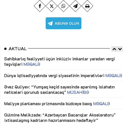
AKTUAL
Sahibkarlıq fəaliyyəti üçün inklüziv imkanlar yaradan vergi
“D
təşviqləri
MƏQALƏ
fə
lıq
Dünya iqtisadiyyatında vergi siyasətinin imperativləri
MƏQALƏ
Ni
mü
Əvəz Quliyev: “Yumşaq keçid sayəsində aparılmış islahatın
nəticələri qorunub saxlanılacaq”
MÜSAHİBƏ
Ay
ya
M
Maliyyə planlaması prizmasında büdcəyə baxış
MƏQALƏ
Az
Gülminə Məlikzadə: “Azərbaycan Bacarıqlar Akseleratoru”
ke
ixtisaslaşmış kadrların hazırlanmasını hədəfləyir”