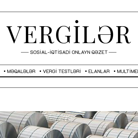
VERGİLƏR
SOSİAL-İQTİSADİ ONLAYN QƏZET
MƏQALƏLƏR
VERGI TESTLƏRI
ELANLAR
MULTIME
GBP
2,2882
RUB
2,1023
Sahibkarlıq fəaliyyəti üçün inklüziv
“Düzgün kommunikasiyanın
imkanlar yaradan vergi təşviqləri
real iş və sistemli fəaliyyə
MƏQALƏ
MÜSAHİBƏ