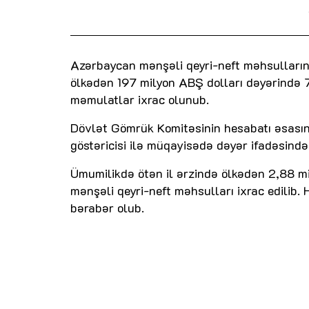
Azərbaycan mənşəli qeyri-neft məhsullarının
ölkədən 197 milyon ABŞ dolları dəyərində
məmulatlar ixrac olunub.
Dövlət Gömrük Komitəsinin hesabatı əsasın
göstəricisi ilə müqayisədə dəyər ifadəsində 
Ümumilikdə ötən il ərzində ölkədən 2,88 m
mənşəli qeyri-neft məhsulları ixrac edilib. 
bərabər olub.