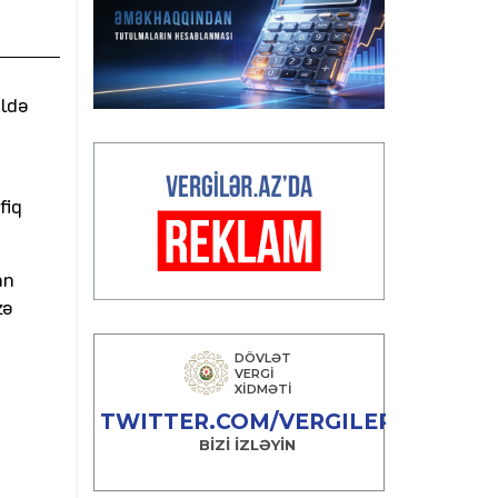
ildə
fiq
an
zə