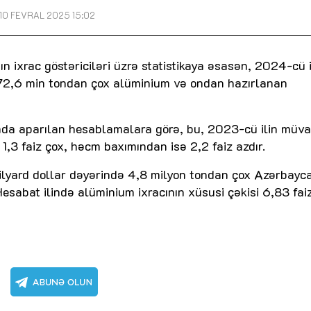
10 FEVRAL 2025 15:02
 ixrac göstəriciləri üzrə statistikaya əsasən, 2024-cü 
 72,6 min tondan çox alüminium və ondan hazırlanan
da aparılan hesablamalara görə, bu, 2023-cü ilin müva
1,3 faiz çox, həcm baxımından isə 2,2 faiz azdır.
ilyard dollar dəyərində 4,8 milyon tondan çox Azərbayc
Hesabat ilində alüminium ixracının xüsusi çəkisi 6,83 fai