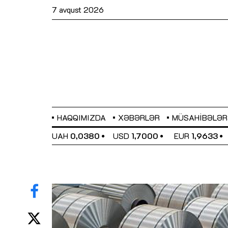
7 avqust 2026
HAQQIMIZDA
XƏBƏRLƏR
MÜSAHIBƏLƏR
EL
0,6486
UAH
0,0380
USD
1,7000
EUR
1,9633