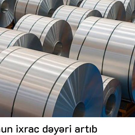
Dünya iqtisadiyyatında vergi
Nicat İmanov: "Vergi qanunv
siyasətinin imperativləri
MƏQALƏ
dəyişikliklər sahibkarlıq m
yaxşılaşdırılmasına xidmət 
MÜSAHİBƏ
Əvəz Quliyev: “Yumşaq keçid
sayəsində aparılmış islahatın nəticələri
qorunub saxlanılacaq”
MÜSAHİBƏ
Aytən Kərimova: “Məqsədi
inklüziv iş mühiti yaratmaq
öyrənən komanda formalaş
Maliyyə planlaması prizmasında
MÜSAHİBƏ
büdcəyə baxış
MƏQALƏ
Azərbaycanda dövlət-özəl 
Gülminə Məlikzadə: “Azərbaycan
çərçivəsində həyata keçirilə
Bacarıqlar Akseleratoru” ixtisaslaşmış
layihə
VİDEO
kadrların hazırlanmasını hədəfləyir”
Aydın Hüseynov: “Əsrin mü
Azərbaycanın iqtisadi suve
təmin edən əsas dayaqlard
MÜSAHİBƏ
n ixrac dəyəri artıb