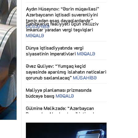
ericiliyinə
Dünya iqtisadiyyatında vergi
Nicat İmanov: "
ühitinin
siyasətinin imperativləri
MƏQALƏ
dəyişikliklər s
edir"
yaxşılaşdırılma
MÜSAHİBƏ
Əvəz Quliyev: “Yumşaq keçid
sayəsində aparılmış islahatın nəticələri
miz daha
qorunub saxlanılacaq”
MÜSAHİBƏ
Aytən Kərimov
, çevik və
inklüziv iş müh
dırmaqdır”
öyrənən komand
Maliyyə planlaması prizmasında
MÜSAHİBƏ
büdcəyə baxış
MƏQALƏ
tərəfdaşlığı
Azərbaycanda d
Gülminə Məlikzadə: “Azərbaycan
n ilk pilot
çərçivəsində hə
Bacarıqlar Akseleratoru” ixtisaslaşmış
layihə
VİDEO
kadrların hazırlanmasını hədəfləyir”
qaviləsi”
Aydın Hüseynov
renliyini
Azərbaycanın iq
andır”
təmin edən əsa
MÜSAHİBƏ