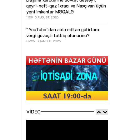
qeyri-neft-qaz ixracı və Naxçıvan üçün
yeni imkanlar
MƏQALƏ
11:59
5 AVQUST, 2026
“YouTube”dan əldə edilən gəlirlərə
vergi güzəşti tətbiq olunurmu?
09:35
3 AVQUST, 2026
VIDEO