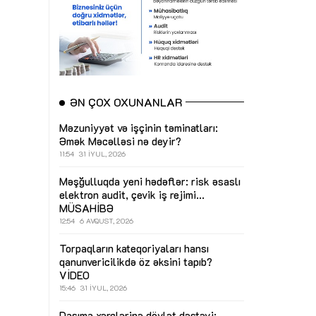
ƏN ÇOX OXUNANLAR
Məzuniyyət və işçinin təminatları:
Əmək Məcəlləsi nə deyir?
11:54
31 İYUL, 2026
Məşğulluqda yeni hədəflər: risk əsaslı
elektron audit, çevik iş rejimi...
MÜSAHİBƏ
12:54
6 AVQUST, 2026
Torpaqların kateqoriyaları hansı
qanunvericilikdə öz əksini tapıb?
VİDEO
15:46
31 İYUL, 2026
Daşıma xərclərinə dövlət dəstəyi: