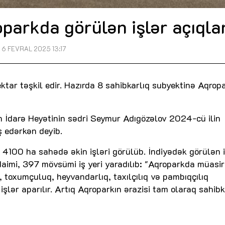
parkda görülən işlər açıqla
6 FEVRAL 2025 13:17
tar təşkil edir. Hazırda 8 sahibkarlıq subyektinə Aqrop
in İdarə Heyətinin sədri Seymur Adıgözəlov 2024-cü ilin
ş edərkən deyib.
 4100 ha sahədə əkin işləri görülüb. İndiyədək görülən 
 daimi, 397 mövsümi iş yeri yaradılıb: "Aqroparkda müasir
, toxumçuluq, heyvandarlıq, taxılçılıq və pambıqçılıq
işlər aparılır. Artıq Aqroparkın ərazisi tam olaraq sahibk