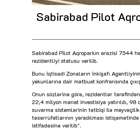
Sabirabad Pilot Aqro
Sabirabad Pilot Aqroparkın ərazisi 7544 hek
rezidentliyi statusu verilib.
Bunu İqtisadi Zonaların İnkişafı Agentliyin
yekunlarına dair mətbuat konfransında çıxı
Onun sözlərinə görə, rezidentlər tərəfindən
22,4 milyon manat investisiya yatırılıb, 98
suvarma sistemlərinin tətbiqi ilə meyvəçilik
təsərrüfatlarının yaradılması istiqamətində 
istifadəsinə verilib".