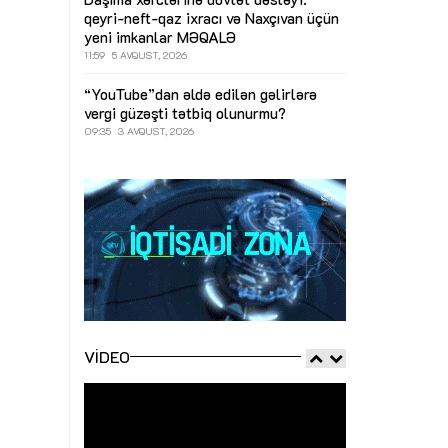
qeyri-neft-qaz ixracı və Naxçıvan üçün
yeni imkanlar
MƏQALƏ
11:59
5 AVQUST, 2026
“YouTube”dan əldə edilən gəlirlərə
vergi güzəşti tətbiq olunurmu?
09:35
3 AVQUST, 2026
VIDEO