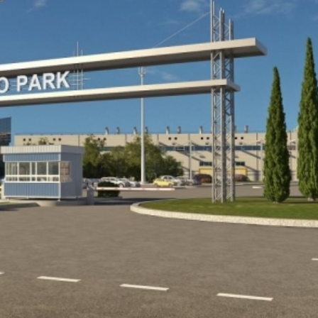
Dünya iqtisadiyyatında vergi
Nicat İmanov: "Vergi qanunv
siyasətinin imperativləri
MƏQALƏ
dəyişikliklər sahibkarlıq m
yaxşılaşdırılmasına xidmət 
MÜSAHİBƏ
Əvəz Quliyev: “Yumşaq keçid
sayəsində aparılmış islahatın nəticələri
qorunub saxlanılacaq”
MÜSAHİBƏ
Aytən Kərimova: “Məqsədi
inklüziv iş mühiti yaratmaq
öyrənən komanda formalaş
Maliyyə planlaması prizmasında
MÜSAHİBƏ
büdcəyə baxış
MƏQALƏ
Azərbaycanda dövlət-özəl 
Gülminə Məlikzadə: “Azərbaycan
çərçivəsində həyata keçirilə
Bacarıqlar Akseleratoru” ixtisaslaşmış
layihə
VİDEO
kadrların hazırlanmasını hədəfləyir”
Aydın Hüseynov: “Əsrin mü
Azərbaycanın iqtisadi suve
təmin edən əsas dayaqlard
MÜSAHİBƏ