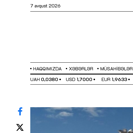
7 avqust 2026
HAQQIMIZDA
XƏBƏRLƏR
MÜSAHIBƏLƏR
EL
0,6486
UAH
0,0380
USD
1,7000
EUR
1,9633