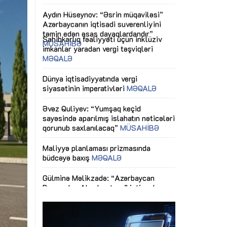
ericiliyinə
Dünya iqtisadiyyatında vergi
Nicat İmanov: "
ühitinin
siyasətinin imperativləri
MƏQALƏ
dəyişikliklər s
edir"
yaxşılaşdırılma
MÜSAHİBƏ
Əvəz Quliyev: “Yumşaq keçid
sayəsində aparılmış islahatın nəticələri
miz daha
qorunub saxlanılacaq”
MÜSAHİBƏ
Aytən Kərimov
, çevik və
inklüziv iş müh
dırmaqdır”
öyrənən komand
Maliyyə planlaması prizmasında
MÜSAHİBƏ
büdcəyə baxış
MƏQALƏ
tərəfdaşlığı
Azərbaycanda d
Gülminə Məlikzadə: “Azərbaycan
n ilk pilot
çərçivəsində hə
Bacarıqlar Akseleratoru” ixtisaslaşmış
layihə
VİDEO
kadrların hazırlanmasını hədəfləyir”
qaviləsi”
Aydın Hüseynov
renliyini
Azərbaycanın iq
andır”
təmin edən əsa
MÜSAHİBƏ