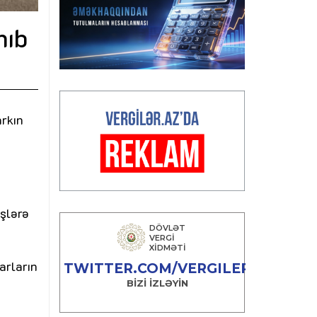
nıb
arkın
işlərə
arların