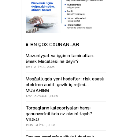
ƏN ÇOX OXUNANLAR
Məzuniyyət və işçinin təminatları:
Əmək Məcəlləsi nə deyir?
11:54
31 İYUL, 2026
Məşğulluqda yeni hədəflər: risk əsaslı
elektron audit, çevik iş rejimi...
MÜSAHİBƏ
12:54
6 AVQUST, 2026
Torpaqların kateqoriyaları hansı
qanunvericilikdə öz əksini tapıb?
VİDEO
15:46
31 İYUL, 2026
Daşıma xərclərinə dövlət dəstəyi: