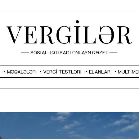
VERGİLƏR
SOSİAL-İQTİSADİ ONLAYN QƏZET
MƏQALƏLƏR
VERGI TESTLƏRI
ELANLAR
MULTIME
GBP
2,2882
RUB
2,1023
Sahibkarlıq fəaliyyəti üçün inklüziv
“Düzgün kommunikasiyanın
imkanlar yaradan vergi təşviqləri
real iş və sistemli fəaliyyə
MƏQALƏ
MÜSAHİBƏ