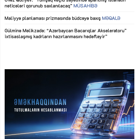
nəticələri qorunub saxlanılacaq”
MÜSAHİBƏ
Ay
ya
M
Maliyyə planlaması prizmasında büdcəyə baxış
MƏQALƏ
Az
Gülminə Məlikzadə: “Azərbaycan Bacarıqlar Akseleratoru”
ke
ixtisaslaşmış kadrların hazırlanmasını hədəfləyir”
Ay
su