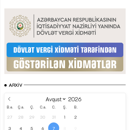
ARXIV
B.e.
Ç.a.
Ç.
C.a.
C.
Ş.
B.
27
28
29
30
31
1
2
3
4
5
6
7
8
9