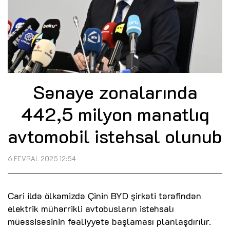
Sənaye zonalarında
442,5 milyon manatlıq
avtomobil istehsal olunub
6 FEVRAL 2025 12:54
Cari ildə ölkəmizdə Çinin BYD şirkəti tərəfindən
elektrik mühərrikli avtobusların istehsalı
müəssisəsinin fəaliyyətə başlaması planlaşdırılır.