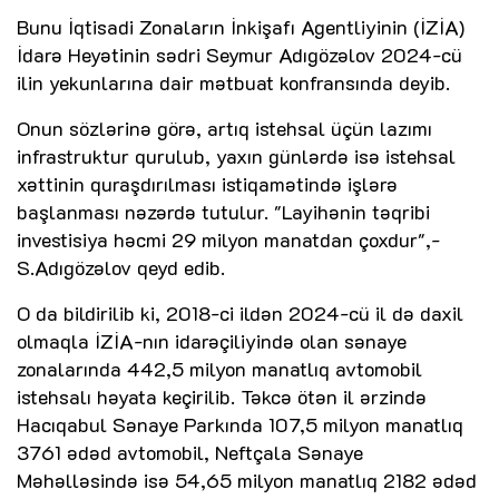
Bunu İqtisadi Zonaların İnkişafı Agentliyinin (İZİA)
İdarə Heyətinin sədri Seymur Adıgözəlov 2024-cü
ilin yekunlarına dair mətbuat konfransında deyib.
Onun sözlərinə görə, artıq istehsal üçün lazımı
infrastruktur qurulub, yaxın günlərdə isə istehsal
xəttinin quraşdırılması istiqamətində işlərə
başlanması nəzərdə tutulur. "Layihənin təqribi
investisiya həcmi 29 milyon manatdan çoxdur",-
S.Adıgözəlov qeyd edib.
O da bildirilib ki, 2018-ci ildən 2024-cü il də daxil
olmaqla İZİA-nın idarəçiliyində olan sənaye
zonalarında 442,5 milyon manatlıq avtomobil
istehsalı həyata keçirilib. Təkcə ötən il ərzində
Hacıqabul Sənaye Parkında 107,5 milyon manatlıq
3761 ədəd avtomobil, Neftçala Sənaye
Məhəlləsində isə 54,65 milyon manatlıq 2182 ədəd