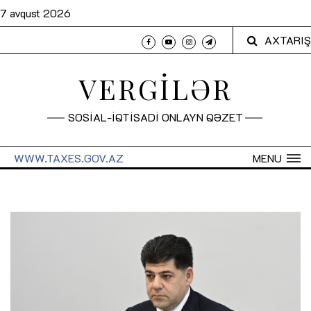
7 avqust 2026
AXTARIŞ
VERGİLƏR
SOSİAL-İQTİSADİ ONLAYN QƏZET
WWW.TAXES.GOV.AZ
MENU