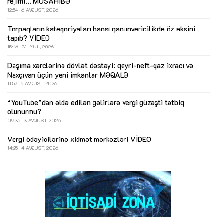
rejimi...
MÜSAHİBƏ
12:54
6 AVQUST, 2026
Torpaqların kateqoriyaları hansı qanunvericilikdə öz əksini
tapıb?
VİDEO
15:46
31 İYUL, 2026
Daşıma xərclərinə dövlət dəstəyi: qeyri-neft-qaz ixracı və
Naxçıvan üçün yeni imkanlar
MƏQALƏ
11:59
5 AVQUST, 2026
“YouTube”dan əldə edilən gəlirlərə vergi güzəşti tətbiq
olunurmu?
09:35
3 AVQUST, 2026
Vergi ödəyicilərinə xidmət mərkəzləri
VİDEO
14:25
4 AVQUST, 2026