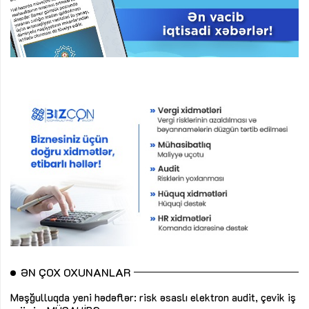
ƏN ÇOX OXUNANLAR
Məşğulluqda yeni hədəflər: risk əsaslı elektron audit, çevik iş