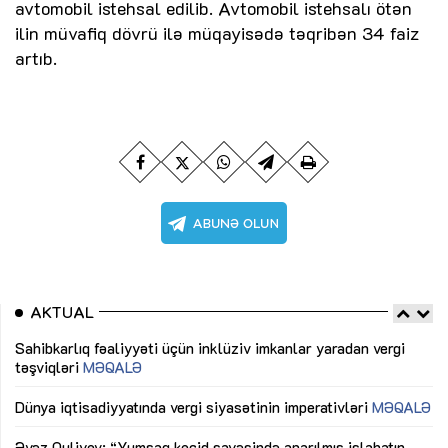
avtomobil istehsal edilib. Avtomobil istehsalı ötən
ilin müvafiq dövrü ilə müqayisədə təqribən 34 faiz
artıb.
AKTUAL
Sahibkarlıq fəaliyyəti üçün inklüziv imkanlar yaradan vergi
“D
təşviqləri
MƏQALƏ
fə
lıq
Dünya iqtisadiyyatında vergi siyasətinin imperativləri
MƏQALƏ
Ni
mü
Əvəz Quliyev: “Yumşaq keçid sayəsində aparılmış islahatın