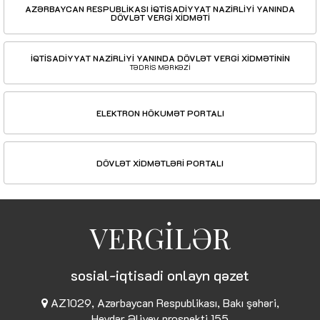
AZƏRBAYCAN RESPUBLİKASI İQTİSADİYYAT NAZİRLİYİ YANINDA
DÖVLƏT VERGİ XİDMƏTİ
İQTİSADİYYAT NAZİRLİYİ YANINDA DÖVLƏT VERGİ XİDMƏTİNİN
TƏDRİS MƏRKƏZİ
ELEKTRON HÖKUMƏT PORTALI
DÖVLƏT XİDMƏTLƏRİ PORTALI
VERGİLƏR
sosial-iqtisadi onlayn qəzet
AZ1029, Azərbaycan Respublikası, Bakı şəhəri,
Heydər Əliyev prospekti 155