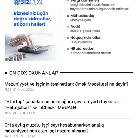
ƏN ÇOX OXUNANLAR
Məzuniyyət və işçinin təminatları: Əmək Məcəlləsi nə deyir?
11:54
31 İYUL, 2026
"Startap" şəhadətnaməsini uğura çevirən yerli layihələr:
"Hellojob.az" və "iCheck"
MƏQALƏ
11:29
30 İYUL, 2026
Orta aylıq muzdlu işçi sayı hesablanarkən analıq
məzuniyyətində olan işçi nəzərə alınırmı?
14:18
30 İYUL, 2026