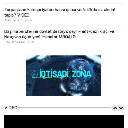
Torpaqların kateqoriyaları hansı qanunvericilikdə öz əksini
tapıb?
VİDEO
15:46
31 İYUL, 2026
Daşıma xərclərinə dövlət dəstəyi: qeyri-neft-qaz ixracı və
Naxçıvan üçün yeni imkanlar
MƏQALƏ
11:59
5 AVQUST, 2026
VIDEO