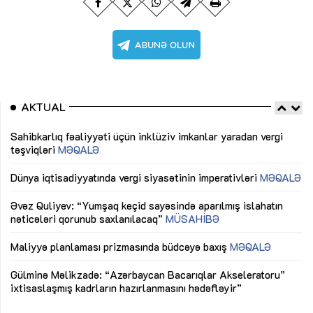
AKTUAL
Sahibkarlıq fəaliyyəti üçün inklüziv imkanlar yaradan vergi
“D
təşviqləri
MƏQALƏ
fə
lıq
Dünya iqtisadiyyatında vergi siyasətinin imperativləri
MƏQALƏ
Ni
mü
Əvəz Quliyev: “Yumşaq keçid sayəsində aparılmış islahatın
nəticələri qorunub saxlanılacaq”
MÜSAHİBƏ
Ay
ya
M
Maliyyə planlaması prizmasında büdcəyə baxış
MƏQALƏ
Az
Gülminə Məlikzadə: “Azərbaycan Bacarıqlar Akseleratoru”
ke
ixtisaslaşmış kadrların hazırlanmasını hədəfləyir”
Ay