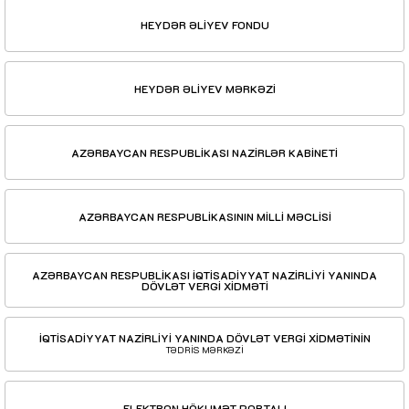
HEYDƏR ƏLİYEV FONDU
HEYDƏR ƏLİYEV MƏRKƏZİ
AZƏRBAYCAN RESPUBLİKASI NAZİRLƏR KABİNETİ
AZƏRBAYCAN RESPUBLİKASININ MİLLİ MƏCLİSİ
AZƏRBAYCAN RESPUBLİKASI İQTİSADİYYAT NAZİRLİYİ YANINDA
DÖVLƏT VERGİ XİDMƏTİ
İQTİSADİYYAT NAZİRLİYİ YANINDA DÖVLƏT VERGİ XİDMƏTİNİN
TƏDRİS MƏRKƏZİ
ELEKTRON HÖKUMƏT PORTALI