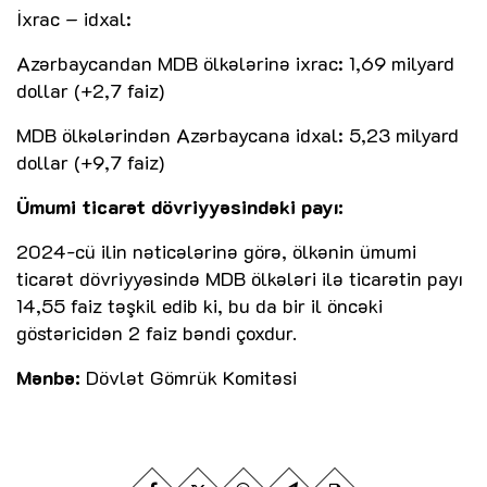
İxrac – idxal:
Azərbaycandan MDB ölkələrinə ixrac: 1,69 milyard
dollar (+2,7 faiz)
MDB ölkələrindən Azərbaycana idxal: 5,23 milyard
dollar (+9,7 faiz)
Ümumi ticarət dövriyyəsindəki payı:
2024-cü ilin nəticələrinə görə, ölkənin ümumi
ticarət dövriyyəsində MDB ölkələri ilə ticarətin payı
14,55 faiz təşkil edib ki, bu da bir il öncəki
göstəricidən 2 faiz bəndi çoxdur.
Mənbə:
Dövlət Gömrük Komitəsi