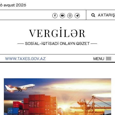
6 avqust 2026
AXTARIŞ
VERGİLƏR
SOSİAL-İQTİSADİ ONLAYN QƏZET
WWW.TAXES.GOV.AZ
MENU