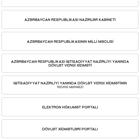
AZƏRBAYCAN RESPUBLİKASI NAZİRLƏR KABİNETİ
AZƏRBAYCAN RESPUBLİKASININ MİLLİ MƏCLİSİ
AZƏRBAYCAN RESPUBLİKASI İQTİSADİYYAT NAZİRLİYİ YANINDA
DÖVLƏT VERGİ XİDMƏTİ
İQTİSADİYYAT NAZİRLİYİ YANINDA DÖVLƏT VERGİ XİDMƏTİNİN
TƏDRİS MƏRKƏZİ
ELEKTRON HÖKUMƏT PORTALI
DÖVLƏT XİDMƏTLƏRİ PORTALI