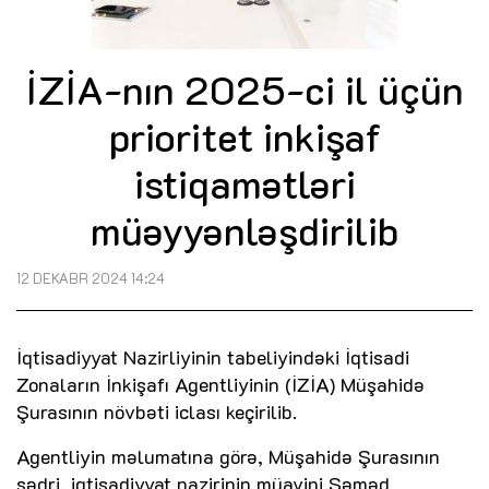
İZİA-nın 2025-ci il üçün
prioritet inkişaf
istiqamətləri
müəyyənləşdirilib
12 DEKABR 2024 14:24
İqtisadiyyat Nazirliyinin tabeliyindəki İqtisadi
Zonaların İnkişafı Agentliyinin (İZİA) Müşahidə
Şurasının növbəti iclası keçirilib.
Agentliyin məlumatına görə, Müşahidə Şurasının
sədri, iqtisadiyyat nazirinin müavini Səməd