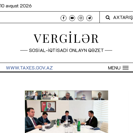
10 avqust 2026
AXTARIŞ
VERGİLƏR
SOSİAL-İQTİSADİ ONLAYN QƏZET
WWW.TAXES.GOV.AZ
MENU