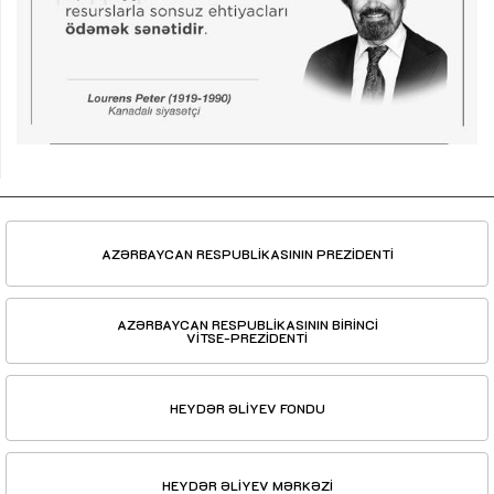
AZƏRBAYCAN RESPUBLİKASININ PREZİDENTİ
AZƏRBAYCAN RESPUBLİKASININ BİRİNCİ
VİTSE-PREZİDENTİ
HEYDƏR ƏLİYEV FONDU
HEYDƏR ƏLİYEV MƏRKƏZİ