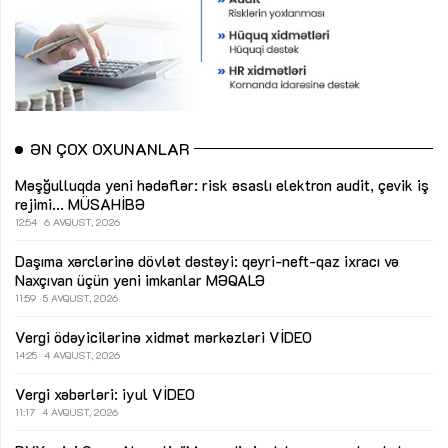
ƏN ÇOX OXUNANLAR
Məşğulluqda yeni hədəflər: risk əsaslı elektron audit, çevik iş
rejimi...
MÜSAHİBƏ
12:54
6 AVQUST, 2026
Daşıma xərclərinə dövlət dəstəyi: qeyri-neft-qaz ixracı və
Naxçıvan üçün yeni imkanlar
MƏQALƏ
11:59
5 AVQUST, 2026
Vergi ödəyicilərinə xidmət mərkəzləri
VİDEO
14:25
4 AVQUST, 2026
Vergi xəbərləri: iyul
VİDEO
11:17
4 AVQUST, 2026