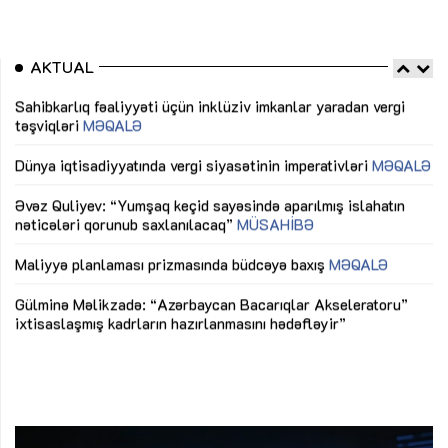
AKTUAL
Sahibkarlıq fəaliyyəti üçün inklüziv imkanlar yaradan vergi
“D
təşviqləri
MƏQALƏ
fə
lıq
Dünya iqtisadiyyatında vergi siyasətinin imperativləri
MƏQALƏ
Ni
mü
Əvəz Quliyev: “Yumşaq keçid sayəsində aparılmış islahatın
nəticələri qorunub saxlanılacaq”
MÜSAHİBƏ
Ay
ya
M
Maliyyə planlaması prizmasında büdcəyə baxış
MƏQALƏ
Az
Gülminə Məlikzadə: “Azərbaycan Bacarıqlar Akseleratoru”
ke
ixtisaslaşmış kadrların hazırlanmasını hədəfləyir”
Ay
su