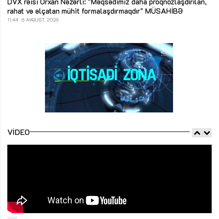
DVX rəisi Orxan Nəzərli: "Məqsədimiz daha proqnozlaşdırılan,
rahat və əlçatan mühit formalaşdırmaqdır"
MÜSAHİBƏ
11:44
6 AVQUST, 2026
VIDEO