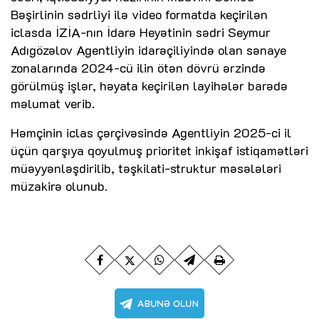
Bəşirlinin sədrliyi ilə video formatda keçirilən
iclasda İZİA-nın İdarə Heyətinin sədri Seymur
Adıgözəlov Agentliyin idarəçiliyində olan sənaye
zonalarında 2024-cü ilin ötən dövrü ərzində
görülmüş işlər, həyata keçirilən layihələr barədə
məlumat verib.
Həmçinin iclas çərçivəsində Agentliyin 2025-ci il
üçün qarşıya qoyulmuş prioritet inkişaf istiqamətləri
müəyyənləşdirilib, təşkilati-struktur məsələləri
müzakirə olunub.