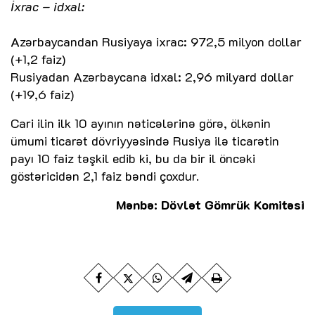
İxrac – idxal:
Azərbaycandan Rusiyaya ixrac: 972,5 milyon dollar
(+1,2 faiz)
Rusiyadan Azərbaycana idxal: 2,96 milyard dollar
(+19,6 faiz)
Cari ilin ilk 10 ayının nəticələrinə görə, ölkənin
ümumi ticarət dövriyyəsində Rusiya ilə ticarətin
payı 10 faiz təşkil edib ki, bu da bir il öncəki
göstəricidən 2,1 faiz bəndi çoxdur.
Mənbə: Dövlət Gömrük Komitəsi