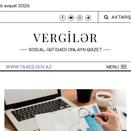
6 avqust 2026
AXTARIŞ
VERGİLƏR
SOSİAL-İQTİSADİ ONLAYN QƏZET
WWW.TAXES.GOV.AZ
MENU