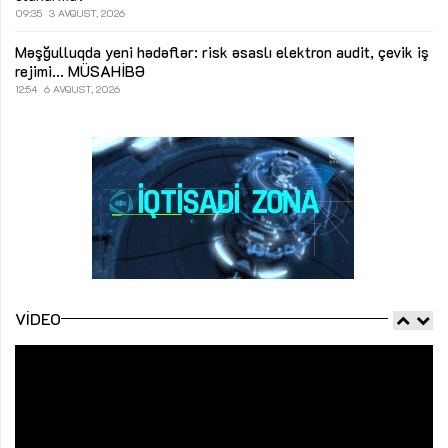
09:35
3 AVQUST, 2026
Məşğulluqda yeni hədəflər: risk əsaslı elektron audit, çevik iş
rejimi...
MÜSAHİBƏ
12:54
6 AVQUST, 2026
VIDEO