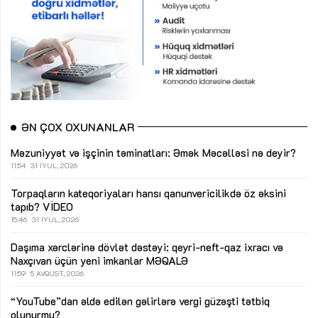
ƏN ÇOX OXUNANLAR
Məzuniyyət və işçinin təminatları: Əmək Məcəlləsi nə deyir?
11:54
31 İYUL, 2026
Torpaqların kateqoriyaları hansı qanunvericilikdə öz əksini
tapıb?
VİDEO
15:46
31 İYUL, 2026
Daşıma xərclərinə dövlət dəstəyi: qeyri-neft-qaz ixracı və
Naxçıvan üçün yeni imkanlar
MƏQALƏ
11:59
5 AVQUST, 2026
“YouTube”dan əldə edilən gəlirlərə vergi güzəşti tətbiq
olunurmu?