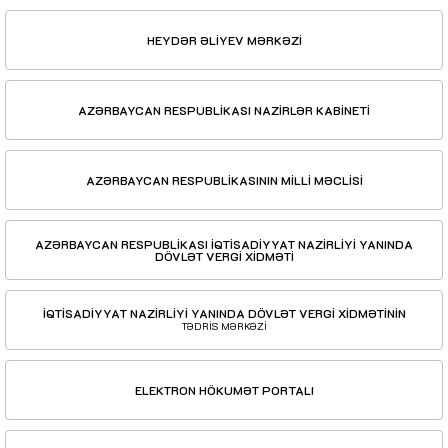
HEYDƏR ƏLİYEV MƏRKƏZİ
AZƏRBAYCAN RESPUBLİKASI NAZİRLƏR KABİNETİ
AZƏRBAYCAN RESPUBLİKASININ MİLLİ MƏCLİSİ
AZƏRBAYCAN RESPUBLİKASI İQTİSADİYYAT NAZİRLİYİ YANINDA
DÖVLƏT VERGİ XİDMƏTİ
İQTİSADİYYAT NAZİRLİYİ YANINDA DÖVLƏT VERGİ XİDMƏTİNİN
TƏDRİS MƏRKƏZİ
ELEKTRON HÖKUMƏT PORTALI