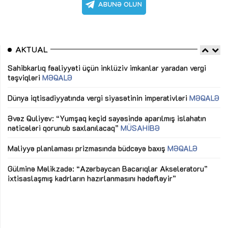
AKTUAL
Sahibkarlıq fəaliyyəti üçün inklüziv imkanlar yaradan vergi
“D
təşviqləri
MƏQALƏ
fə
lıq
Dünya iqtisadiyyatında vergi siyasətinin imperativləri
MƏQALƏ
Ni
mü
Əvəz Quliyev: “Yumşaq keçid sayəsində aparılmış islahatın
nəticələri qorunub saxlanılacaq”
MÜSAHİBƏ
Ay
ya
M
Maliyyə planlaması prizmasında büdcəyə baxış
MƏQALƏ
Az
Gülminə Məlikzadə: “Azərbaycan Bacarıqlar Akseleratoru”
ke
ixtisaslaşmış kadrların hazırlanmasını hədəfləyir”
Ay
su