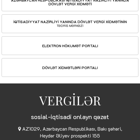
DÖVLƏT VERGİ XİDMƏTİ
İQTİSADİYYAT NAZİRLİYİ YANINDA DÖVLƏT VERGİ XİDMƏTİNİN
TƏDRİS MƏRKƏZİ
ELEKTRON HÖKUMƏT PORTALI
DÖVLƏT XİDMƏTLƏRİ PORTALI
VERGİLƏR
sosial-iqtisadi onlayn qəzet
AZ1029, Azərbaycan Respublikası, Bakı şəhəri,
Heydər Əliyev prospekti 155