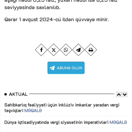
səviyyəsində saxlanılıb.
Qərar 1 avqust 2024-cü ildən qüvvəyə minir.
AKTUAL
Sahibkarlıq fəaliyyəti üçün inklüziv imkanlar yaradan vergi
“D
təşviqləri
MƏQALƏ
fə
lıq
Dünya iqtisadiyyatında vergi siyasətinin imperativləri
MƏQALƏ
Ni
mü