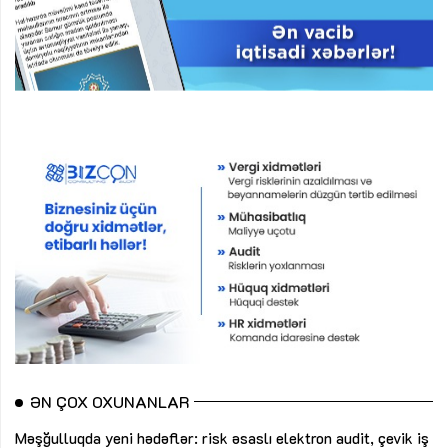
ƏN ÇOX OXUNANLAR
Məşğulluqda yeni hədəflər: risk əsaslı elektron audit, çevik iş