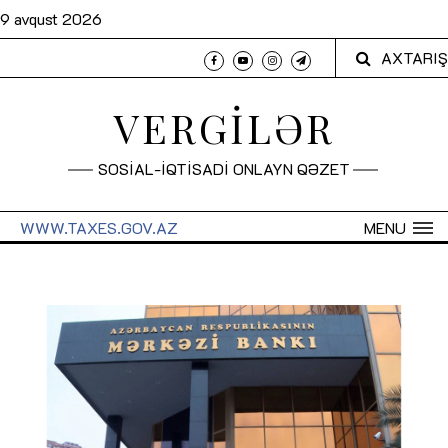
9 avqust 2026
AXTARIŞ
VERGİLƏR
SOSİAL-İQTİSADİ ONLAYN QƏZET
WWW.TAXES.GOV.AZ
MENU