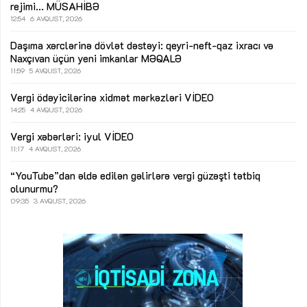
rejimi...
MÜSAHİBƏ
12:54
6 AVQUST, 2026
Daşıma xərclərinə dövlət dəstəyi: qeyri-neft-qaz ixracı və
Naxçıvan üçün yeni imkanlar
MƏQALƏ
11:59
5 AVQUST, 2026
Vergi ödəyicilərinə xidmət mərkəzləri
VİDEO
14:25
4 AVQUST, 2026
Vergi xəbərləri: iyul
VİDEO
11:17
4 AVQUST, 2026
“YouTube”dan əldə edilən gəlirlərə vergi güzəşti tətbiq
olunurmu?
09:35
3 AVQUST, 2026