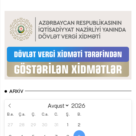
ARXIV
B.e.
Ç.a.
Ç.
C.a.
C.
Ş.
B.
27
28
29
30
31
1
2