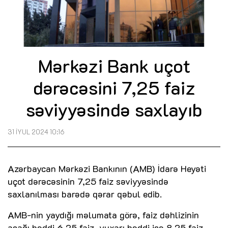
Mərkəzi Bank uçot
dərəcəsini 7,25 faiz
səviyyəsində saxlayıb
31 İYUL 2024 10:16
Azərbaycan Mərkəzi Bankının (AMB) İdarə Heyəti
uçot dərəcəsinin 7,25 faiz səviyyəsində
saxlanılması barədə qərar qəbul edib.
AMB-nin yaydığı məlumata görə, faiz dəhlizinin
aşağı həddi 6,25 faiz, yuxarı həddi isə 8,25 faiz