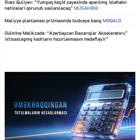
Əvəz Quliyev: “Yumşaq keçid sayəsində aparılmış islahatın
nəticələri qorunub saxlanılacaq”
MÜSAHİBƏ
Ay
ya
M
Maliyyə planlaması prizmasında büdcəyə baxış
MƏQALƏ
Az
Gülminə Məlikzadə: “Azərbaycan Bacarıqlar Akseleratoru”
ke
ixtisaslaşmış kadrların hazırlanmasını hədəfləyir”
Ay
su