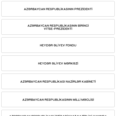
AZƏRBAYCAN RESPUBLİKASININ PREZİDENTİ
AZƏRBAYCAN RESPUBLİKASININ BİRİNCİ
VİTSE-PREZİDENTİ
HEYDƏR ƏLİYEV FONDU
HEYDƏR ƏLİYEV MƏRKƏZİ
AZƏRBAYCAN RESPUBLİKASI NAZİRLƏR KABİNETİ
AZƏRBAYCAN RESPUBLİKASININ MİLLİ MƏCLİSİ
AZƏRBAYCAN RESPUBLİKASI İQTİSADİYYAT NAZİRLİYİ YANINDA