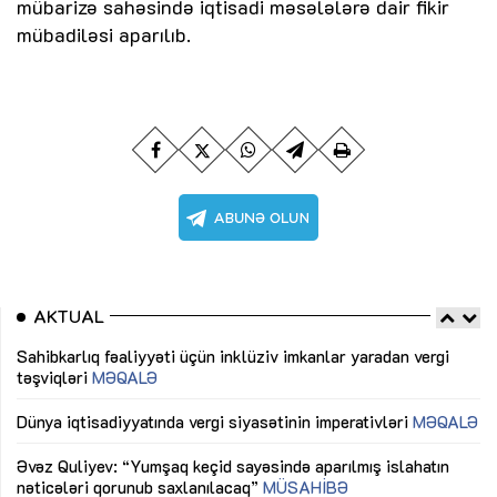
mübarizə sahəsində iqtisadi məsələlərə dair fikir
mübadiləsi aparılıb.
AKTUAL
Sahibkarlıq fəaliyyəti üçün inklüziv imkanlar yaradan vergi
“D
təşviqləri
MƏQALƏ
fə
lıq
Dünya iqtisadiyyatında vergi siyasətinin imperativləri
MƏQALƏ
Ni
mü
Əvəz Quliyev: “Yumşaq keçid sayəsində aparılmış islahatın
nəticələri qorunub saxlanılacaq”
MÜSAHİBƏ
Ay