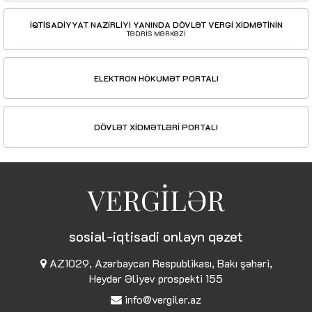
İQTİSADİYYAT NAZİRLİYİ YANINDA DÖVLƏT VERGİ XİDMƏTİNİN
TƏDRİS MƏRKƏZİ
ELEKTRON HÖKUMƏT PORTALI
DÖVLƏT XİDMƏTLƏRİ PORTALI
VERGİLƏR
sosial-iqtisadi onlayn qəzet
AZ1029, Azərbaycan Respublikası, Bakı şəhəri,
Heydər Əliyev prospekti 155
info@vergiler.az