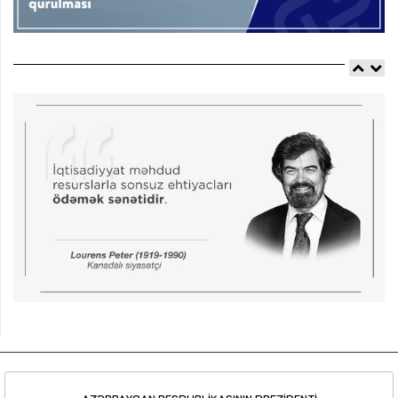
AZƏRBAYCAN RESPUBLİKASININ PREZİDENTİ