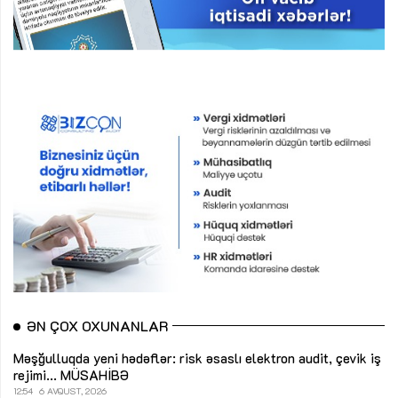
ƏN ÇOX OXUNANLAR
Məşğulluqda yeni hədəflər: risk əsaslı elektron audit, çevik iş
rejimi...
MÜSAHİBƏ
12:54
6 AVQUST, 2026