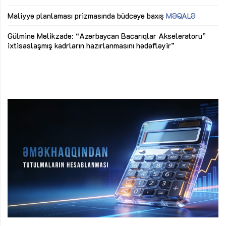
ya
M
Maliyyə planlaması prizmasında büdcəyə baxış
MƏQALƏ
Az
Gülminə Məlikzadə: “Azərbaycan Bacarıqlar Akseleratoru”
ke
ixtisaslaşmış kadrların hazırlanmasını hədəfləyir”
Ay
su