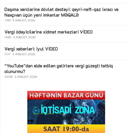
Daşıma xərclərinə dövlət dəstəyi: qeyri-neft-qaz ixracı və
Naxçıvan üçün yeni imkanlar
MƏQALƏ
11:59
5 AVQUST, 2026
Vergi ödəyicilərinə xidmət mərkəzləri
VİDEO
14:25
4 AVQUST, 2026
Vergi xəbərləri: iyul
VİDEO
11:17
4 AVQUST, 2026
“YouTube”dan əldə edilən gəlirlərə vergi güzəşti tətbiq
olunurmu?
09:35
3 AVQUST, 2026