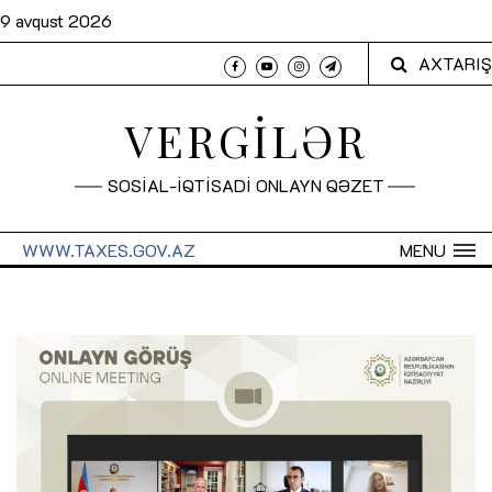
9 avqust 2026
AXTARIŞ
VERGİLƏR
SOSİAL-İQTİSADİ ONLAYN QƏZET
WWW.TAXES.GOV.AZ
MENU