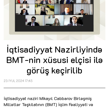
İqtisadiyyat Nazirliyində
BMT-nin xüsusi elçisi ilə
görüş keçirilib
23 İYUL 2024 17:45
İqtisadiyyat naziri Mikayıl Cabbarov Birləşmiş
Millətlər Təşkilatının (BMT) İqlim Fəaliyyəti və