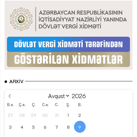
ARXIV
B.e.
Ç.a.
Ç.
C.a.
C.
Ş.
B.
27
28
29
30
31
1
2
3
4
5
6
7
8
9