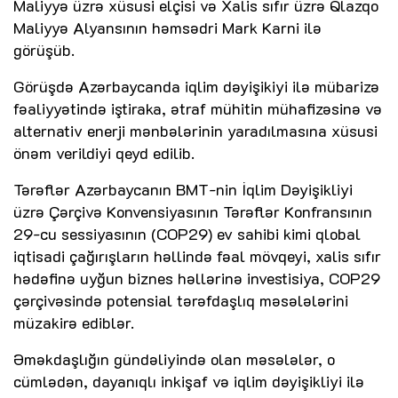
Maliyyə üzrə xüsusi elçisi və Xalis sıfır üzrə Qlazqo
Maliyyə Alyansının həmsədri Mark Karni ilə
görüşüb.
Görüşdə Azərbaycanda iqlim dəyişikiyi ilə mübarizə
fəaliyyətində iştiraka, ətraf mühitin mühafizəsinə və
alternativ enerji mənbələrinin yaradılmasına xüsusi
önəm verildiyi qeyd edilib.
Tərəflər Azərbaycanın BMT-nin İqlim Dəyişikliyi
üzrə Çərçivə Konvensiyasının Tərəflər Konfransının
29-cu sessiyasının (COP29) ev sahibi kimi qlobal
iqtisadi çağırışların həllində fəal mövqeyi, xalis sıfır
hədəfinə uyğun biznes həllərinə investisiya, COP29
çərçivəsində potensial tərəfdaşlıq məsələlərini
müzakirə ediblər.
Əməkdaşlığın gündəliyində olan məsələlər, o
cümlədən, dayanıqlı inkişaf və iqlim dəyişikliyi ilə