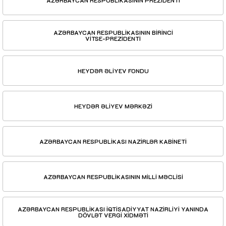
AZƏRBAYCAN RESPUBLİKASININ BİRİNCİ
VİTSE-PREZİDENTİ
HEYDƏR ƏLİYEV FONDU
HEYDƏR ƏLİYEV MƏRKƏZİ
AZƏRBAYCAN RESPUBLİKASI NAZİRLƏR KABİNETİ
AZƏRBAYCAN RESPUBLİKASININ MİLLİ MƏCLİSİ
AZƏRBAYCAN RESPUBLİKASI İQTİSADİYYAT NAZİRLİYİ YANINDA
DÖVLƏT VERGİ XİDMƏTİ