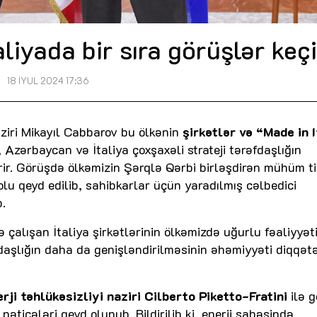
aliyada bir sıra görüşlər keçi
18 İYUL 2024 17:36
aziri Mikayıl Cabbarov bu ölkənin
şirkətlər və “Made in 
i, Azərbaycan və İtaliya çoxşaxəli strateji tərəfdaşlığın
r. Görüşdə ölkəmizin Şərqlə Qərbi birləşdirən mühüm ti
olu qeyd edilib, sahibkarlar üçün yaradılmış cəlbedici
b.
 çalışan İtaliya şirkətlərinin ölkəmizdə uğurlu fəaliyyət
fdaşlığın daha da genişləndirilməsinin əhəmiyyəti diqqət
rji təhlükəsizliyi naziri Cilberto Piketto-Fratini
ilə 
ticələri qeyd olunub. Bildirilib ki, enerji sahəsində