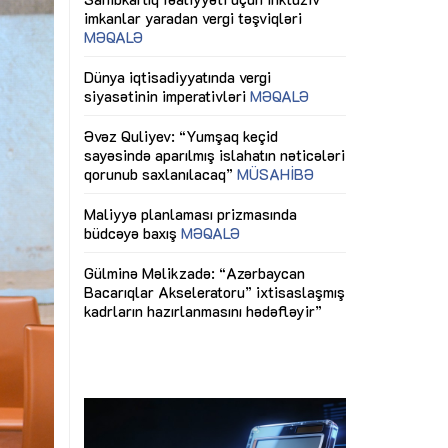
ericiliyinə
Dünya iqtisadiyyatında vergi
Nicat İmanov: "
ühitinin
siyasətinin imperativləri
MƏQALƏ
dəyişikliklər s
edir"
yaxşılaşdırılma
MÜSAHİBƏ
Əvəz Quliyev: “Yumşaq keçid
sayəsində aparılmış islahatın nəticələri
miz daha
qorunub saxlanılacaq”
MÜSAHİBƏ
Aytən Kərimov
, çevik və
inklüziv iş müh
dırmaqdır”
öyrənən komand
Maliyyə planlaması prizmasında
MÜSAHİBƏ
büdcəyə baxış
MƏQALƏ
tərəfdaşlığı
Azərbaycanda d
Gülminə Məlikzadə: “Azərbaycan
n ilk pilot
çərçivəsində hə
Bacarıqlar Akseleratoru” ixtisaslaşmış
layihə
VİDEO
kadrların hazırlanmasını hədəfləyir”
qaviləsi”
Aydın Hüseynov
renliyini
Azərbaycanın iq
andır”
təmin edən əsa
MÜSAHİBƏ