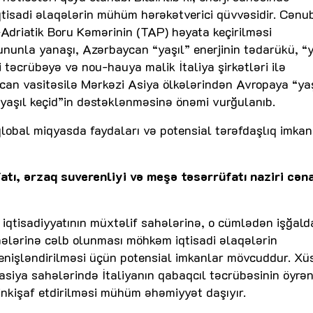
iqtisadi əlaqələrin mühüm hərəkətverici qüvvəsidir. Cənu
-Adriatik Boru Kəmərinin (TAP) həyata keçirilməsi
nunla yanaşı, Azərbaycan “yaşıl” enerjinin tədarükü, “y
i təcrübəyə və nou-hauya malik İtaliya şirkətləri ilə
an vasitəsilə Mərkəzi Asiya ölkələrindən Avropaya “yaş
 “yaşıl keçid”in dəstəklənməsinə önəmi vurğulanıb.
qlobal miqyasda faydaları və potensial tərəfdaşlıq imkan
fatı, ərzaq suverenliyi və meşə təsərrüfatı naziri cən
can iqtisadiyyatının müxtəlif sahələrinə, o cümlədən işğal
hələrinə cəlb olunması möhkəm iqtisadi əlaqələrin
genişləndirilməsi üçün potensial imkanlar mövcuddur. Xüs
asiya sahələrində İtaliyanın qabaqcıl təcrübəsinin öyrən
inkişaf etdirilməsi mühüm əhəmiyyət daşıyır.