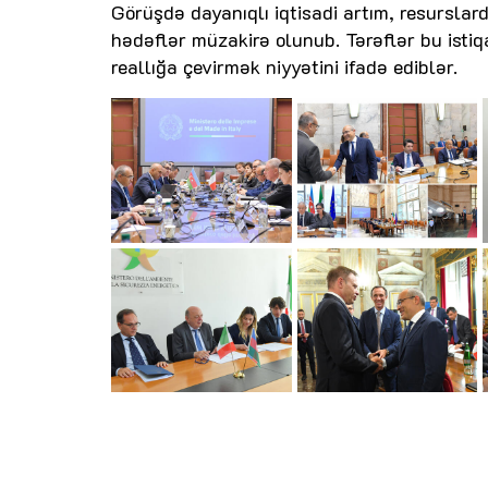
Görüşdə dayanıqlı iqtisadi artım, resurslar
hədəflər müzakirə olunub. Tərəflər bu isti
reallığa çevirmək niyyətini ifadə ediblər.