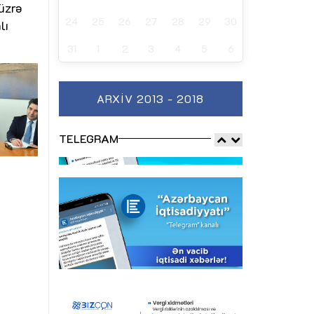
 üzrə
24
25
26
27
28
29
30
lı
31
1
2
3
4
5
6
ARXIV 2013 - 2018
TELEGRAM