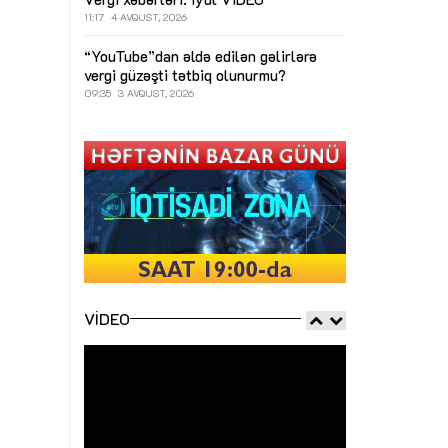
11:17
4 AVQUST, 2026
“YouTube”dan əldə edilən gəlirlərə
vergi güzəşti tətbiq olunurmu?
09:35
3 AVQUST, 2026
VIDEO