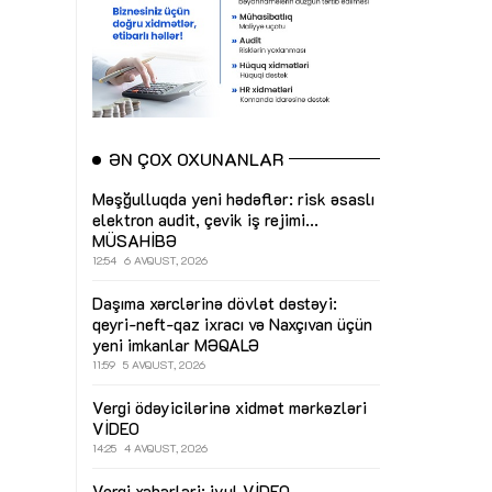
ƏN ÇOX OXUNANLAR
Məşğulluqda yeni hədəflər: risk əsaslı
elektron audit, çevik iş rejimi...
MÜSAHİBƏ
12:54
6 AVQUST, 2026
Daşıma xərclərinə dövlət dəstəyi:
qeyri-neft-qaz ixracı və Naxçıvan üçün
yeni imkanlar
MƏQALƏ
11:59
5 AVQUST, 2026
Vergi ödəyicilərinə xidmət mərkəzləri
VİDEO
14:25
4 AVQUST, 2026
Vergi xəbərləri: iyul
VİDEO