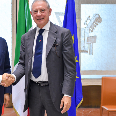
Dünya iqtisadiyyatında vergi
Nicat İmanov: "Vergi qanunv
siyasətinin imperativləri
MƏQALƏ
dəyişikliklər sahibkarlıq m
yaxşılaşdırılmasına xidmət 
MÜSAHİBƏ
Əvəz Quliyev: “Yumşaq keçid
sayəsində aparılmış islahatın nəticələri
qorunub saxlanılacaq”
MÜSAHİBƏ
Aytən Kərimova: “Məqsədi
inklüziv iş mühiti yaratmaq
öyrənən komanda formalaş
Maliyyə planlaması prizmasında
MÜSAHİBƏ
büdcəyə baxış
MƏQALƏ
Azərbaycanda dövlət-özəl 
Gülminə Məlikzadə: “Azərbaycan
çərçivəsində həyata keçirilə
Bacarıqlar Akseleratoru” ixtisaslaşmış
layihə
VİDEO
kadrların hazırlanmasını hədəfləyir”
Aydın Hüseynov: “Əsrin mü
Azərbaycanın iqtisadi suve
təmin edən əsas dayaqlard
MÜSAHİBƏ