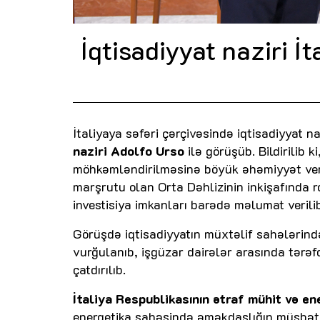
İqtisadiyyat naziri İt
İtaliyaya səfəri çərçivəsində iqtisadiyyat n
naziri Adolfo Urso
ilə görüşüb. Bildirilib k
möhkəmləndirilməsinə böyük əhəmiyyət veri
marşrutu olan Orta Dəhlizinin inkişafında r
investisiya imkanları barədə məlumat verili
Görüşdə iqtisadiyyatın müxtəlif sahələrində
vurğulanıb, işgüzar dairələr arasında tərə
çatdırılıb.
İtaliya Respublikasının ətraf mühit və ene
energetika sahəsində əməkdaşlığın müsbət nə