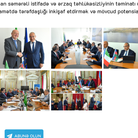
dan səmərəli istifadə və ərzaq təhlükəsizliyinin təminatı
qamətdə tərəfdaşlığı inkişaf etdirmək və mövcud potensia