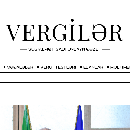
VERGİLƏR
SOSİAL-İQTİSADİ ONLAYN QƏZET
MƏQALƏLƏR
VERGI TESTLƏRI
ELANLAR
MULTIME
GBP
2,2873
RUB
2,0816
Sahibkarlıq fəaliyyəti üçün inklüziv
“Düzgün kommunikasiyanın
imkanlar yaradan vergi təşviqləri
real iş və sistemli fəaliyyə
MƏQALƏ
MÜSAHİBƏ