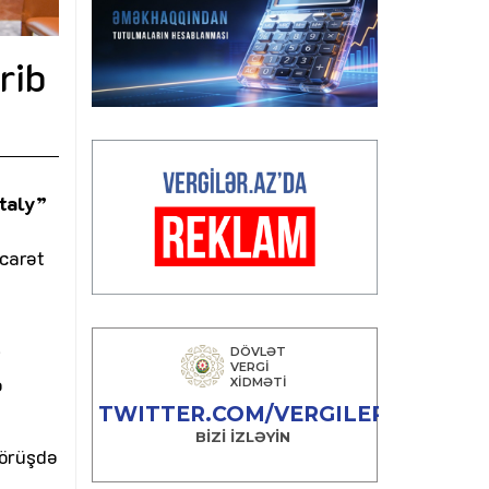
rib
Italy”
carət
i
ə
görüşdə