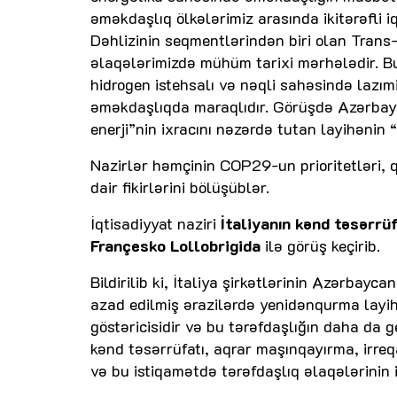
əməkdaşlıq ölkələrimiz arasında ikitərəfli 
Dəhlizinin seqmentlərindən biri olan Trans
əlaqələrimizdə mühüm tarixi mərhələdir. Bu
hidrogen istehsalı və nəqli sahəsində lazım
əməkdaşlıqda maraqlıdır. Görüşdə Azərbayc
enerji”nin ixracını nəzərdə tutan layihənin
Nazirlər həmçinin COP29-un prioritetləri, 
dair fikirlərini bölüşüblər.
İqtisadiyyat naziri
İtaliyanın kənd təsərrü
Françesko Lollobrigida
ilə görüş keçirib.
Bildirilib ki, İtaliya şirkətlərinin Azərbay
azad edilmiş ərazilərdə yenidənqurma layi
göstəricisidir və bu tərəfdaşlığın daha da 
kənd təsərrüfatı, aqrar maşınqayırma, irreq
və bu istiqamətdə tərəfdaşlıq əlaqələrinin 