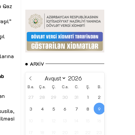
b Qaz
aşıl”
ıl
larına
ARXIV
ab
B.e.
Ç.a.
Ç.
C.a.
C.
Ş.
B.
dan
27
28
29
30
31
1
2
3
4
5
6
7
8
9
usilə,
ilməsi
10
11
12
13
14
15
16
17
18
19
20
21
22
23