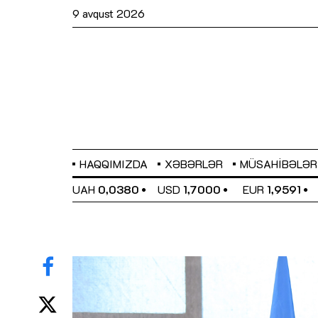
9 avqust 2026
HAQQIMIZDA
XƏBƏRLƏR
MÜSAHIBƏLƏR
EL
0,6489
UAH
0,0380
USD
1,7000
EUR
1,9591