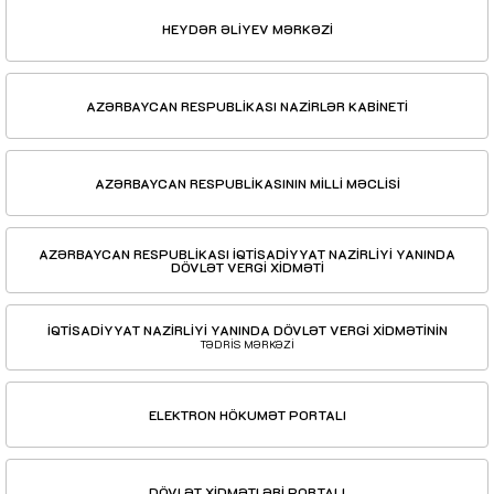
HEYDƏR ƏLİYEV MƏRKƏZİ
AZƏRBAYCAN RESPUBLİKASI NAZİRLƏR KABİNETİ
AZƏRBAYCAN RESPUBLİKASININ MİLLİ MƏCLİSİ
AZƏRBAYCAN RESPUBLİKASI İQTİSADİYYAT NAZİRLİYİ YANINDA
DÖVLƏT VERGİ XİDMƏTİ
İQTİSADİYYAT NAZİRLİYİ YANINDA DÖVLƏT VERGİ XİDMƏTİNİN
TƏDRİS MƏRKƏZİ
ELEKTRON HÖKUMƏT PORTALI
DÖVLƏT XİDMƏTLƏRİ PORTALI