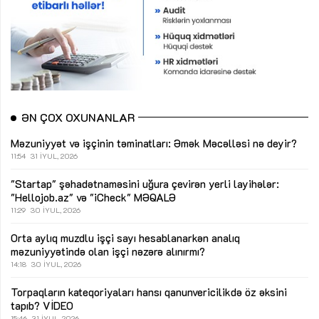
ƏN ÇOX OXUNANLAR
Məzuniyyət və işçinin təminatları: Əmək Məcəlləsi nə deyir?
11:54
31 İYUL, 2026
"Startap" şəhadətnaməsini uğura çevirən yerli layihələr:
"Hellojob.az" və "iCheck"
MƏQALƏ
11:29
30 İYUL, 2026
Orta aylıq muzdlu işçi sayı hesablanarkən analıq
məzuniyyətində olan işçi nəzərə alınırmı?
14:18
30 İYUL, 2026
Torpaqların kateqoriyaları hansı qanunvericilikdə öz əksini
tapıb?
VİDEO
15:46
31 İYUL, 2026