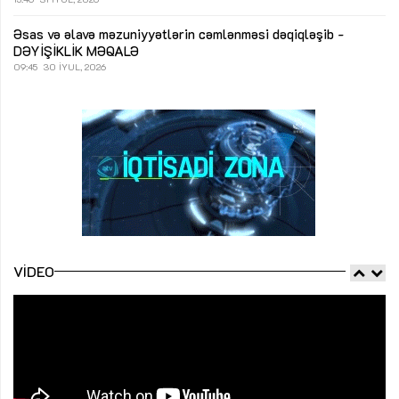
Əsas və əlavə məzuniyyətlərin cəmlənməsi dəqiqləşib -
DƏYİŞİKLİK
MƏQALƏ
09:45
30 İYUL, 2026
VIDEO