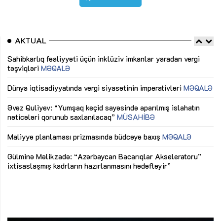
AKTUAL
Sahibkarlıq fəaliyyəti üçün inklüziv imkanlar yaradan vergi
“D
təşviqləri
MƏQALƏ
fə
lıq
Dünya iqtisadiyyatında vergi siyasətinin imperativləri
MƏQALƏ
Ni
mü
Əvəz Quliyev: “Yumşaq keçid sayəsində aparılmış islahatın
nəticələri qorunub saxlanılacaq”
MÜSAHİBƏ
Ay
ya
M
Maliyyə planlaması prizmasında büdcəyə baxış
MƏQALƏ
Az
Gülminə Məlikzadə: “Azərbaycan Bacarıqlar Akseleratoru”
ke
ixtisaslaşmış kadrların hazırlanmasını hədəfləyir”
Ay
su