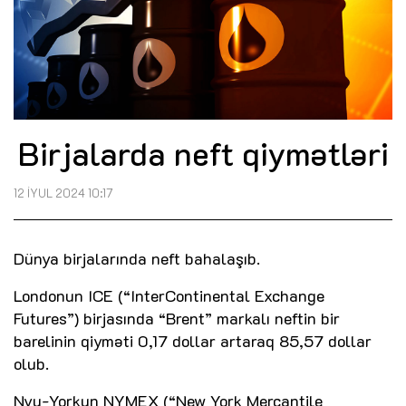
Birjalarda neft qiymətləri
12 İYUL 2024 10:17
Dünya birjalarında neft bahalaşıb.
Londonun ICE (“InterContinental Exchange
Futures”) birjasında “Brent” markalı neftin bir
barelinin qiyməti 0,17 dollar artaraq 85,57 dollar
olub.
Nyu-Yorkun NYMEX (“New York Mercantile