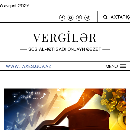
6 avqust 2026
AXTARIŞ
VERGİLƏR
SOSİAL-İQTİSADİ ONLAYN QƏZET
WWW.TAXES.GOV.AZ
MENU