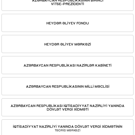
AZƏRBAYCAN RESPUBLİKASININ BİRİNCİ
VİTSE-PREZİDENTİ
HEYDƏR ƏLİYEV FONDU
HEYDƏR ƏLİYEV MƏRKƏZİ
AZƏRBAYCAN RESPUBLİKASI NAZİRLƏR KABİNETİ
AZƏRBAYCAN RESPUBLİKASININ MİLLİ MƏCLİSİ
AZƏRBAYCAN RESPUBLİKASI İQTİSADİYYAT NAZİRLİYİ YANINDA
DÖVLƏT VERGİ XİDMƏTİ
İQTİSADİYYAT NAZİRLİYİ YANINDA DÖVLƏT VERGİ XİDMƏTİNİN
TƏDRİS MƏRKƏZİ