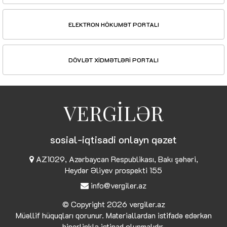
ELEKTRON HÖKUMƏT PORTALI
DÖVLƏT XİDMƏTLƏRİ PORTALI
VERGİLƏR
sosial-iqtisadi onlayn qəzet
AZ1029, Azərbaycan Respublikası, Bakı şəhəri,
Heydər Əliyev prospekti 155
info@vergiler.az
© Copyright 2026
vergiler.az
Müəllif hüquqları qorunur. Materiallardan istifadə edərkən
hiperlinklə istinad olunmalıdır.