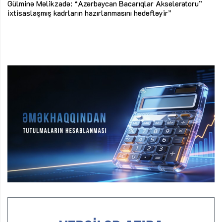
Az
Gülminə Məlikzadə: “Azərbaycan Bacarıqlar Akseleratoru”
ke
ixtisaslaşmış kadrların hazırlanmasını hədəfləyir”
Ay
su