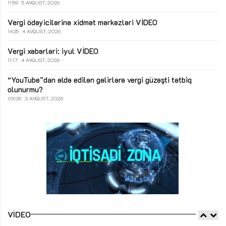
11:59
5 AVQUST, 2026
Vergi ödəyicilərinə xidmət mərkəzləri
VİDEO
14:25
4 AVQUST, 2026
Vergi xəbərləri: iyul
VİDEO
11:17
4 AVQUST, 2026
“YouTube”dan əldə edilən gəlirlərə vergi güzəşti tətbiq
olunurmu?
09:35
3 AVQUST, 2026
VIDEO