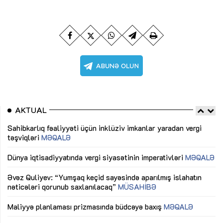
AKTUAL
Sahibkarlıq fəaliyyəti üçün inklüziv imkanlar yaradan vergi
“D
təşviqləri
MƏQALƏ
fə
lıq
Dünya iqtisadiyyatında vergi siyasətinin imperativləri
MƏQALƏ
Ni
mü
Əvəz Quliyev: “Yumşaq keçid sayəsində aparılmış islahatın
nəticələri qorunub saxlanılacaq”
MÜSAHİBƏ
Ay
ya
M
Maliyyə planlaması prizmasında büdcəyə baxış
MƏQALƏ