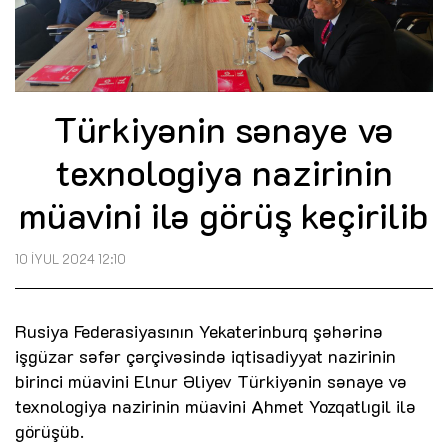
Türkiyənin sənaye və
texnologiya nazirinin
müavini ilə görüş keçirilib
10 İYUL 2024 12:10
Rusiya Federasiyasının Yekaterinburq şəhərinə
işgüzar səfər çərçivəsində iqtisadiyyat nazirinin
birinci müavini Elnur Əliyev Türkiyənin sənaye və
texnologiya nazirinin müavini Ahmet Yozqatlıgil ilə
görüşüb.