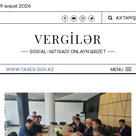
9 avqust 2026
AXTARIŞ
VERGİLƏR
SOSİAL-İQTİSADİ ONLAYN QƏZET
WWW.TAXES.GOV.AZ
MENU