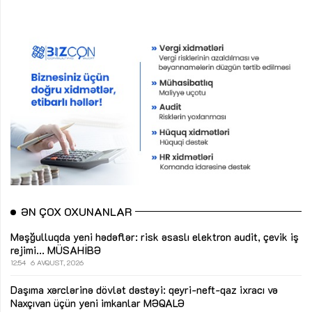
ƏN ÇOX OXUNANLAR
Məşğulluqda yeni hədəflər: risk əsaslı elektron audit, çevik iş
rejimi...
MÜSAHİBƏ
12:54
6 AVQUST, 2026
Daşıma xərclərinə dövlət dəstəyi: qeyri-neft-qaz ixracı və
Naxçıvan üçün yeni imkanlar
MƏQALƏ