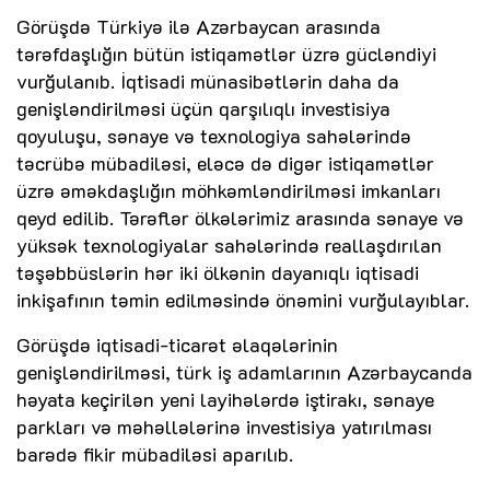
Görüşdə Türkiyə ilə Azərbaycan arasında
tərəfdaşlığın bütün istiqamətlər üzrə gücləndiyi
vurğulanıb. İqtisadi münasibətlərin daha da
genişləndirilməsi üçün qarşılıqlı investisiya
qoyuluşu, sənaye və texnologiya sahələrində
təcrübə mübadiləsi, eləcə də digər istiqamətlər
üzrə əməkdaşlığın möhkəmləndirilməsi imkanları
qeyd edilib. Tərəflər ölkələrimiz arasında sənaye və
yüksək texnologiyalar sahələrində reallaşdırılan
təşəbbüslərin hər iki ölkənin dayanıqlı iqtisadi
inkişafının təmin edilməsində önəmini vurğulayıblar.
Görüşdə iqtisadi-ticarət əlaqələrinin
genişləndirilməsi, türk iş adamlarının Azərbaycanda
həyata keçirilən yeni layihələrdə iştirakı, sənaye
parkları və məhəllələrinə investisiya yatırılması
barədə fikir mübadiləsi aparılıb.