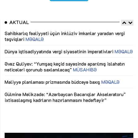
AKTUAL
Sahibkarlıq fəaliyyəti üçün inklüziv imkanlar yaradan vergi
“D
təşviqləri
MƏQALƏ
fə
lıq
Dünya iqtisadiyyatında vergi siyasətinin imperativləri
MƏQALƏ
Ni
mü
Əvəz Quliyev: “Yumşaq keçid sayəsində aparılmış islahatın
nəticələri qorunub saxlanılacaq”
MÜSAHİBƏ
Ay
ya
M
Maliyyə planlaması prizmasında büdcəyə baxış
MƏQALƏ
Az
Gülminə Məlikzadə: “Azərbaycan Bacarıqlar Akseleratoru”
ke
ixtisaslaşmış kadrların hazırlanmasını hədəfləyir”
Ay
su