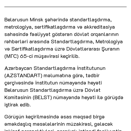
Belarusun Minsk şəhərində standartlaşdırma,
metrologiya, sertifikatlaşdırma və akkreditasiya
sahəsində fəaliyyət göstərən dövlət orqanlarının
rəhbərləri arasında Standartlaşdırma, Metrologiya
və Sertifikatlaşdırma üzrə Dövlətlərarası Şuranın
(МГС) 65-ci müşavirəsi keçirilib.
Azərbaycan Standartlaşdırma İnstitutunun
(AZSTANDART) məlumatına görə, tədbir
çərçivəsində İnstitutun nümayəndə heyəti
Belarusun Standartlaşdırma üzrə Dövlət
Komitəsinin (BELST) nümayəndə heyəti ilə görüşdə
iştirak edib.
Görüşün keçirilməsində əsas məqsəd birgə
əməkdaşlıq məsələlərinin müzakirəsi, gələcək