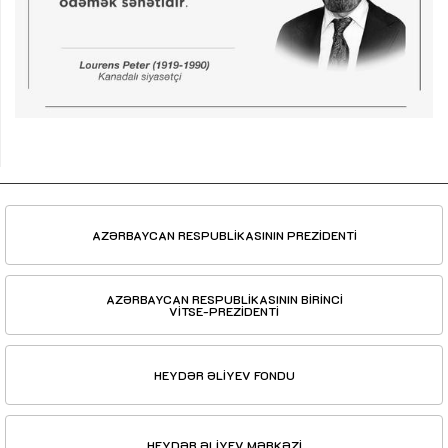
AZƏRBAYCAN RESPUBLİKASININ PREZİDENTİ
AZƏRBAYCAN RESPUBLİKASININ BİRİNCİ
VİTSE-PREZİDENTİ
HEYDƏR ƏLİYEV FONDU
HEYDƏR ƏLİYEV MƏRKƏZİ