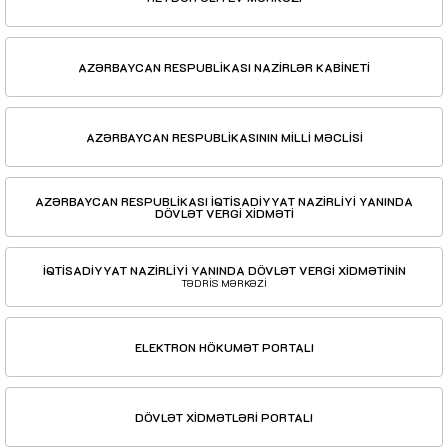
AZƏRBAYCAN RESPUBLİKASI NAZİRLƏR KABİNETİ
AZƏRBAYCAN RESPUBLİKASININ MİLLİ MƏCLİSİ
AZƏRBAYCAN RESPUBLİKASI İQTİSADİYYAT NAZİRLİYİ YANINDA
DÖVLƏT VERGİ XİDMƏTİ
İQTİSADİYYAT NAZİRLİYİ YANINDA DÖVLƏT VERGİ XİDMƏTİNİN
TƏDRİS MƏRKƏZİ
ELEKTRON HÖKUMƏT PORTALI
DÖVLƏT XİDMƏTLƏRİ PORTALI