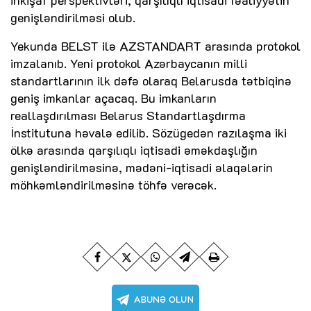
inkişaf perspektivləri, qarşılıqlı iqtisadi fəaliyyətin
genişləndirilməsi olub.
Yekunda BELST ilə AZSTANDART arasında protokol
imzalanıb. Yeni protokol Azərbaycanın milli
standartlarının ilk dəfə olaraq Belarusda tətbiqinə
geniş imkanlar açacaq. Bu imkanların
reallaşdırılması Belarus Standartlaşdırma
İnstitutuna həvalə edilib. Sözügedən razılaşma iki
ölkə arasında qarşılıqlı iqtisadi əməkdaşlığın
genişləndirilməsinə, mədəni-iqtisadi əlaqələrin
möhkəmləndirilməsinə töhfə verəcək.