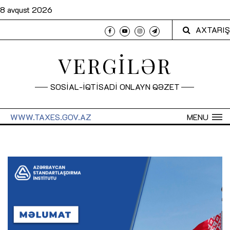
8 avqust 2026
AXTARIŞ
VERGİLƏR
SOSİAL-İQTİSADİ ONLAYN QƏZET
WWW.TAXES.GOV.AZ
MENU