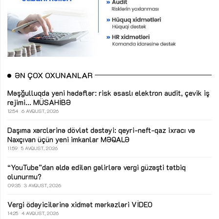
ƏN ÇOX OXUNANLAR
Məşğulluqda yeni hədəflər: risk əsaslı elektron audit, çevik iş
rejimi...
MÜSAHİBƏ
12:54
6 AVQUST, 2026
Daşıma xərclərinə dövlət dəstəyi: qeyri-neft-qaz ixracı və
Naxçıvan üçün yeni imkanlar
MƏQALƏ
11:59
5 AVQUST, 2026
“YouTube”dan əldə edilən gəlirlərə vergi güzəşti tətbiq
olunurmu?
09:35
3 AVQUST, 2026
Vergi ödəyicilərinə xidmət mərkəzləri
VİDEO
14:25
4 AVQUST, 2026