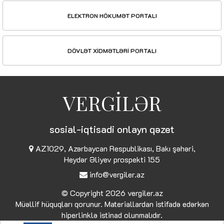
ELEKTRON HÖKUMƏT PORTALI
DÖVLƏT XİDMƏTLƏRİ PORTALI
VERGİLƏR
sosial-iqtisadi onlayn qəzet
AZ1029, Azərbaycan Respublikası, Bakı şəhəri,
Heydər Əliyev prospekti 155
info@vergiler.az
© Copyright 2026
vergiler.az
Müəllif hüquqları qorunur. Materiallardan istifadə edərkən
hiperlinklə istinad olunmalıdır.