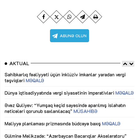
AKTUAL
Sahibkarlıq fəaliyyəti üçün inklüziv imkanlar yaradan vergi
“D
təşviqləri
MƏQALƏ
fə
lıq
Dünya iqtisadiyyatında vergi siyasətinin imperativləri
MƏQALƏ
Ni
mü
Əvəz Quliyev: “Yumşaq keçid sayəsində aparılmış islahatın
nəticələri qorunub saxlanılacaq”
MÜSAHİBƏ
Ay
ya
M
Maliyyə planlaması prizmasında büdcəyə baxış
MƏQALƏ
Az
Gülminə Məlikzadə: “Azərbaycan Bacarıqlar Akseleratoru”