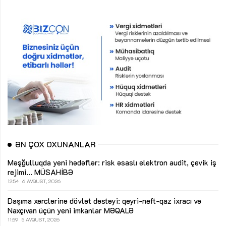
ƏN ÇOX OXUNANLAR
Məşğulluqda yeni hədəflər: risk əsaslı elektron audit, çevik iş
rejimi...
MÜSAHİBƏ
12:54
6 AVQUST, 2026
Daşıma xərclərinə dövlət dəstəyi: qeyri-neft-qaz ixracı və
Naxçıvan üçün yeni imkanlar
MƏQALƏ
11:59
5 AVQUST, 2026