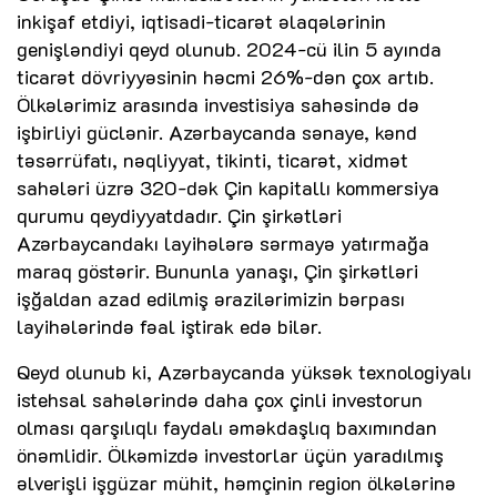
inkişaf etdiyi, iqtisadi-ticarət əlaqələrinin
genişləndiyi qeyd olunub. 2024-cü ilin 5 ayında
ticarət dövriyyəsinin həcmi 26%-dən çox artıb.
Ölkələrimiz arasında investisiya sahəsində də
işbirliyi güclənir. Azərbaycanda sənaye, kənd
təsərrüfatı, nəqliyyat, tikinti, ticarət, xidmət
sahələri üzrə 320-dək Çin kapitallı kommersiya
qurumu qeydiyyatdadır. Çin şirkətləri
Azərbaycandakı layihələrə sərmayə yatırmağa
maraq göstərir. Bununla yanaşı, Çin şirkətləri
işğaldan azad edilmiş ərazilərimizin bərpası
layihələrində fəal iştirak edə bilər.
Qeyd olunub ki, Azərbaycanda yüksək texnologiyalı
istehsal sahələrində daha çox çinli investorun
olması qarşılıqlı faydalı əməkdaşlıq baxımından
önəmlidir. Ölkəmizdə investorlar üçün yaradılmış
əlverişli işgüzar mühit, həmçinin region ölkələrinə