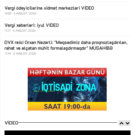
Vergi ödəyicilərinə xidmət mərkəzləri
VİDEO
14:25
4 AVQUST, 2026
Vergi xəbərləri: iyul
VİDEO
11:17
4 AVQUST, 2026
DVX rəisi Orxan Nəzərli: "Məqsədimiz daha proqnozlaşdırılan,
rahat və əlçatan mühit formalaşdırmaqdır"
MÜSAHİBƏ
11:44
6 AVQUST, 2026
VIDEO