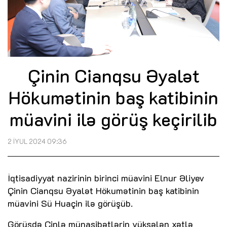
Çinin Cianqsu Əyalət
Hökumətinin baş katibinin
müavini ilə görüş keçirilib
2 İYUL 2024 09:36
İqtisadiyyat nazirinin birinci müavini Elnur Əliyev
Çinin Cianqsu Əyalət Hökumətinin baş katibinin
müavini Sü Huaçin ilə görüşüb.
Görüşdə Çinlə münasibətlərin yüksələn xətlə