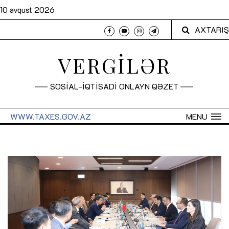
10 avqust 2026
AXTARIŞ
VERGİLƏR
SOSİAL-İQTİSADİ ONLAYN QƏZET
WWW.TAXES.GOV.AZ
MENU