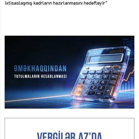
ke
ixtisaslaşmış kadrların hazırlanmasını hədəfləyir”
Ay
su