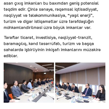
asan çıxış imkanları bu baxımdan geniş potensial
təqdim edir. Çinlə sənaye, rəqəmsal iqtisadiyyat,
nəqliyyat və telekommunikasiya, “yaşıl enerji”,
turizm və digər istiqamətlər üzrə tərəfdaşlığın
möhkəmləndirilməsi üzrə böyük imkanlar var.
Tərəflər ticarət, investisiya, nəqliyyat-tranzit,
baramaçılıq, kənd təsərrüfatı, turizm və başqa
sahələrdə işbirliyinin inkişafı imkanlarını müzakirə
ediblər.