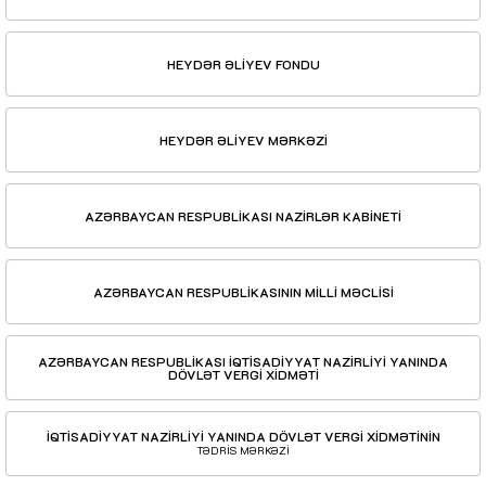
HEYDƏR ƏLİYEV FONDU
HEYDƏR ƏLİYEV MƏRKƏZİ
AZƏRBAYCAN RESPUBLİKASI NAZİRLƏR KABİNETİ
AZƏRBAYCAN RESPUBLİKASININ MİLLİ MƏCLİSİ
AZƏRBAYCAN RESPUBLİKASI İQTİSADİYYAT NAZİRLİYİ YANINDA
DÖVLƏT VERGİ XİDMƏTİ
İQTİSADİYYAT NAZİRLİYİ YANINDA DÖVLƏT VERGİ XİDMƏTİNİN
TƏDRİS MƏRKƏZİ