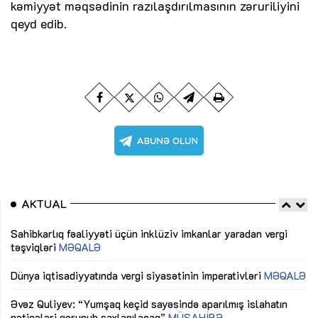
kəmiyyət məqsədinin razılaşdırılmasının zəruriliyini
qeyd edib.
AKTUAL
Sahibkarlıq fəaliyyəti üçün inklüziv imkanlar yaradan vergi
“D
təşviqləri
MƏQALƏ
fə
lıq
Dünya iqtisadiyyatında vergi siyasətinin imperativləri
MƏQALƏ
Ni
mü
Əvəz Quliyev: “Yumşaq keçid sayəsində aparılmış islahatın
nəticələri qorunub saxlanılacaq”
MÜSAHİBƏ
Ay