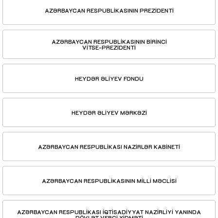
AZƏRBAYCAN RESPUBLİKASININ PREZİDENTİ
AZƏRBAYCAN RESPUBLİKASININ BİRİNCİ
VİTSE-PREZİDENTİ
HEYDƏR ƏLİYEV FONDU
HEYDƏR ƏLİYEV MƏRKƏZİ
AZƏRBAYCAN RESPUBLİKASI NAZİRLƏR KABİNETİ
AZƏRBAYCAN RESPUBLİKASININ MİLLİ MƏCLİSİ
AZƏRBAYCAN RESPUBLİKASI İQTİSADİYYAT NAZİRLİYİ YANINDA
DÖVLƏT VERGİ XİDMƏTİ