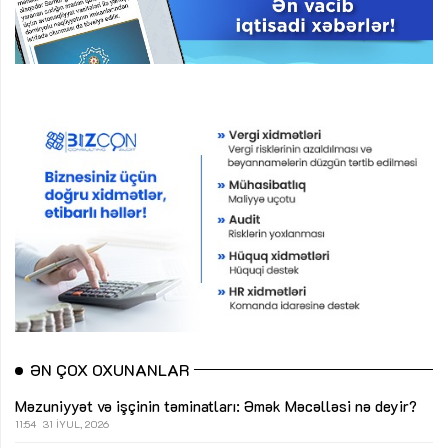
ƏN ÇOX OXUNANLAR
Məzuniyyət və işçinin təminatları: Əmək Məcəlləsi nə deyir?
11:54
31 İYUL, 2026