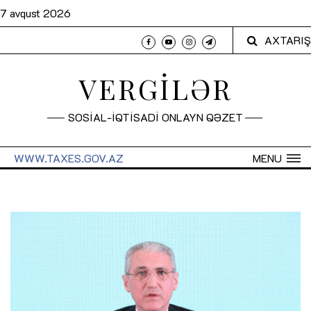
7 avqust 2026
AXTARIŞ
VERGİLƏR
SOSİAL-İQTİSADİ ONLAYN QƏZET
WWW.TAXES.GOV.AZ
MENU