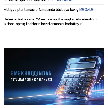
ya
M
Maliyyə planlaması prizmasında büdcəyə baxış
MƏQALƏ
Az
Gülminə Məlikzadə: “Azərbaycan Bacarıqlar Akseleratoru”
ke
ixtisaslaşmış kadrların hazırlanmasını hədəfləyir”
Ay
su