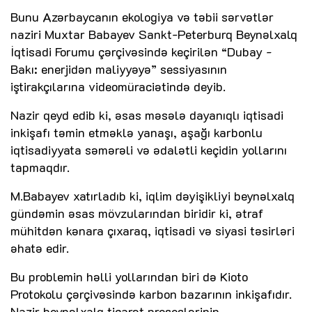
Bunu Azərbaycanın ekologiya və təbii sərvətlər
naziri Muxtar Babayev Sankt-Peterburq Beynəlxalq
İqtisadi Forumu çərçivəsində keçirilən “Dubay -
Bakı: enerjidən maliyyəyə” sessiyasının
iştirakçılarına videomüraciətində deyib.
Nazir qeyd edib ki, əsas məsələ dayanıqlı iqtisadi
inkişafı təmin etməklə yanaşı, aşağı karbonlu
iqtisadiyyata səmərəli və ədalətli keçidin yollarını
tapmaqdır.
M.Babayev xatırladıb ki, iqlim dəyişikliyi beynəlxalq
gündəmin əsas mövzularından biridir ki, ətraf
mühitdən kənara çıxaraq, iqtisadi və siyasi təsirləri
əhatə edir.
Bu problemin həlli yollarından biri də Kioto
Protokolu çərçivəsində karbon bazarının inkişafıdır.
Nazir beynəlxalq ticarət proseslərinin