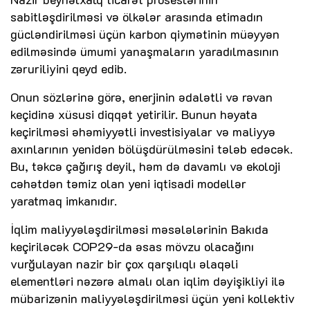
sabitləşdirilməsi və ölkələr arasında etimadın
gücləndirilməsi üçün karbon qiymətinin müəyyən
edilməsində ümumi yanaşmaların yaradılmasının
zəruriliyini qeyd edib.
Onun sözlərinə görə, enerjinin ədalətli və rəvan
keçidinə xüsusi diqqət yetirilir. Bunun həyata
keçirilməsi əhəmiyyətli investisiyalar və maliyyə
axınlarının yenidən bölüşdürülməsini tələb edəcək.
Bu, təkcə çağırış deyil, həm də davamlı və ekoloji
cəhətdən təmiz olan yeni iqtisadi modellər
yaratmaq imkanıdır.
İqlim maliyyələşdirilməsi məsələlərinin Bakıda
keçiriləcək COP29-da əsas mövzu olacağını
vurğulayan nazir bir çox qarşılıqlı əlaqəli
elementləri nəzərə almalı olan iqlim dəyişikliyi ilə
mübarizənin maliyyələşdirilməsi üçün yeni kollektiv