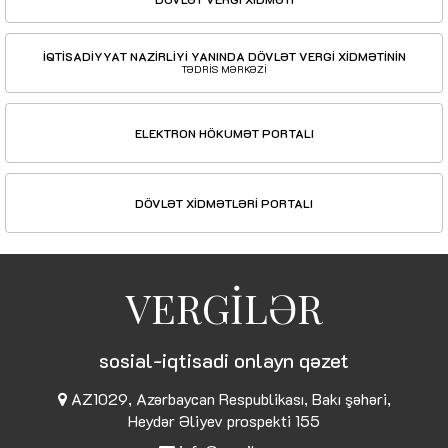
İQTİSADİYYAT NAZİRLİYİ YANINDA DÖVLƏT VERGİ XİDMƏTİNİN
TƏDRİS MƏRKƏZİ
ELEKTRON HÖKUMƏT PORTALI
DÖVLƏT XİDMƏTLƏRİ PORTALI
VERGİLƏR
sosial-iqtisadi onlayn qəzet
AZ1029, Azərbaycan Respublikası, Bakı şəhəri,
Heydər Əliyev prospekti 155