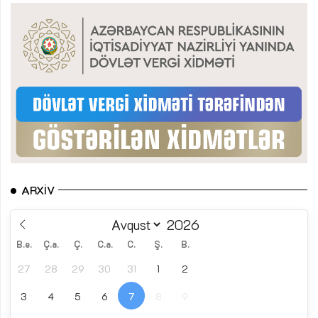
ARXIV
B.e.
Ç.a.
Ç.
C.a.
C.
Ş.
B.
27
28
29
30
31
1
2
3
4
5
6
7
8
9