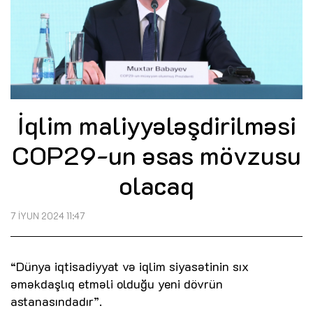
İqlim maliyyələşdirilməsi
COP29-un əsas mövzusu
olacaq
7 İYUN 2024 11:47
“Dünya iqtisadiyyat və iqlim siyasətinin sıx
əməkdaşlıq etməli olduğu yeni dövrün
astanasındadır”.