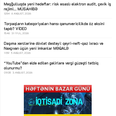
Məşğulluqda yeni hədəflər: risk əsaslı elektron audit, çevik iş
rejimi...
MÜSAHİBƏ
12:54
6 AVQUST, 2026
Torpaqların kateqoriyaları hansı qanunvericilikdə öz əksini
tapıb?
VİDEO
15:46
31 İYUL, 2026
Daşıma xərclərinə dövlət dəstəyi: qeyri-neft-qaz ixracı və
Naxçıvan üçün yeni imkanlar
MƏQALƏ
11:59
5 AVQUST, 2026
“YouTube”dan əldə edilən gəlirlərə vergi güzəşti tətbiq
olunurmu?
09:35
3 AVQUST, 2026