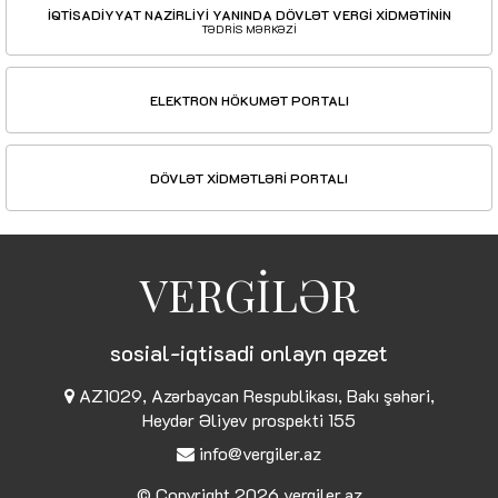
İQTİSADİYYAT NAZİRLİYİ YANINDA DÖVLƏT VERGİ XİDMƏTİNİN
TƏDRİS MƏRKƏZİ
ELEKTRON HÖKUMƏT PORTALI
DÖVLƏT XİDMƏTLƏRİ PORTALI
VERGİLƏR
sosial-iqtisadi onlayn qəzet
AZ1029, Azərbaycan Respublikası, Bakı şəhəri,
Heydər Əliyev prospekti 155
info@vergiler.az
© Copyright 2026
vergiler.az