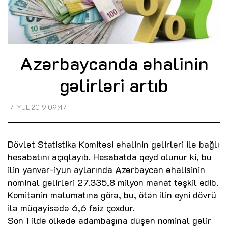
Azərbaycanda əhalinin
gəlirləri artıb
17 İYUL 2019 09:47
Dövlət Statistika Komitəsi əhalinin gəlirləri ilə bağlı
hesabatını açıqlayıb. Hesabatda qeyd olunur ki, bu
ilin yanvar-iyun aylarında Azərbaycan əhalisinin
nominal gəlirləri 27.335,8 milyon manat təşkil edib.
Komitənin məlumatına görə, bu, ötən ilin eyni dövrü
ilə müqayisədə 6,6 faiz çoxdur.
Son 1 ildə ölkədə adambaşına düşən nominal gəlir