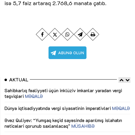
isə 5,7 faiz artaraq 2.768,6 manata çatıb.
AKTUAL
Sahibkarlıq fəaliyyəti üçün inklüziv imkanlar yaradan vergi
“D
təşviqləri
MƏQALƏ
fə
lıq
Dünya iqtisadiyyatında vergi siyasətinin imperativləri
MƏQALƏ
Ni
mü
Əvəz Quliyev: “Yumşaq keçid sayəsində aparılmış islahatın
nəticələri qorunub saxlanılacaq”
MÜSAHİBƏ
Ay
ya