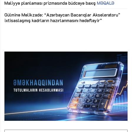
M
Maliyyə planlaması prizmasında büdcəyə baxış
MƏQALƏ
Az
Gülminə Məlikzadə: “Azərbaycan Bacarıqlar Akseleratoru”
ke
ixtisaslaşmış kadrların hazırlanmasını hədəfləyir”
Ay
su