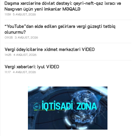
Daşıma xərclərinə dövlət dəstəyi: qeyri-neft-qaz ixracı və
Naxçıvan üçün yeni imkanlar
MƏQALƏ
11:59
5 AVQUST, 2026
“YouTube”dan əldə edilən gəlirlərə vergi güzəşti tətbiq
olunurmu?
09:35
3 AVQUST, 2026
Vergi ödəyicilərinə xidmət mərkəzləri
VİDEO
14:25
4 AVQUST, 2026
Vergi xəbərləri: iyul
VİDEO
11:17
4 AVQUST, 2026