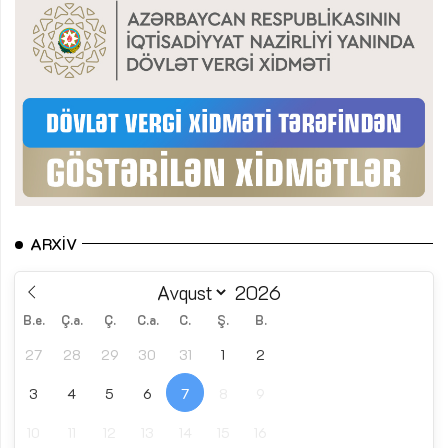
ARXIV
B.e.
Ç.a.
Ç.
C.a.
C.
Ş.
B.
27
28
29
30
31
1
2
3
4
5
6
7
8
9
10
11
12
13
14
15
16