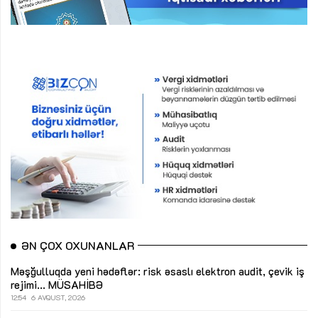
ƏN ÇOX OXUNANLAR
Məşğulluqda yeni hədəflər: risk əsaslı elektron audit, çevik iş
rejimi...
MÜSAHİBƏ
12:54
6 AVQUST, 2026