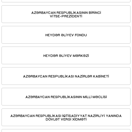
AZƏRBAYCAN RESPUBLİKASININ BİRİNCİ
VİTSE-PREZİDENTİ
HEYDƏR ƏLİYEV FONDU
HEYDƏR ƏLİYEV MƏRKƏZİ
AZƏRBAYCAN RESPUBLİKASI NAZİRLƏR KABİNETİ
AZƏRBAYCAN RESPUBLİKASININ MİLLİ MƏCLİSİ
AZƏRBAYCAN RESPUBLİKASI İQTİSADİYYAT NAZİRLİYİ YANINDA
DÖVLƏT VERGİ XİDMƏTİ