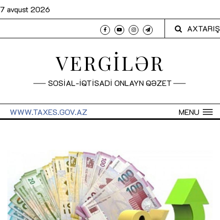
7 avqust 2026
AXTARIŞ
VERGİLƏR
SOSİAL-İQTİSADİ ONLAYN QƏZET
WWW.TAXES.GOV.AZ
MENU