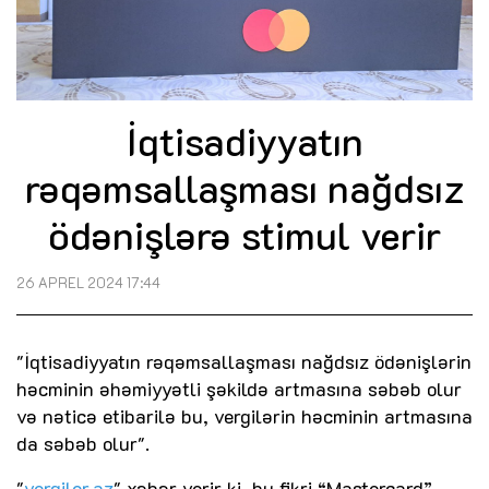
İqtisadiyyatın
rəqəmsallaşması nağdsız
ödənişlərə stimul verir
26 APREL 2024 17:44
"İqtisadiyyatın rəqəmsallaşması nağdsız ödənişlərin
həcminin əhəmiyyətli şəkildə artmasına səbəb olur
və nəticə etibarilə bu, vergilərin həcminin artmasına
da səbəb olur".
"
vergiler.az
" xəbər verir ki, bu fikri “Mastercard”