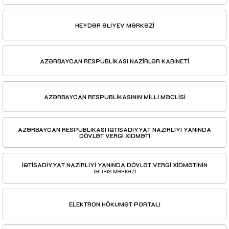
HEYDƏR ƏLİYEV MƏRKƏZİ
AZƏRBAYCAN RESPUBLİKASI NAZİRLƏR KABİNETİ
AZƏRBAYCAN RESPUBLİKASININ MİLLİ MƏCLİSİ
AZƏRBAYCAN RESPUBLİKASI İQTİSADİYYAT NAZİRLİYİ YANINDA
DÖVLƏT VERGİ XİDMƏTİ
İQTİSADİYYAT NAZİRLİYİ YANINDA DÖVLƏT VERGİ XİDMƏTİNİN
TƏDRİS MƏRKƏZİ
ELEKTRON HÖKUMƏT PORTALI