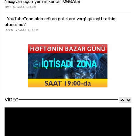
Naxçıvan üçün yeni imkanlar
MƏQALƏ
11:59
5 AVQUST, 2026
“YouTube”dan əldə edilən gəlirlərə vergi güzəşti tətbiq
olunurmu?
09:35
3 AVQUST, 2026
VIDEO