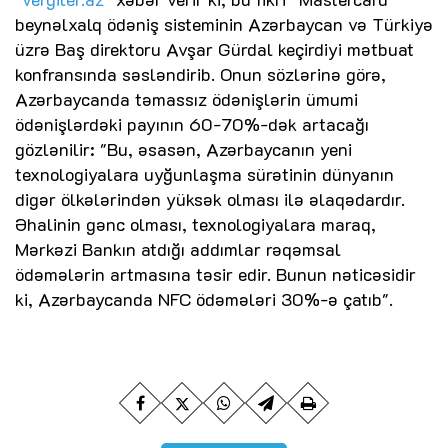
beynəlxalq ödəniş sisteminin Azərbaycan və Türkiyə
üzrə Baş direktoru Avşar Gürdal keçirdiyi mətbuat
konfransında səsləndirib. Onun sözlərinə görə,
Azərbaycanda təmassız ödənişlərin ümumi
ödənişlərdəki payının 60-70%-dək artacağı
gözlənilir: "Bu, əsasən, Azərbaycanın yeni
texnologiyalara uyğunlaşma sürətinin dünyanın
digər ölkələrindən yüksək olması ilə əlaqədardır.
Əhalinin gənc olması, texnologiyalara maraq,
Mərkəzi Bankın atdığı addımlar rəqəmsal
ödəmələrin artmasına təsir edir. Bunun nəticəsidir
ki, Azərbaycanda NFC ödəmələri 30%-ə çatıb".