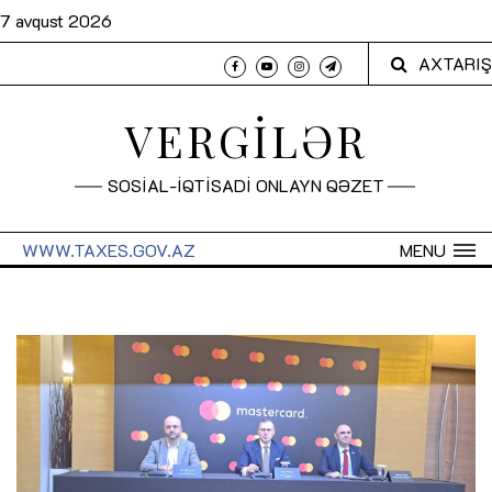
7 avqust 2026
AXTARIŞ
VERGİLƏR
SOSİAL-İQTİSADİ ONLAYN QƏZET
WWW.TAXES.GOV.AZ
MENU