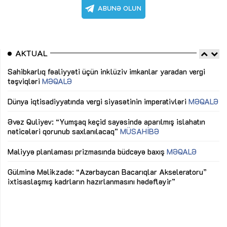
AKTUAL
Sahibkarlıq fəaliyyəti üçün inklüziv imkanlar yaradan vergi
“D
təşviqləri
MƏQALƏ
fə
lıq
Dünya iqtisadiyyatında vergi siyasətinin imperativləri
MƏQALƏ
Ni
mü
Əvəz Quliyev: “Yumşaq keçid sayəsində aparılmış islahatın
nəticələri qorunub saxlanılacaq”
MÜSAHİBƏ
Ay
ya
M
Maliyyə planlaması prizmasında büdcəyə baxış
MƏQALƏ
Az
Gülminə Məlikzadə: “Azərbaycan Bacarıqlar Akseleratoru”
ke
ixtisaslaşmış kadrların hazırlanmasını hədəfləyir”
Ay
su