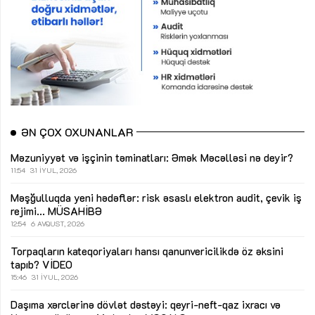
ƏN ÇOX OXUNANLAR
Məzuniyyət və işçinin təminatları: Əmək Məcəlləsi nə deyir?
11:54
31 İYUL, 2026
Məşğulluqda yeni hədəflər: risk əsaslı elektron audit, çevik iş
rejimi...
MÜSAHİBƏ
12:54
6 AVQUST, 2026
Torpaqların kateqoriyaları hansı qanunvericilikdə öz əksini
tapıb?
VİDEO
15:46
31 İYUL, 2026
Daşıma xərclərinə dövlət dəstəyi: qeyri-neft-qaz ixracı və