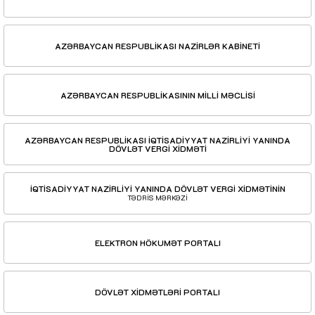
AZƏRBAYCAN RESPUBLİKASI NAZİRLƏR KABİNETİ
AZƏRBAYCAN RESPUBLİKASININ MİLLİ MƏCLİSİ
AZƏRBAYCAN RESPUBLİKASI İQTİSADİYYAT NAZİRLİYİ YANINDA
DÖVLƏT VERGİ XİDMƏTİ
İQTİSADİYYAT NAZİRLİYİ YANINDA DÖVLƏT VERGİ XİDMƏTİNİN
TƏDRİS MƏRKƏZİ
ELEKTRON HÖKUMƏT PORTALI
DÖVLƏT XİDMƏTLƏRİ PORTALI