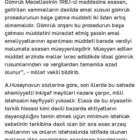
Gömrük Məcəlləsinin 198.1-ci maddəsinə əsasən,
gətirilən xammalların daxildə emal xüsusi gömrük
prosedurunun başa çatma müddəti iki ildən artıq
olmamalıdır. Gömrük orqanı bu prosedurun başa
çatması müddətini müraciət etmiş şəxsin emal
əməliyyatlarının aparılması müddəti barədə verdiyi
məlumata əsasən müəyyənləşdirir. Müəyyən edilən
müddət ərzində mallar ixrac edildikdə idxal gömrük
rüsumlarından və vergilərdən tamamilə azad
olunur”, - millət vəkili bildirib.
A.Hüseynovun sözlərinə görə, son illərdə bu sahədə
əhəmiyyətli inkişaf meyilləri nəzərə çarpır, milli
istehsalın keyfiyyəti yüksəlir. Eləcə də bu siyasətin
tərkib hissəsi kimi daxili bazarda ehtiyatların
dayanıqlılığını təmin etmək üçün minimum istehlak
səbətinin tərkibinə daxil olan bir sıra əsas ərzaq
mallarının və onların istehsalında istifadə olunan
malların ölkə ərazisindən aparılması tənzimlənir: