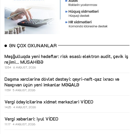
ƏN ÇOX OXUNANLAR
Məşğulluqda yeni hədəflər: risk əsaslı elektron audit, çevik iş
rejimi...
MÜSAHİBƏ
12:54
6 AVQUST, 2026
Daşıma xərclərinə dövlət dəstəyi: qeyri-neft-qaz ixracı və
Naxçıvan üçün yeni imkanlar
MƏQALƏ
11:59
5 AVQUST, 2026
Vergi ödəyicilərinə xidmət mərkəzləri
VİDEO
14:25
4 AVQUST, 2026
Vergi xəbərləri: iyul
VİDEO
11:17
4 AVQUST, 2026