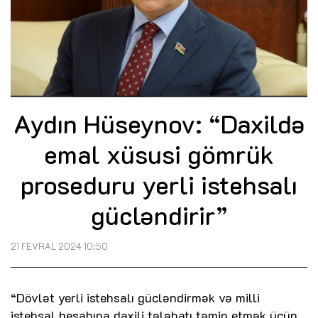
Aydın Hüseynov: “Daxildə
emal xüsusi gömrük
proseduru yerli istehsalı
gücləndirir”
21 FEVRAL 2024 10:50
“Dövlət yerli istehsalı gücləndirmək və milli
istehsal hesabına daxili tələbatı təmin etmək üçün