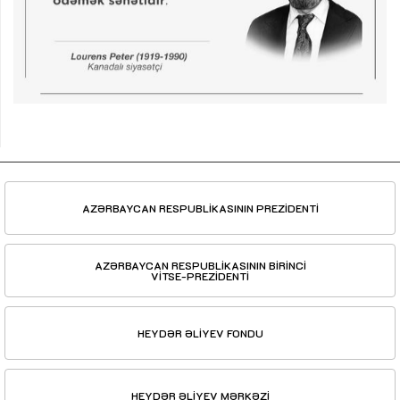
AZƏRBAYCAN RESPUBLİKASININ PREZİDENTİ
AZƏRBAYCAN RESPUBLİKASININ BİRİNCİ
VİTSE-PREZİDENTİ
HEYDƏR ƏLİYEV FONDU
HEYDƏR ƏLİYEV MƏRKƏZİ