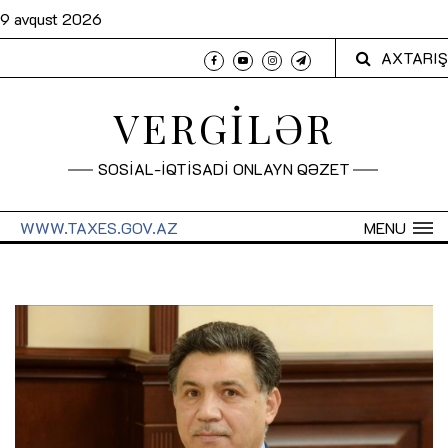
9 avqust 2026
AXTARIŞ
VERGİLƏR
SOSİAL-İQTİSADİ ONLAYN QƏZET
WWW.TAXES.GOV.AZ
MENU