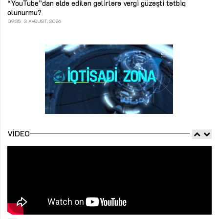
“YouTube”dan əldə edilən gəlirlərə vergi güzəşti tətbiq
olunurmu?
09:35
3 AVQUST, 2026
VIDEO