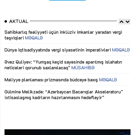
AKTUAL
Sahibkarlıq fəaliyyəti üçün inklüziv imkanlar yaradan vergi
“D
təşviqləri
MƏQALƏ
fə
lıq
Dünya iqtisadiyyatında vergi siyasətinin imperativləri
MƏQALƏ
Ni
mü
Əvəz Quliyev: “Yumşaq keçid sayəsində aparılmış islahatın
nəticələri qorunub saxlanılacaq”
MÜSAHİBƏ
Ay
ya
M
Maliyyə planlaması prizmasında büdcəyə baxış
MƏQALƏ
Az
Gülminə Məlikzadə: “Azərbaycan Bacarıqlar Akseleratoru”
ke
ixtisaslaşmış kadrların hazırlanmasını hədəfləyir”
Ay
su