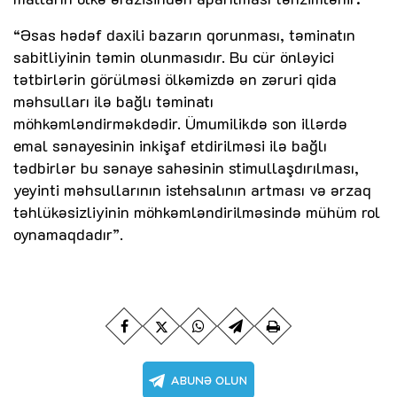
“Əsas hədəf daxili bazarın qorunması, təminatın
sabitliyinin təmin olunmasıdır. Bu cür önləyici
tətbirlərin görülməsi ölkəmizdə ən zəruri qida
məhsulları ilə bağlı təminatı
möhkəmləndirməkdədir. Ümumilikdə son illərdə
emal sənayesinin inkişaf etdirilməsi ilə bağlı
tədbirlər bu sənaye sahəsinin stimullaşdırılması,
yeyinti məhsullarının istehsalının artması və ərzaq
təhlükəsizliyinin möhkəmləndirilməsində mühüm rol
oynamaqdadır”.