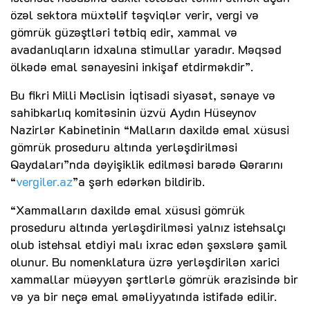
özəl sektora müxtəlif təşviqlər verir, vergi və
gömrük güzəştləri tətbiq edir, xammal və
avadanlıqların idxalına stimullar yaradır. Məqsəd
ölkədə emal sənayesini inkişaf etdirməkdir”.
Bu fikri Milli Məclisin İqtisadi siyasət, sənaye və
sahibkarlıq komitəsinin üzvü Aydın Hüseynov
Nazirlər Kabinetinin “Malların daxildə emal xüsusi
gömrük proseduru altında yerləşdirilməsi
Qaydaları”nda dəyişiklik edilməsi barədə Qərarını
“
vergiler.az
”a şərh edərkən bildirib.
“Xammalların daxildə emal xüsusi gömrük
proseduru altında yerləşdirilməsi yalnız istehsalçı
olub istehsal etdiyi malı ixrac edən şəxslərə şamil
olunur. Bu nomenklatura üzrə yerləşdirilən xarici
xammallar müəyyən şərtlərlə gömrük ərazisində bir
və ya bir neçə emal əməliyyatında istifadə edilir.