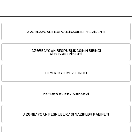
AZƏRBAYCAN RESPUBLİKASININ PREZİDENTİ
AZƏRBAYCAN RESPUBLİKASININ BİRİNCİ
VİTSE-PREZİDENTİ
HEYDƏR ƏLİYEV FONDU
HEYDƏR ƏLİYEV MƏRKƏZİ
AZƏRBAYCAN RESPUBLİKASI NAZİRLƏR KABİNETİ