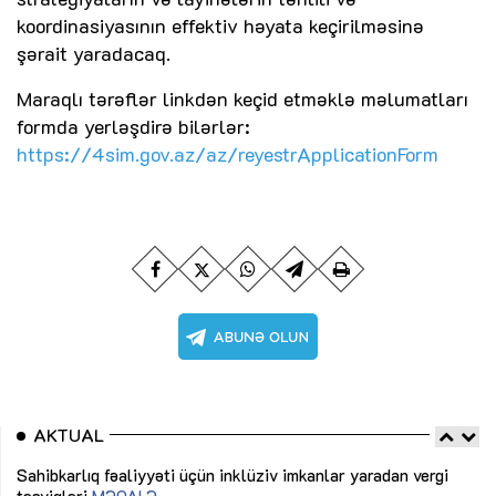
koordinasiyasının effektiv həyata keçirilməsinə
şərait yaradacaq.
Maraqlı tərəflər linkdən keçid etməklə məlumatları
formda yerləşdirə bilərlər:
https://4sim.gov.az/az/reyestrApplicationForm
AKTUAL
Sahibkarlıq fəaliyyəti üçün inklüziv imkanlar yaradan vergi
“D
təşviqləri
MƏQALƏ
fə