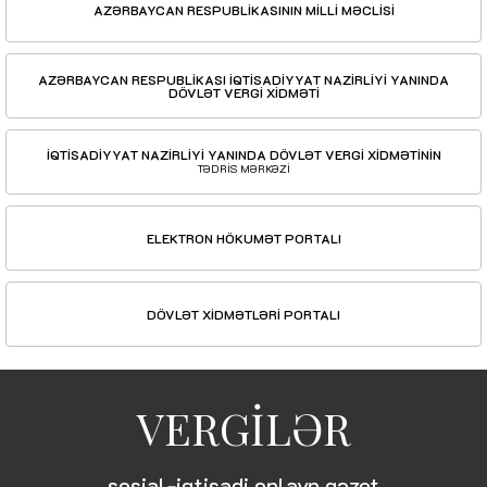
AZƏRBAYCAN RESPUBLİKASININ MİLLİ MƏCLİSİ
AZƏRBAYCAN RESPUBLİKASI İQTİSADİYYAT NAZİRLİYİ YANINDA
DÖVLƏT VERGİ XİDMƏTİ
İQTİSADİYYAT NAZİRLİYİ YANINDA DÖVLƏT VERGİ XİDMƏTİNİN
TƏDRİS MƏRKƏZİ
ELEKTRON HÖKUMƏT PORTALI
DÖVLƏT XİDMƏTLƏRİ PORTALI
VERGİLƏR
sosial-iqtisadi onlayn qəzet