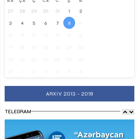
B.e.
Ç.a.
Ç.
C.a.
C.
Ş.
B.
27
28
29
30
31
1
2
3
4
5
6
7
8
9
10
11
12
13
14
15
16
17
18
19
20
21
22
23
24
25
26
27
28
29
30
31
1
2
3
4
5
6
ARXIV 2013 - 2018
TELEGRAM