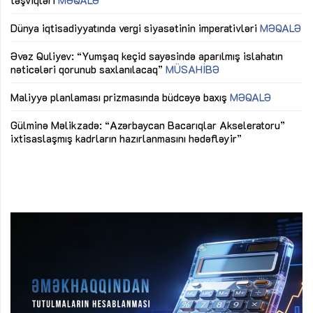
lıq
Dünya iqtisadiyyatında vergi siyasətinin imperativləri
MƏQALƏ
Ni
mü
Əvəz Quliyev: “Yumşaq keçid sayəsində aparılmış islahatın
nəticələri qorunub saxlanılacaq”
MÜSAHİBƏ
Ay
ya
M
Maliyyə planlaması prizmasında büdcəyə baxış
MƏQALƏ
Az
Gülminə Məlikzadə: “Azərbaycan Bacarıqlar Akseleratoru”
ke
ixtisaslaşmış kadrların hazırlanmasını hədəfləyir”
Ay
su