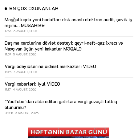
ƏN ÇOX OXUNANLAR
Məşğulluqda yeni hədəflər: risk əsaslı elektron audit, çevik iş
rejimi...
MÜSAHİBƏ
12:54
6 AVQUST, 2026
Daşıma xərclərinə dövlət dəstəyi: qeyri-neft-qaz ixracı və
Naxçıvan üçün yeni imkanlar
MƏQALƏ
11:59
5 AVQUST, 2026
Vergi ödəyicilərinə xidmət mərkəzləri
VİDEO
14:25
4 AVQUST, 2026
Vergi xəbərləri: iyul
VİDEO
11:17
4 AVQUST, 2026
“YouTube”dan əldə edilən gəlirlərə vergi güzəşti tətbiq
olunurmu?
09:35
3 AVQUST, 2026