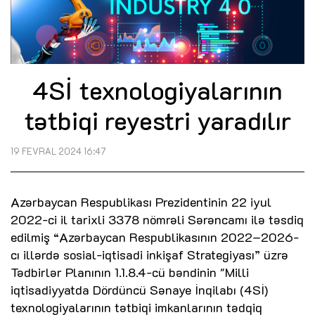
4Sİ texnologiyalarının
tətbiqi reyestri yaradılır
19 FEVRAL 2024 16:47
Azərbaycan Respublikası Prezidentinin 22 iyul
2022-ci il tarixli 3378 nömrəli Sərəncamı ilə təsdiq
edilmiş “Azərbaycan Respublikasının 2022–2026-
cı illərdə sosial-iqtisadi inkişaf Strategiyası” üzrə
Tədbirlər Planının 1.1.8.4-cü bəndinin "Milli
iqtisadiyyatda Dördüncü Sənaye İnqilabı (4Sİ)
texnologiyalarının tətbiqi imkanlarının tədqiq