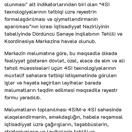
olunması" alt indikatorlarından biri olan “4Sİ
texnologiyalarının tətbiqi üzrə reyestrin
formalaşdırılması və qiymətləndirmənin
aparılması”nın icrası İqtisadiyyat Nazirliyinin
tabeliyində Dördüncü Sənaye İnqilabının Təhlili və
Koordinasiya Mərkəzinə həvalə olunub.
Mərkəzin məlumatına görə, bu məqsədlə ölkədə
fəaliyyət göstərən dövlət, özəl, eləcə də elm və ali
təhsil müəssisələri üçün 4Sİ texnologiyalarının
müxtəlif sahələrə tətbiqi istiqamətində görülən
işlər və həyata keçirilən layihələr barədə
məlumatların təqdim edilməsi məqsədilə reyestr
formu yaradılıb.
Məlumatların toplanılması 4SİM-ə 4Sİ sahəsində
əlaqələndirmənin, əməkdaşlığın, habelə rəqəmsal
iqtisadiyyat üzrə çağırışların, təşəbbüslərin,
strategiyaların və layihələrin təhlili və