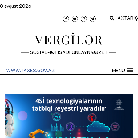
8 avqust 2026
AXTARIŞ
VERGİLƏR
SOSİAL-İQTİSADİ ONLAYN QƏZET
WWW.TAXES.GOV.AZ
MENU