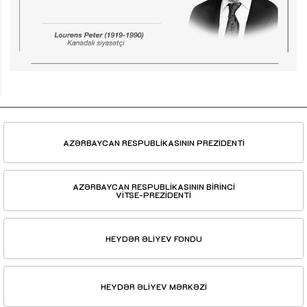
AZƏRBAYCAN RESPUBLİKASININ PREZİDENTİ
AZƏRBAYCAN RESPUBLİKASININ BİRİNCİ
VİTSE-PREZİDENTİ
HEYDƏR ƏLİYEV FONDU
HEYDƏR ƏLİYEV MƏRKƏZİ