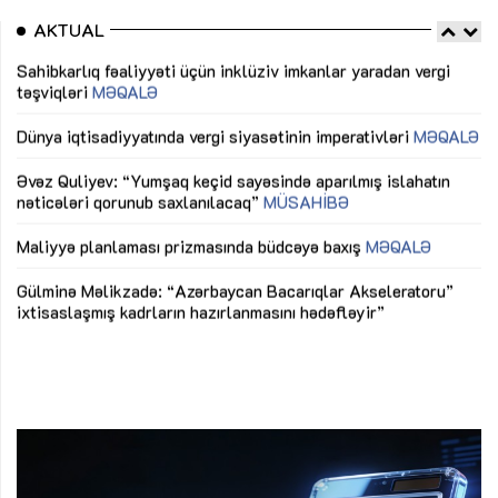
AKTUAL
Sahibkarlıq fəaliyyəti üçün inklüziv imkanlar yaradan vergi
“D
təşviqləri
MƏQALƏ
fə
lıq
Dünya iqtisadiyyatında vergi siyasətinin imperativləri
MƏQALƏ
Ni
mü
Əvəz Quliyev: “Yumşaq keçid sayəsində aparılmış islahatın
nəticələri qorunub saxlanılacaq”
MÜSAHİBƏ
Ay
ya
M
Maliyyə planlaması prizmasında büdcəyə baxış
MƏQALƏ
Az
Gülminə Məlikzadə: “Azərbaycan Bacarıqlar Akseleratoru”
ke
ixtisaslaşmış kadrların hazırlanmasını hədəfləyir”
Ay
su