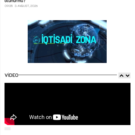
olunurmu?
09:35
3 AVQUST, 2026
VIDEO