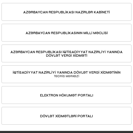
AZƏRBAYCAN RESPUBLİKASI NAZİRLƏR KABİNETİ
AZƏRBAYCAN RESPUBLİKASININ MİLLİ MƏCLİSİ
AZƏRBAYCAN RESPUBLİKASI İQTİSADİYYAT NAZİRLİYİ YANINDA
DÖVLƏT VERGİ XİDMƏTİ
İQTİSADİYYAT NAZİRLİYİ YANINDA DÖVLƏT VERGİ XİDMƏTİNİN
TƏDRİS MƏRKƏZİ
ELEKTRON HÖKUMƏT PORTALI
DÖVLƏT XİDMƏTLƏRİ PORTALI