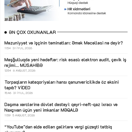
ƏN ÇOX OXUNANLAR
Məzuniyyət və işçinin təminatları: Əmək Məcəlləsi nə deyir?
11:54
31 İYUL, 2026
Məşğulluqda yeni hədəflər: risk əsaslı elektron audit, çevik iş
rejimi...
MÜSAHİBƏ
12:54
6 AVQUST, 2026
Torpaqların kateqoriyaları hansı qanunvericilikdə öz əksini
tapıb?
VİDEO
15:46
31 İYUL, 2026
Daşıma xərclərinə dövlət dəstəyi: qeyri-neft-qaz ixracı və
Naxçıvan üçün yeni imkanlar
MƏQALƏ
11:59
5 AVQUST, 2026
“YouTube”dan əldə edilən gəlirlərə vergi güzəşti tətbiq