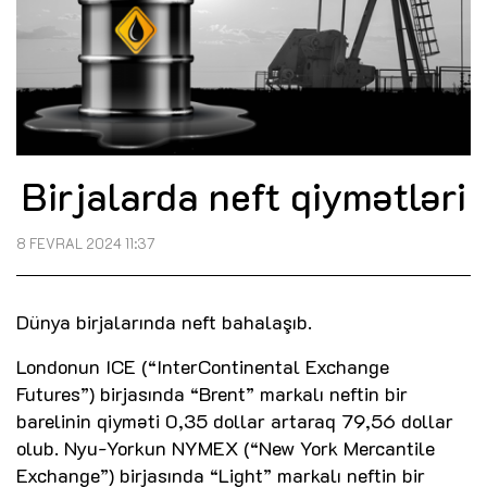
Birjalarda neft qiymətləri
8 FEVRAL 2024 11:37
Dünya birjalarında neft bahalaşıb.
Londonun ICE (“InterContinental Exchange
Futures”) birjasında “Brent” markalı neftin bir
barelinin qiyməti 0,35 dollar artaraq 79,56 dollar
olub. Nyu-Yorkun NYMEX (“New York Mercantile
Exchange”) birjasında “Light” markalı neftin bir