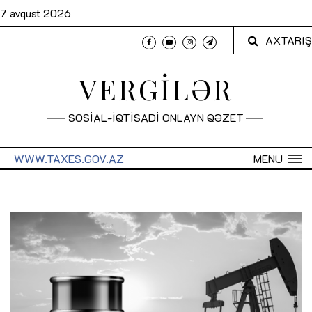
7 avqust 2026
AXTARIŞ
VERGİLƏR
SOSİAL-İQTİSADİ ONLAYN QƏZET
WWW.TAXES.GOV.AZ
MENU