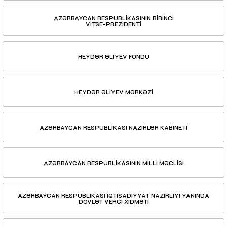
AZƏRBAYCAN RESPUBLİKASININ BİRİNCİ
VİTSE-PREZİDENTİ
HEYDƏR ƏLİYEV FONDU
HEYDƏR ƏLİYEV MƏRKƏZİ
AZƏRBAYCAN RESPUBLİKASI NAZİRLƏR KABİNETİ
AZƏRBAYCAN RESPUBLİKASININ MİLLİ MƏCLİSİ
AZƏRBAYCAN RESPUBLİKASI İQTİSADİYYAT NAZİRLİYİ YANINDA
DÖVLƏT VERGİ XİDMƏTİ