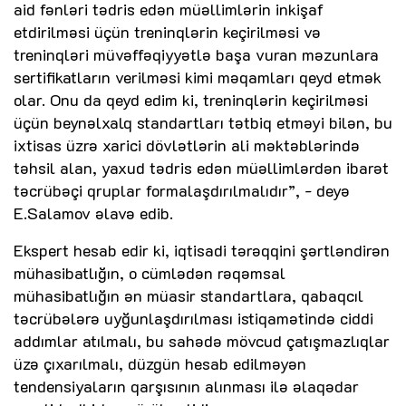
aid fənləri tədris edən müəllimlərin inkişaf
etdirilməsi üçün treninqlərin keçirilməsi və
treninqləri müvəffəqiyyətlə başa vuran məzunlara
sertifikatların verilməsi kimi məqamları qeyd etmək
olar. Onu da qeyd edim ki, treninqlərin keçirilməsi
üçün beynəlxalq standartları tətbiq etməyi bilən, bu
ixtisas üzrə xarici dövlətlərin ali məktəblərində
təhsil alan, yaxud tədris edən müəllimlərdən ibarət
təcrübəçi qruplar formalaşdırılmalıdır”, - deyə
E.Salamov əlavə edib.
Ekspert hesab edir ki, iqtisadi tərəqqini şərtləndirən
mühasibatlığın, o cümlədən rəqəmsal
mühasibatlığın ən müasir standartlara, qabaqcıl
təcrübələrə uyğunlaşdırılması istiqamətində ciddi
addımlar atılmalı, bu sahədə mövcud çatışmazlıqlar
üzə çıxarılmalı, düzgün hesab edilməyən
tendensiyaların qarşısının alınması ilə əlaqədar