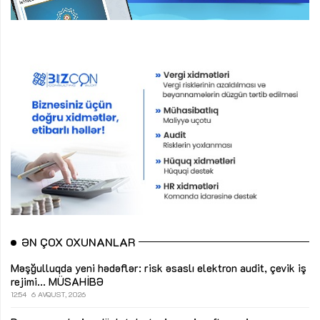
ƏN ÇOX OXUNANLAR
Məşğulluqda yeni hədəflər: risk əsaslı elektron audit, çevik iş
rejimi...
MÜSAHİBƏ
12:54
6 AVQUST, 2026