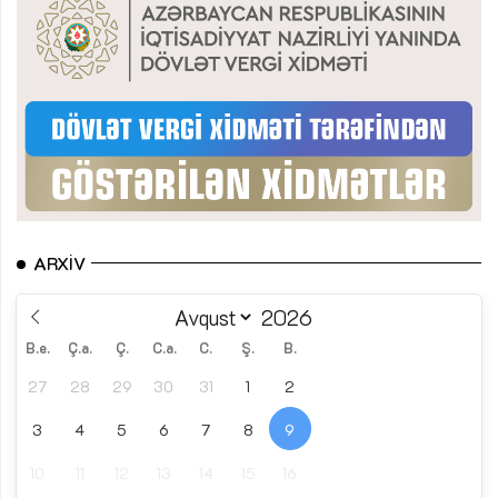
ARXIV
B.e.
Ç.a.
Ç.
C.a.
C.
Ş.
B.
27
28
29
30
31
1
2
3
4
5
6
7
8
9
10
11
12
13
14
15
16