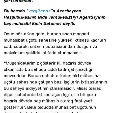
şərtlərdəndir.
Bu barədə "
vergiler.az
"a Azərbaycan
Respublikasının Qida Təhlükəsizliyi Agentliyinin
baş mühasibi Emin Salamov deyib.
Onun sözlərinə görə, burada əsas məqsəd
mühasibat uçotu sahəsinə yüksək ixtisaslı kadrları
cəlb edərək, onların potensialından düzgün və
maksimum şəkildə istifadə olunmasıdır.
“Müşahidələrimiz göstərir ki, hazırkı dövrdə
ölkəmizdə bu sahədə ciddi kadr çatışmazlığı
mövcuddur. Bunun səbəblərindən biri mühasibat
uçotu sahəsində çalışan bəzi işçilərin ixtisaslarının
bu sahəyə aidiyyətinin olmamasıdır. Misal olaraq
digər sahələrdə ixtisaslaşan işçilərin bir çoxu
hazırkı dövrdə baş mühasib olaraq fəaliyyət
göstərirlər. Belə olduqda mühasibat uçotunun