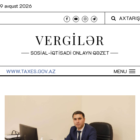
9 avqust 2026
AXTARIŞ
VERGİLƏR
SOSİAL-İQTİSADİ ONLAYN QƏZET
WWW.TAXES.GOV.AZ
MENU