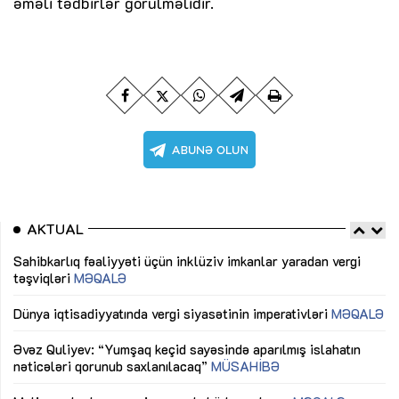
əməli tədbirlər görülməlidir.
AKTUAL
Sahibkarlıq fəaliyyəti üçün inklüziv imkanlar yaradan vergi
“D
təşviqləri
MƏQALƏ
fə
lıq
Dünya iqtisadiyyatında vergi siyasətinin imperativləri
MƏQALƏ
Ni
mü
Əvəz Quliyev: “Yumşaq keçid sayəsində aparılmış islahatın
nəticələri qorunub saxlanılacaq”
MÜSAHİBƏ
Ay
ya