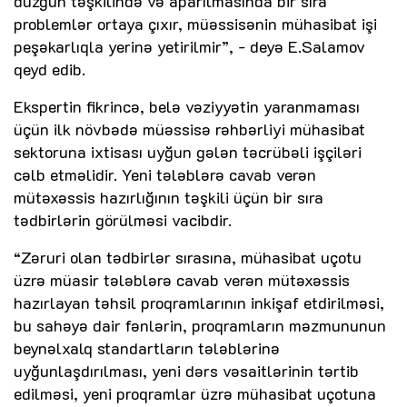
düzgün təşkilində və aparılmasında bir sıra
problemlər ortaya çıxır, müəssisənin mühasibat işi
peşəkarlıqla yerinə yetirilmir”, - deyə E.Salamov
qeyd edib.
Ekspertin fikrincə, belə vəziyyətin yaranmaması
üçün ilk növbədə müəssisə rəhbərliyi mühasibat
sektoruna ixtisası uyğun gələn təcrübəli işçiləri
cəlb etməlidir. Yeni tələblərə cavab verən
mütəxəssis hazırlığının təşkili üçün bir sıra
tədbirlərin görülməsi vacibdir.
“Zəruri olan tədbirlər sırasına, mühasibat uçotu
üzrə müasir tələblərə cavab verən mütəxəssis
hazırlayan təhsil proqramlarının inkişaf etdirilməsi,
bu sahəyə dair fənlərin, proqramların məzmununun
beynəlxalq standartların tələblərinə
uyğunlaşdırılması, yeni dərs vəsaitlərinin tərtib
edilməsi, yeni proqramlar üzrə mühasibat uçotuna