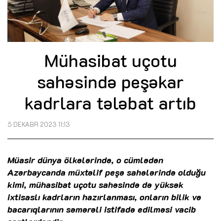
Mühasibat uçotu
sahəsində peşəkar
kadrlara tələbat artıb
5 DEKABR 2023 11:13
Müasir dünya ölkələrində, o cümlədən
Azərbaycanda müxtəlif peşə sahələrində olduğu
kimi, mühasibat uçotu sahəsində də yüksək
ixtisaslı kadrların hazırlanması, onların bilik və
bacarıqlarının səmərəli istifadə edilməsi vacib