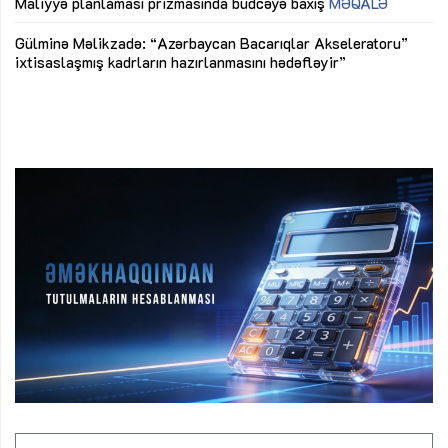
M
Maliyyə planlaması prizmasında büdcəyə baxış
MƏQALƏ
Az
Gülminə Məlikzadə: “Azərbaycan Bacarıqlar Akseleratoru”
ke
ixtisaslaşmış kadrların hazırlanmasını hədəfləyir”
Ay
su