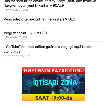
Daşıma xərclərinə dövlət dəstəyi: qeyri-neft-qaz ixracı və
Naxçıvan üçün yeni imkanlar
MƏQALƏ
11:59
5 AVQUST, 2026
Vergi ödəyicilərinə xidmət mərkəzləri
VİDEO
14:25
4 AVQUST, 2026
Vergi xəbərləri: iyul
VİDEO
11:17
4 AVQUST, 2026
“YouTube”dan əldə edilən gəlirlərə vergi güzəşti tətbiq
olunurmu?
09:35
3 AVQUST, 2026