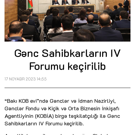
Gənc Sahibkarların IV
Forumu keçirilib
17 NOYABR 2023 14:55
“Bakı KOB evi”ndə Gənclər və İdman Nazirliyi,
Gənclər Fondu və Kiçik və Orta Biznesin İnkişafı
Agentliyinin (KOBİA) birgə təşkilatçılığı ilə Gənc
Sahibkarların IV Forumu keçirilib.