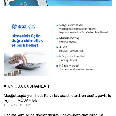
ƏN ÇOX OXUNANLAR
Məşğulluqda yeni hədəflər: risk əsaslı elektron audit, çevik iş
rejimi...
MÜSAHİBƏ
12:54
6 AVQUST, 2026
Daşıma xərclərinə dövlət dəstəyi: qeyri-neft-qaz ixracı və