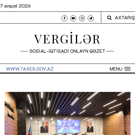
7 avqust 2026
AXTARIŞ
VERGİLƏR
SOSİAL-İQTİSADİ ONLAYN QƏZET
WWW.TAXES.GOV.AZ
MENU