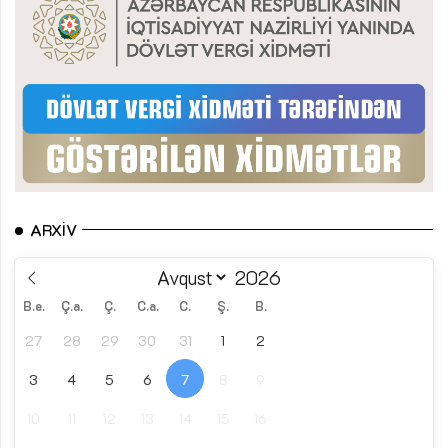
ARXIV
B.e.
Ç.a.
Ç.
C.a.
C.
Ş.
B.
27
28
29
30
31
1
2
3
4
5
6
7
8
9
10
11
12
13
14
15
16