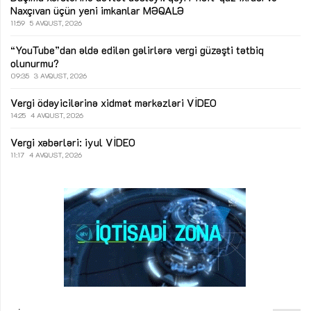
Naxçıvan üçün yeni imkanlar
MƏQALƏ
11:59
5 AVQUST, 2026
“YouTube”dan əldə edilən gəlirlərə vergi güzəşti tətbiq
olunurmu?
09:35
3 AVQUST, 2026
Vergi ödəyicilərinə xidmət mərkəzləri
VİDEO
14:25
4 AVQUST, 2026
Vergi xəbərləri: iyul
VİDEO
11:17
4 AVQUST, 2026