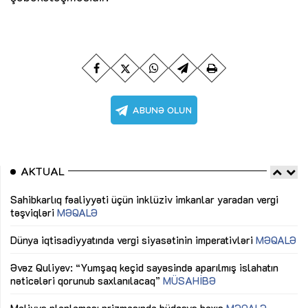
AKTUAL
Sahibkarlıq fəaliyyəti üçün inklüziv imkanlar yaradan vergi
“D
təşviqləri
MƏQALƏ
fə
lıq
Dünya iqtisadiyyatında vergi siyasətinin imperativləri
MƏQALƏ
Ni
mü
Əvəz Quliyev: “Yumşaq keçid sayəsində aparılmış islahatın
nəticələri qorunub saxlanılacaq”
MÜSAHİBƏ
Ay
ya
M
Maliyyə planlaması prizmasında büdcəyə baxış
MƏQALƏ