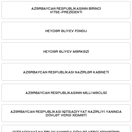
AZƏRBAYCAN RESPUBLİKASININ BİRİNCİ
VİTSE-PREZİDENTİ
HEYDƏR ƏLİYEV FONDU
HEYDƏR ƏLİYEV MƏRKƏZİ
AZƏRBAYCAN RESPUBLİKASI NAZİRLƏR KABİNETİ
AZƏRBAYCAN RESPUBLİKASININ MİLLİ MƏCLİSİ
AZƏRBAYCAN RESPUBLİKASI İQTİSADİYYAT NAZİRLİYİ YANINDA
DÖVLƏT VERGİ XİDMƏTİ
İQTİSADİYYAT NAZİRLİYİ YANINDA DÖVLƏT VERGİ XİDMƏTİNİN