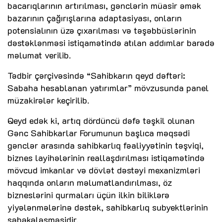
bacarıqlarının artırılması, gənclərin müasir əmək
bazarının çağırışlarına adaptasiyası, onların
potensialının üzə çıxarılması və təşəbbüslərinin
dəstəklənməsi istiqamətində atılan addımlar barədə
məlumat verilib.
Tədbir çərçivəsində “Sahibkarın qeyd dəftəri:
Sabaha hesablanan yatırımlar” mövzusunda panel
müzakirələr keçirilib.
Qeyd edək ki, artıq dördüncü dəfə təşkil olunan
Gənc Sahibkarlar Forumunun başlıca məqsədi
gənclər arasında sahibkarlıq fəaliyyətinin təşviqi,
biznes layihələrinin reallaşdırılması istiqamətində
mövcud imkanlar və dövlət dəstəyi mexanizmləri
haqqında onların məlumatlandırılması, öz
bizneslərini qurmaları üçün ilkin biliklərə
yiyələnmələrinə dəstək, sahibkarlıq subyektlərinin
şəbəkələşməsidir.