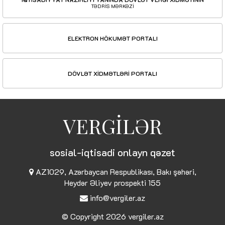
TƏDRİS MƏRKƏZİ
ELEKTRON HÖKUMƏT PORTALI
DÖVLƏT XİDMƏTLƏRİ PORTALI
VERGİLƏR
sosial-iqtisadi onlayn qəzet
AZ1029, Azərbaycan Respublikası, Bakı şəhəri,
Heydər Əliyev prospekti 155
info@vergiler.az
© Copyright 2026
vergiler.az