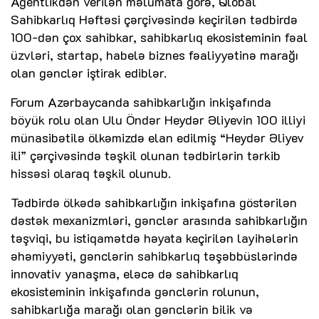
Agentlikdən verilən məlumata görə, Qlobal
Sahibkarlıq Həftəsi çərçivəsində keçirilən tədbirdə
100-dən çox sahibkar, sahibkarlıq ekosisteminin fəal
üzvləri, startap, habelə biznes fəaliyyətinə marağı
olan gənclər iştirak ediblər.
Forum Azərbaycanda sahibkarlığın inkişafında
böyük rolu olan Ulu Öndər Heydər Əliyevin 100 illiyi
münasibətilə ölkəmizdə elan edilmiş “Heydər Əliyev
ili” çərçivəsində təşkil olunan tədbirlərin tərkib
hissəsi olaraq təşkil olunub.
Tədbirdə ölkədə sahibkarlığın inkişafına göstərilən
dəstək mexanizmləri, gənclər arasında sahibkarlığın
təşviqi, bu istiqamətdə həyata keçirilən layihələrin
əhəmiyyəti, gənclərin sahibkarlıq təşəbbüslərində
innovativ yanaşma, eləcə də sahibkarlıq
ekosisteminin inkişafında gənclərin rolunun,
sahibkarlığa marağı olan gənclərin bilik və