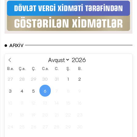
ARXIV
B.e.
Ç.a.
Ç.
C.a.
C.
Ş.
B.
27
28
29
30
31
1
2
3
4
5
6
7
8
9
10
11
12
13
14
15
16
17
18
19
20
21
22
23
24
25
26
27
28
29
30