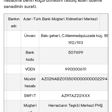
hesabına behin köçürülməsini təsdiq edən ödəmə
sənədinin surəti.
Bankın
Azər-Türk Bank Müştəri Xidmətləri Mərkəzi
adı:
Ünvan:
Bakı şəhəri, C.Məmmədquluzadə küç. 85;
192/193
Bank
507699
kodu
VÖEN
9900006111
Müxbir
AZ02NABZ01350100000000022944
hesabı
SWFIT
AZRTAZ22XXX
Müştəri
Hərracların Təşkili Mərkəzi PHŞ