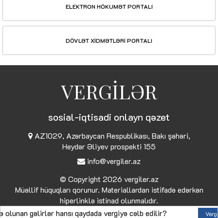
ELEKTRON HÖKUMƏT PORTALI
DÖVLƏT XİDMƏTLƏRİ PORTALI
VERGİLƏR
sosial-iqtisadi onlayn qəzet
AZ1029, Azərbaycan Respublikası, Bakı şəhəri,
Heydər Əliyev prospekti 155
info@vergiler.az
© Copyright 2026
vergiler.az
Müəllif hüquqları qorunur. Materiallardan istifadə edərkən
hiperlinklə istinad olunmalıdır.
n gəlirlər hansı qaydada vergiyə cəlb edilir?
Kr
Vergi