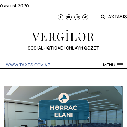
6 avqust 2026
AXTARIŞ
VERGİLƏR
SOSİAL-İQTİSADİ ONLAYN QƏZET
WWW.TAXES.GOV.AZ
MENU