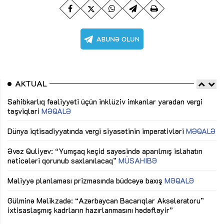
AKTUAL
Sahibkarlıq fəaliyyəti üçün inklüziv imkanlar yaradan vergi
“D
təşviqləri
MƏQALƏ
fə
lıq
Dünya iqtisadiyyatında vergi siyasətinin imperativləri
MƏQALƏ
Ni
mü
Əvəz Quliyev: “Yumşaq keçid sayəsində aparılmış islahatın
nəticələri qorunub saxlanılacaq”
MÜSAHİBƏ
Ay
ya
M
Maliyyə planlaması prizmasında büdcəyə baxış
MƏQALƏ
Az
Gülminə Məlikzadə: “Azərbaycan Bacarıqlar Akseleratoru”
ke
ixtisaslaşmış kadrların hazırlanmasını hədəfləyir”