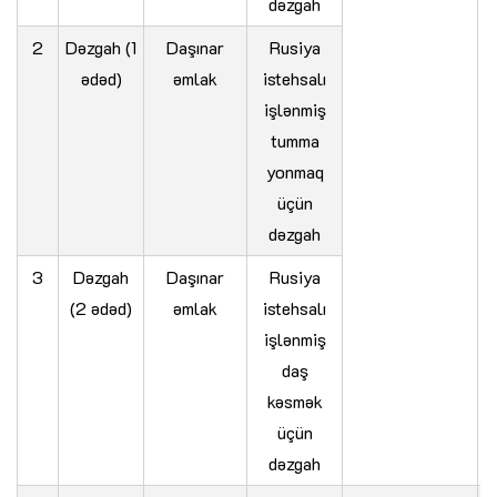
dəzgah
2
Dəzgah (1
Daşınar
Rusiya
ədəd)
əmlak
istehsalı
işlənmiş
tumma
yonmaq
üçün
dəzgah
3
Dəzgah
Daşınar
Rusiya
(2 ədəd)
əmlak
istehsalı
işlənmiş
daş
kəsmək
üçün
dəzgah