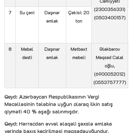
Cəmiyyəti
(2300356331)
7
Su çəni
Daşınar
Çəkisi: 20
(0503400157)
əmlak
ton
S
8
Mebel
Daşınar
Mətbəxt
Ələkbərov
dəsti
əmlak
mebeli
Məqsəd Calal
oğlu,
N
(6900052012)
(0553757777)
Qeyd: Azərbaycan Respublikasının Vergi
Məcəlləsinin tələbinə uyğun olaraq ilkin satış
qiyməti 40 % aşağı salınmışdır.
Qeyd: Hərracdan əvvəl əlaqəli şəxslə əmlaka
yerində baxış keçirilməsi məqsədəuyğundur.