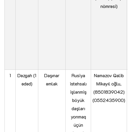
nömrəsi)
1
Dəzgah (1
Daşınar
Rusiya
Namazov Qalib
ədəd)
əmlak
istehsalı
Mikayıl oğlu,
işlənmiş
(8501839042)
böyük
(0552435900)
daşları
yonmaq
üçün