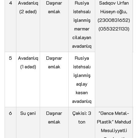
4
Avadanlıq
Daşınar
Rusiya
Sadıqov Urfan
(2 ədəd)
əmlak
istehsalı
Hüseyn oğlu,
işlənmiş
(2300831652)
mərmər
(0553221133)
cilalayan
avadanlıq
5
Avadanlıq
Daşınar
Rusiya
(1 ədəd)
əmlak
istehsalı
işlənmiş
aqlay
kəsən
avadanlıq
6
Su çəni
Daşınar
Çəkisi: 3
"Gəncə Metal-
əmlak
ton
Plastik" Məhdud
Məsuliyyətli
S