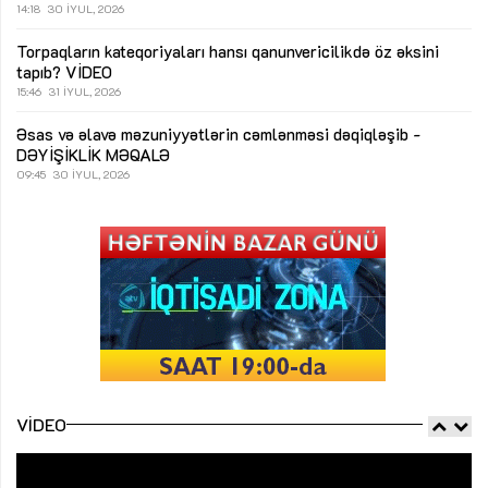
14:18
30 İYUL, 2026
Torpaqların kateqoriyaları hansı qanunvericilikdə öz əksini
tapıb?
VİDEO
15:46
31 İYUL, 2026
Əsas və əlavə məzuniyyətlərin cəmlənməsi dəqiqləşib -
DƏYİŞİKLİK
MƏQALƏ
09:45
30 İYUL, 2026
VIDEO