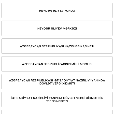
HEYDƏR ƏLİYEV FONDU
HEYDƏR ƏLİYEV MƏRKƏZİ
AZƏRBAYCAN RESPUBLİKASI NAZİRLƏR KABİNETİ
AZƏRBAYCAN RESPUBLİKASININ MİLLİ MƏCLİSİ
AZƏRBAYCAN RESPUBLİKASI İQTİSADİYYAT NAZİRLİYİ YANINDA
DÖVLƏT VERGİ XİDMƏTİ
İQTİSADİYYAT NAZİRLİYİ YANINDA DÖVLƏT VERGİ XİDMƏTİNİN
TƏDRİS MƏRKƏZİ