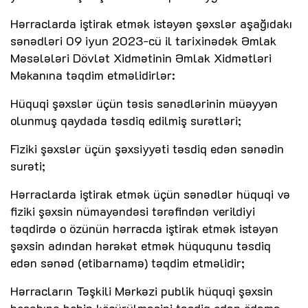
Hərraclarda iştirak etmək istəyən şəxslər aşağıdakı
sənədləri 09 iyun 2023-cü il tarixinədək Əmlak
Məsələləri Dövlət Xidmətinin Əmlak Xidmətləri
Məkanına təqdim etməlidirlər:
Hüquqi şəxslər üçün təsis sənədlərinin müəyyən
olunmuş qaydada təsdiq edilmiş surətləri;
Fiziki şəxslər üçün şəxsiyyəti təsdiq edən sənədin
surəti;
Hərraclarda iştirak etmək üçün sənədlər hüquqi və
fiziki şəxsin nümayəndəsi tərəfindən verildiyi
təqdirdə o özünün hərracda iştirak etmək istəyən
şəxsin adından hərəkət etmək hüququnu təsdiq
edən sənəd (etibarnamə) təqdim etməlidir;
Hərracların Təşkili Mərkəzi publik hüquqi şəxsin