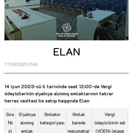
ELAN
7 İYUN 2023 17:46
14 iyun 2023-cü il tarixində saat 12:00-də Vergi
ödəyicilərinin siyahıya alınmış əmlaklarının təkrar
hərrac vasitəsi ilə satışı haqqında Elan
Sıra
Siyahıya
Əmlakın
Əmlak
Vergi
№
alınmış
kateqoriyası
barədə
ödəyicisinin adı
si
əmlak
məlumatlar
(VÖEN) (əlaqə