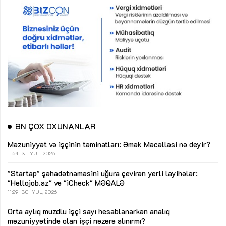
ƏN ÇOX OXUNANLAR
Məzuniyyət və işçinin təminatları: Əmək Məcəlləsi nə deyir?
11:54
31 İYUL, 2026
"Startap" şəhadətnaməsini uğura çevirən yerli layihələr:
"Hellojob.az" və "iCheck"
MƏQALƏ
11:29
30 İYUL, 2026
Orta aylıq muzdlu işçi sayı hesablanarkən analıq
məzuniyyətində olan işçi nəzərə alınırmı?