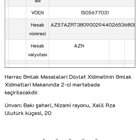
adı
VÖEN
1505677031
Hesab
AZ57AZRT38090029440265368001
nömrəsi
Hesab
AZN
valyutası
Hərrac Əmlak Məsələləri Dövlət Xidmətinin Əmlak
Xidmətləri Məkanında 2-ci mərtəbədə
keçiriləcəkdir.
Ünvan: Bakı şəhəri, Nizami rayonu, Xəlil Rza
Ulutürk küçəsi, 20