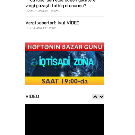
vergi güzəşti tətbiq olunurmu?
09:35
3 AVQUST, 2026
Vergi xəbərləri: iyul
VİDEO
11:17
4 AVQUST, 2026
VIDEO