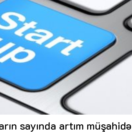
Dünya iqtisadiyyatında vergi
Nicat İmanov: "Vergi qanunv
siyasətinin imperativləri
MƏQALƏ
dəyişikliklər sahibkarlıq m
yaxşılaşdırılmasına xidmət 
MÜSAHİBƏ
Əvəz Quliyev: “Yumşaq keçid
sayəsində aparılmış islahatın nəticələri
qorunub saxlanılacaq”
MÜSAHİBƏ
Aytən Kərimova: “Məqsədi
inklüziv iş mühiti yaratmaq
öyrənən komanda formalaş
Maliyyə planlaması prizmasında
MÜSAHİBƏ
büdcəyə baxış
MƏQALƏ
Azərbaycanda dövlət-özəl 
Gülminə Məlikzadə: “Azərbaycan
çərçivəsində həyata keçirilə
Bacarıqlar Akseleratoru” ixtisaslaşmış
layihə
VİDEO
kadrların hazırlanmasını hədəfləyir”
Aydın Hüseynov: “Əsrin mü
Azərbaycanın iqtisadi suve
təmin edən əsas dayaqlard
MÜSAHİBƏ
ların sayında artım müşahidə