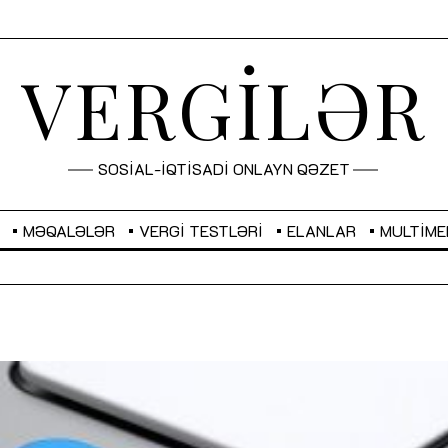
VERGİLƏR
SOSİAL-İQTİSADİ ONLAYN QƏZET
MƏQALƏLƏR
VERGI TESTLƏRI
ELANLAR
MULTIME
GBP
2,2873
RUB
2,0816
Sahibkarlıq fəaliyyəti üçün inklüziv
“Düzgün kommunikasiyanın
imkanlar yaradan vergi təşviqləri
real iş və sistemli fəaliyyə
MƏQALƏ
MÜSAHİBƏ