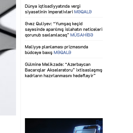
ericiliyinə
Dünya iqtisadiyyatında vergi
Nicat İmanov: "
ühitinin
siyasətinin imperativləri
MƏQALƏ
dəyişikliklər s
edir"
yaxşılaşdırılma
MÜSAHİBƏ
Əvəz Quliyev: “Yumşaq keçid
sayəsində aparılmış islahatın nəticələri
miz daha
qorunub saxlanılacaq”
MÜSAHİBƏ
Aytən Kərimov
, çevik və
inklüziv iş müh
dırmaqdır”
öyrənən komand
Maliyyə planlaması prizmasında
MÜSAHİBƏ
büdcəyə baxış
MƏQALƏ
tərəfdaşlığı
Azərbaycanda d
Gülminə Məlikzadə: “Azərbaycan
n ilk pilot
çərçivəsində hə
Bacarıqlar Akseleratoru” ixtisaslaşmış
layihə
VİDEO
kadrların hazırlanmasını hədəfləyir”
qaviləsi”
Aydın Hüseynov
renliyini
Azərbaycanın iq
andır”
təmin edən əsa
MÜSAHİBƏ