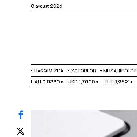
8 avqust 2026
HAQQIMIZDA
XƏBƏRLƏR
MÜSAHIBƏLƏR
EL
0,6489
UAH
0,0380
USD
1,7000
EUR
1,9591