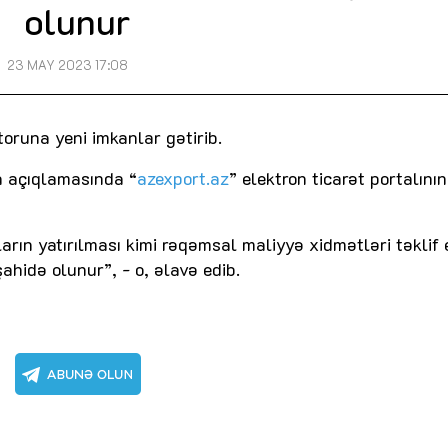
olunur
23 MAY 2023 17:08
runa yeni imkanlar gətirib.
yta açıqlamasında “
azexport.az
” elektron ticarət portalının
aların yatırılması kimi rəqəmsal maliyyə xidmətləri təklif
ahidə olunur”, - o, əlavə edib.