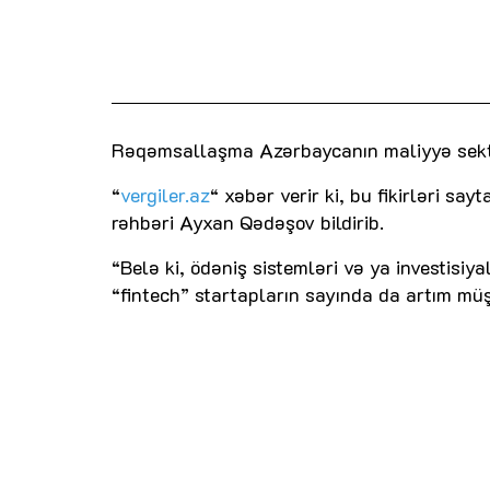
Rəqəmsallaşma Azərbaycanın maliyyə sekto
“
vergiler.az
“ xəbər verir ki, bu fikirləri sa
rəhbəri Ayxan Qədəşov bildirib.
“Belə ki, ödəniş sistemləri və ya investisiy
“fintech” startapların sayında da artım müş