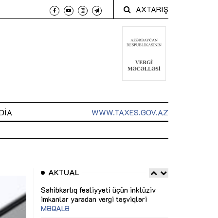
AXTARIŞ
DIA
WWW.TAXES.GOV.AZ
AKTUAL
 arxasında
Sahibkarlıq fəaliyyəti üçün inklüziv
“Düzgün kommun
t dayanır”
imkanlar yaradan vergi təşviqləri
real iş və siste
MƏQALƏ
MÜSAHİBƏ