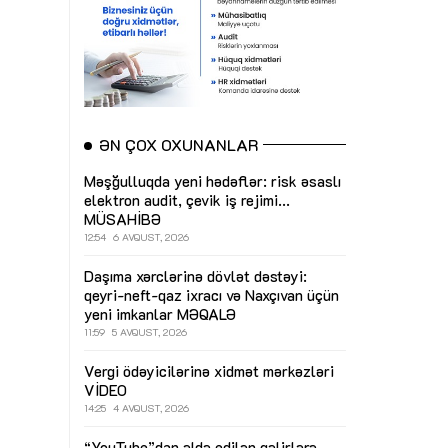
ƏN ÇOX OXUNANLAR
Məşğulluqda yeni hədəflər: risk əsaslı
elektron audit, çevik iş rejimi...
MÜSAHİBƏ
12:54
6 AVQUST, 2026
Daşıma xərclərinə dövlət dəstəyi:
qeyri-neft-qaz ixracı və Naxçıvan üçün
yeni imkanlar
MƏQALƏ
11:59
5 AVQUST, 2026
Vergi ödəyicilərinə xidmət mərkəzləri
VİDEO
14:25
4 AVQUST, 2026
“YouTube”dan əldə edilən gəlirlərə