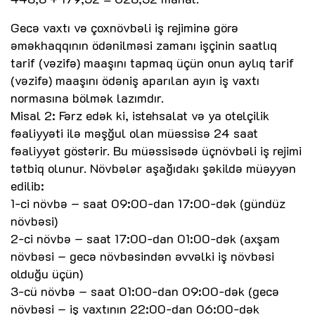
Gecə vaxtı və çoxnövbəli iş rejiminə görə
əməkhaqqının ödənilməsi zamanı işçinin saatlıq
tarif (vəzifə) maaşını tapmaq üçün onun aylıq tarif
(vəzifə) maaşını ödəniş aparılan ayın iş vaxtı
normasına bölmək lazımdır.
Misal 2: Fərz edək ki, istehsalat və ya otelçilik
fəaliyyəti ilə məşğul olan müəssisə 24 saat
fəaliyyət göstərir. Bu müəssisədə üçnövbəli iş rejimi
tətbiq olunur. Növbələr aşağıdakı şəkildə müəyyən
edilib:
1-ci növbə – saat 09:00-dan 17:00-dək (gündüz
növbəsi)
2-ci növbə – saat 17:00-dan 01:00-dək (axşam
növbəsi – gecə növbəsindən əvvəlki iş növbəsi
olduğu üçün)
3-cü növbə – saat 01:00-dan 09:00-dək (gecə
növbəsi – iş vaxtının 22:00-dan 06:00-dək