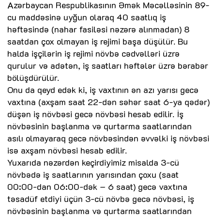
Azərbaycan Respublikasının Əmək Məcəlləsinin 89-
cu maddəsinə uyğun olaraq 40 saatlıq iş
həftəsində (nahar fasiləsi nəzərə alınmadan) 8
saatdan çox olmayan iş rejimi başa düşülür. Bu
halda işçilərin iş rejimi növbə cədvəlləri üzrə
qurulur və adətən, iş saatları həftələr üzrə bərabər
bölüşdürülür.
Onu da qeyd edək ki, iş vaxtının ən azı yarısı gecə
vaxtına (axşam saat 22-dən səhər saat 6-ya qədər)
düşən iş növbəsi gecə növbəsi hesab edilir. İş
növbəsinin başlanma və qurtarma saatlarından
asılı olmayaraq gecə növbəsindən əvvəlki iş növbəsi
isə axşam növbəsi hesab edilir.
Yuxarıda nəzərdən keçirdiyimiz misalda 3-cü
növbədə iş saatlarının yarısından çoxu (saat
00:00-dan 06:00-dək – 6 saat) gecə vaxtına
təsadüf etdiyi üçün 3-cü növbə gecə növbəsi, iş
növbəsinin başlanma və qurtarma saatlarından