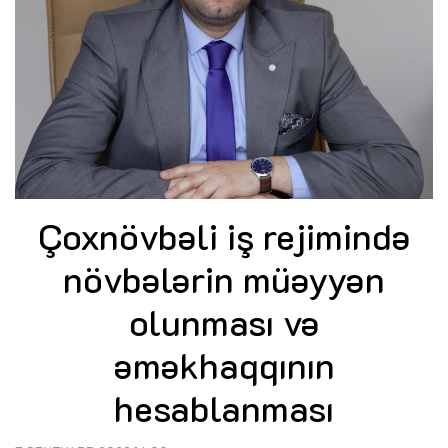
Çoxnövbəli iş rejimində
növbələrin müəyyən
olunması və
əməkhaqqının
hesablanması