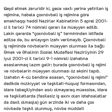
Qeyd etmək zəruridir ki, gecə vaxtı yerinə yetirilən iş
rejiminə, habelə çoxnövbəli iş rejiminə görə
əməkhaqqı həddi Nazirlər Kabinetinin 5 aprel 2001-
ci il tarixli 74 nömrəli qərarı ilə müəyyən edilib.
Lakin qərarda “çoxnövbəli iş” terminindən istifadə
edilsə də, bu anlayışın izahı verilməyib. Çoxnövbəli
iş rejimində növbələrin müəyyən olunması ilə bağlı
Əmək və Əhalinin Sosial Müdafiəsi Nazirliyinin 29
iyul 2001-ci il tarixli 9-1 nömrəli izahatına
əsaslanmaq lazım gəlir: burada çoxnövbəli iş rejimi
və növbələrin müəyyən olunması öz əksini tapıb.
İzahatın 4-cü bəndinə əsasən, “çoxnövbəli iş rejimi”
dedikdə mülkiyyət və təşkilati-hüquqi formasından,
idarə tabeçiliyindən asılı olmayaraq müəssisə, idarə
və təşkilatlarda (fasiləsiz iş axını olan istehsalatlar
da daxil olmaqla) gün ərzində iki və daha çox
növbədə təşkil olunmuş, növbə müddəti