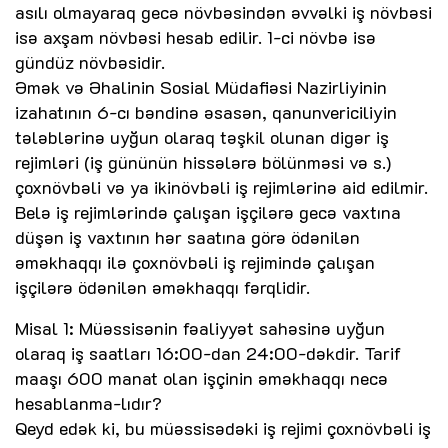
asılı olmayaraq gecə növbəsindən əvvəlki iş növbəsi
isə axşam növbəsi hesab edilir. 1-ci növbə isə
gündüz növbəsidir.
Əmək və Əhalinin Sosial Müdafiəsi Nazirliyinin
izahatının 6-cı bəndinə əsasən, qanunvericiliyin
tələblərinə uyğun olaraq təşkil olunan digər iş
rejimləri (iş gününün hissələrə bölünməsi və s.)
çoxnövbəli və ya ikinövbəli iş rejimlərinə aid edilmir.
Belə iş rejimlərində çalışan işçilərə gecə vaxtına
düşən iş vaxtının hər saatına görə ödənilən
əməkhaqqı ilə çoxnövbəli iş rejimində çalışan
işçilərə ödənilən əməkhaqqı fərqlidir.
Misal 1: Müəssisənin fəaliyyət sahəsinə uyğun
olaraq iş saatları 16:00-dan 24:00-dəkdir. Tarif
maaşı 600 manat olan işçinin əməkhaqqı necə
hesablanma-lıdır?
Qeyd edək ki, bu müəssisədəki iş rejimi çoxnövbəli iş