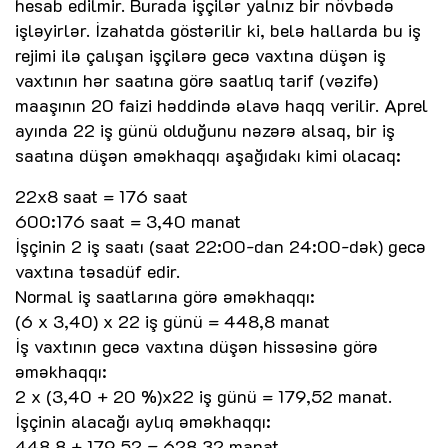
hesab edilmir. Burada işçilər yalnız bir növbədə
işləyirlər. İzahatda göstərilir ki, belə hallarda bu iş
rejimi ilə çalışan işçilərə gecə vaxtına düşən iş
vaxtının hər saatına görə saatlıq tarif (vəzifə)
maaşının 20 faizi həddində əlavə haqq verilir. Aprel
ayında 22 iş günü olduğunu nəzərə alsaq, bir iş
saatına düşən əməkhaqqı aşağıdakı kimi olacaq:
22x8 saat = 176 saat
600:176 saat = 3,40 manat
İşçinin 2 iş saatı (saat 22:00-dan 24:00-dək) gecə
vaxtına təsadüf edir.
Normal iş saatlarına görə əməkhaqqı:
(6 x 3,40) x 22 iş günü = 448,8 manat
İş vaxtının gecə vaxtına düşən hissəsinə görə
əməkhaqqı:
2 x (3,40 + 20 %)x22 iş günü = 179,52 manat.
İşçinin alacağı aylıq əməkhaqqı:
448,8 + 179,52 = 628,32 manat.