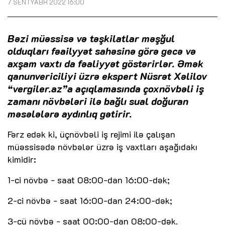
7 SENTYABR 2022 16:00
Bəzi müəssisə və təşkilatlar məşğul
olduqları fəailyyət sahəsinə görə gecə və
axşam vaxtı da fəaliyyət göstərirlər. Əmək
qanunvericiliyi üzrə ekspert Nüsrət Xəlilov
“vergiler.az”a açıqlamasında çoxnövbəli iş
zamanı növbələri ilə bağlı sual doğuran
məsələlərə aydınlıq gətirir.
Fərz edək ki, üçnövbəli iş rejimi ilə çalışan
müəssisədə növbələr üzrə iş vaxtları aşağıdakı
kimidir:
1-ci növbə - saat 08:00-dan 16:00-dək;
2-ci növbə - saat 16:00-dan 24:00-dək;
3-cü növbə - saat 00:00-dan 08:00-dək.