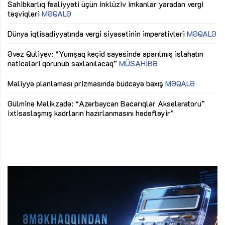
Sahibkarlıq fəaliyyəti üçün inklüziv imkanlar yaradan vergi
“D
təşviqləri
MƏQALƏ
fə
lıq
Dünya iqtisadiyyatında vergi siyasətinin imperativləri
MƏQALƏ
Ni
mü
Əvəz Quliyev: “Yumşaq keçid sayəsində aparılmış islahatın
nəticələri qorunub saxlanılacaq”
MÜSAHİBƏ
Ay
ya
M
Maliyyə planlaması prizmasında büdcəyə baxış
MƏQALƏ
Az
Gülminə Məlikzadə: “Azərbaycan Bacarıqlar Akseleratoru”
ke
ixtisaslaşmış kadrların hazırlanmasını hədəfləyir”
Ay
su