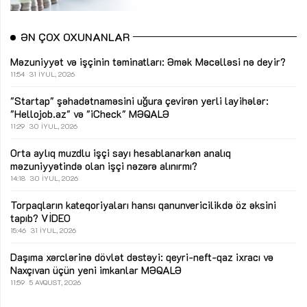
ƏN ÇOX OXUNANLAR
Məzuniyyət və işçinin təminatları: Əmək Məcəlləsi nə deyir?
11:54
31 İYUL, 2026
"Startap" şəhadətnaməsini uğura çevirən yerli layihələr:
"Hellojob.az" və "iCheck"
MƏQALƏ
11:29
30 İYUL, 2026
Orta aylıq muzdlu işçi sayı hesablanarkən analıq
məzuniyyətində olan işçi nəzərə alınırmı?
14:18
30 İYUL, 2026
Torpaqların kateqoriyaları hansı qanunvericilikdə öz əksini
tapıb?
VİDEO
15:46
31 İYUL, 2026
Daşıma xərclərinə dövlət dəstəyi: qeyri-neft-qaz ixracı və
Naxçıvan üçün yeni imkanlar
MƏQALƏ
11:59
5 AVQUST, 2026