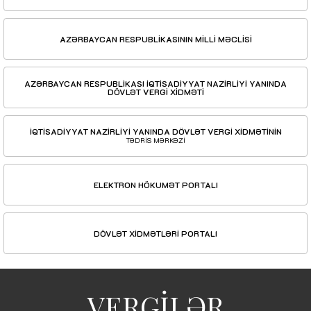
AZƏRBAYCAN RESPUBLİKASININ MİLLİ MƏCLİSİ
AZƏRBAYCAN RESPUBLİKASI İQTİSADİYYAT NAZİRLİYİ YANINDA
DÖVLƏT VERGİ XİDMƏTİ
İQTİSADİYYAT NAZİRLİYİ YANINDA DÖVLƏT VERGİ XİDMƏTİNİN
TƏDRİS MƏRKƏZİ
ELEKTRON HÖKUMƏT PORTALI
DÖVLƏT XİDMƏTLƏRİ PORTALI
VERGİLƏR