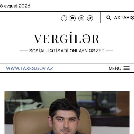
6 avqust 2026
AXTARIŞ
VERGİLƏR
SOSİAL-İQTİSADİ ONLAYN QƏZET
WWW.TAXES.GOV.AZ
MENU