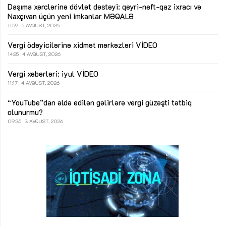
Daşıma xərclərinə dövlət dəstəyi: qeyri-neft-qaz ixracı və
Naxçıvan üçün yeni imkanlar
MƏQALƏ
11:59
5 AVQUST, 2026
Vergi ödəyicilərinə xidmət mərkəzləri
VİDEO
14:25
4 AVQUST, 2026
Vergi xəbərləri: iyul
VİDEO
11:17
4 AVQUST, 2026
“YouTube”dan əldə edilən gəlirlərə vergi güzəşti tətbiq
olunurmu?
09:35
3 AVQUST, 2026