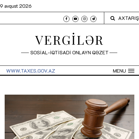
9 avqust 2026
AXTARIŞ
VERGİLƏR
SOSİAL-İQTİSADİ ONLAYN QƏZET
WWW.TAXES.GOV.AZ
MENU