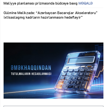
M
Maliyyə planlaması prizmasında büdcəyə baxış
MƏQALƏ
Az
Gülminə Məlikzadə: “Azərbaycan Bacarıqlar Akseleratoru”
ke
ixtisaslaşmış kadrların hazırlanmasını hədəfləyir”
Ay
su