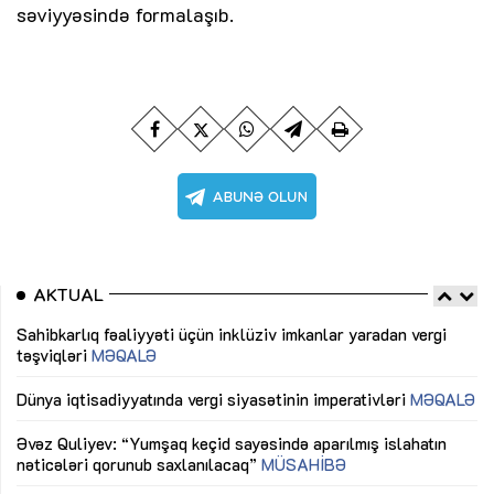
səviyyəsində formalaşıb.
AKTUAL
Sahibkarlıq fəaliyyəti üçün inklüziv imkanlar yaradan vergi
“D
təşviqləri
MƏQALƏ
fə
lıq
Dünya iqtisadiyyatında vergi siyasətinin imperativləri
MƏQALƏ
Ni
mü
Əvəz Quliyev: “Yumşaq keçid sayəsində aparılmış islahatın
nəticələri qorunub saxlanılacaq”
MÜSAHİBƏ
Ay
ya