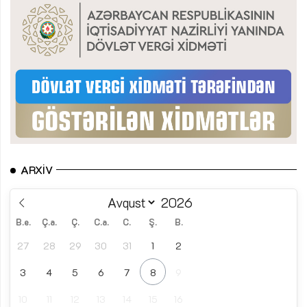
ARXIV
B.e.
Ç.a.
Ç.
C.a.
C.
Ş.
B.
27
28
29
30
31
1
2
3
4
5
6
7
8
9
10
11
12
13
14
15
16