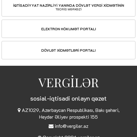
İQTİSADİYYAT NAZİRLİYİ YANINDA DÖVLƏT VERGİ XİDMƏTİNİN
TƏDRİS MƏRKƏZİ
ELEKTRON HÖKUMƏT PORTALI
DÖVLƏT XİDMƏTLƏRİ PORTALI
VERGİLƏR
sosial-iqtisadi onlayn qəzet
AZ1029, Azərbaycan Respublikası, Bakı şəhəri,
Heydər Əliyev prospekti 155
info@vergiler.az