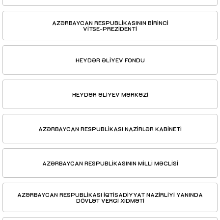
AZƏRBAYCAN RESPUBLİKASININ BİRİNCİ
VİTSE-PREZİDENTİ
HEYDƏR ƏLİYEV FONDU
HEYDƏR ƏLİYEV MƏRKƏZİ
AZƏRBAYCAN RESPUBLİKASI NAZİRLƏR KABİNETİ
AZƏRBAYCAN RESPUBLİKASININ MİLLİ MƏCLİSİ
AZƏRBAYCAN RESPUBLİKASI İQTİSADİYYAT NAZİRLİYİ YANINDA
DÖVLƏT VERGİ XİDMƏTİ