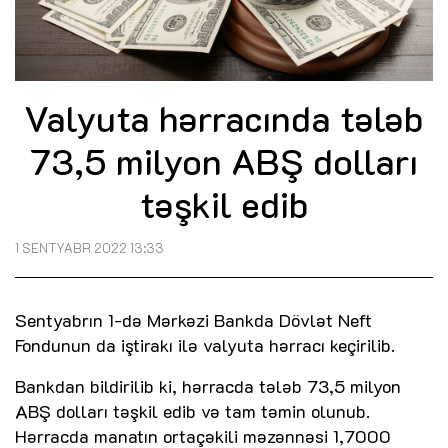
Valyuta hərracında tələb
73,5 milyon ABŞ dolları
təşkil edib
1 SENTYABR 2022 13:33
Sentyabrın 1-də Mərkəzi Bankda Dövlət Neft
Fondunun da iştirakı ilə valyuta hərracı keçirilib.
Bankdan bildirilib ki, hərracda tələb 73,5 milyon
ABŞ dolları təşkil edib və tam təmin olunub.
Hərracda manatın ortaçəkili məzənnəsi 1,7000