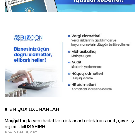
ƏN ÇOX OXUNANLAR
Məşğulluqda yeni hədəflər: risk əsaslı elektron audit, çevik iş
rejimi...
MÜSAHİBƏ
12:54
6 AVQUST, 2026