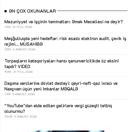
ƏN ÇOX OXUNANLAR
Məzuniyyət və işçinin təminatları: Əmək Məcəlləsi nə deyir?
11:54
31 İYUL, 2026
Məşğulluqda yeni hədəflər: risk əsaslı elektron audit, çevik iş
rejimi...
MÜSAHİBƏ
12:54
6 AVQUST, 2026
Torpaqların kateqoriyaları hansı qanunvericilikdə öz əksini
tapıb?
VİDEO
15:46
31 İYUL, 2026
Daşıma xərclərinə dövlət dəstəyi: qeyri-neft-qaz ixracı və
Naxçıvan üçün yeni imkanlar
MƏQALƏ
11:59
5 AVQUST, 2026
“YouTube”dan əldə edilən gəlirlərə vergi güzəşti tətbiq
olunurmu?
09:35
3 AVQUST, 2026