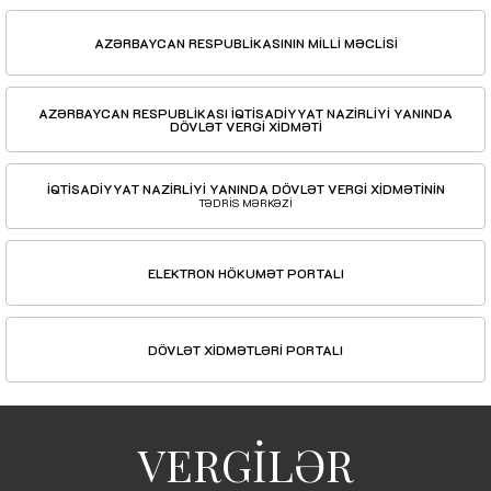
AZƏRBAYCAN RESPUBLİKASININ MİLLİ MƏCLİSİ
AZƏRBAYCAN RESPUBLİKASI İQTİSADİYYAT NAZİRLİYİ YANINDA
DÖVLƏT VERGİ XİDMƏTİ
İQTİSADİYYAT NAZİRLİYİ YANINDA DÖVLƏT VERGİ XİDMƏTİNİN
TƏDRİS MƏRKƏZİ
ELEKTRON HÖKUMƏT PORTALI
DÖVLƏT XİDMƏTLƏRİ PORTALI
VERGİLƏR