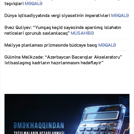
təşviqləri
MƏQALƏ
fə
lıq
Dünya iqtisadiyyatında vergi siyasətinin imperativləri
MƏQALƏ
Ni
mü
Əvəz Quliyev: “Yumşaq keçid sayəsində aparılmış islahatın
nəticələri qorunub saxlanılacaq”
MÜSAHİBƏ
Ay
ya
M
Maliyyə planlaması prizmasında büdcəyə baxış
MƏQALƏ
Az
Gülminə Məlikzadə: “Azərbaycan Bacarıqlar Akseleratoru”
ke
ixtisaslaşmış kadrların hazırlanmasını hədəfləyir”
Ay
su