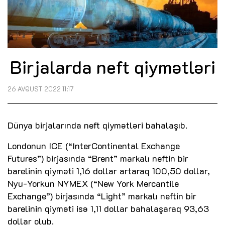
Birjalarda neft qiymətləri
26 AVQUST 2022 11:17
Dünya birjalarında neft qiymətləri bahalaşıb.
Londonun ICE (“InterContinental Exchange
Futures”) birjasında “Brent” markalı neftin bir
barelinin qiyməti 1,16 dollar artaraq 100,50 dollar,
Nyu-Yorkun NYMEX (“New York Mercantile
Exchange”) birjasında “Light” markalı neftin bir
barelinin qiyməti isə 1,11 dollar bahalaşaraq 93,63
dollar olub.