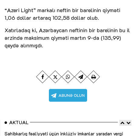
“Azeri Light” markalı neftin bir barelinin qiyməti
1,06 dollar artaraq 102,58 dollar olub.
Xatırladaq ki, Azərbaycan neftinin bir barelinin bu il
ərzində maksimum qiyməti martın 9-da (135,99)
qeydə alınmışdı.
AKTUAL
Sahibkarlıq fəaliyyəti üçün inklüziv imkanlar yaradan vergi
“D