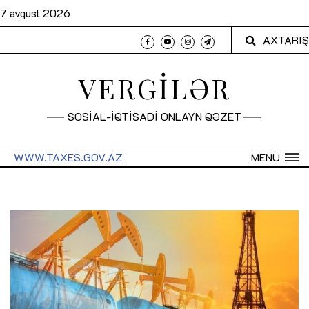
7 avqust 2026
AXTARIŞ
VERGİLƏR
SOSİAL-İQTİSADİ ONLAYN QƏZET
WWW.TAXES.GOV.AZ
MENU