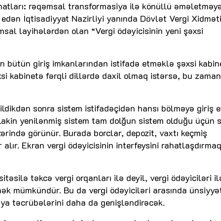
lahatları: rəqəmsal transformasiya ilə könüllü əməletməy
edən İqtisadiyyat Nazirliyi yanında Dövlət Vergi Xidmət
sal layihələrdən olan “Vergi ödəyicisinin yeni şəxsi
n bütün giriş imkanlarından istifadə etməklə şəxsi kabin
i kabinetə fərqli dillərdə daxil olmaq istərsə, bu zama
ildikdən sonra sistem istifadəçidən hansı bölməyə giriş 
. Lakin yenilənmiş sistem tam dolğun sistem olduğu üçün 
ərində görünür. Burada borclar, depozit, vaxtı keçmiş
alır. Ekran vergi ödəyicisinin interfeysini rahatlaşdırma
əsilə təkcə vergi orqanları ilə deyil, vergi ödəyiciləri i
ək mümkündür. Bu da vergi ödəyiciləri arasında ünsiyyət
ya təcrübələrini daha da genişləndirəcək.