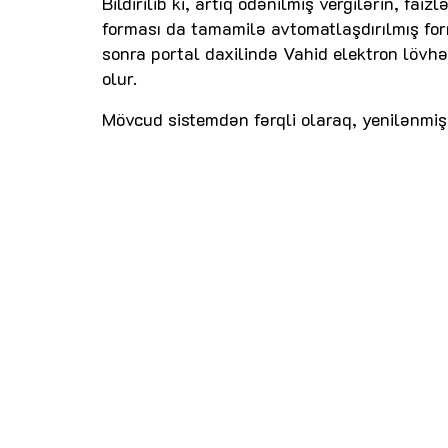
Bildirilib ki, artıq ödənilmiş vergilərin, fa
forması da tamamilə avtomatlaşdırılmış for
sonra portal daxilində Vahid elektron löv
olur.
Mövcud sistemdən fərqli olaraq, yenilənmiş 