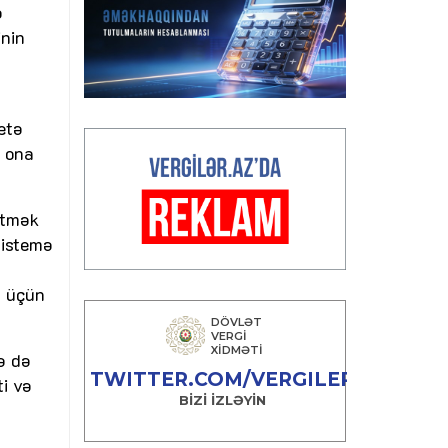
ə
inin
etə
n ona
etmək
sistemə
q üçün
lə də
i və