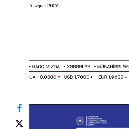
6 avqust 2026
HAQQIMIZDA
XƏBƏRLƏR
MÜSAHIBƏLƏR
EL
0,6486
UAH
0,0380
USD
1,7000
EUR
1,9633