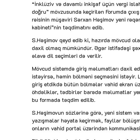
“İnklüziv və davamlı inkişaf üçün vergi is
doğru” mövzusunda keçirilən Forumda çıxış 
rəisinin müşaviri Sərxan Həşimov yeni rəqəm
kabineti”nin təqdimatını edib.
S.Həşimov qeyd edib ki, hazırda mövcud ola
daxil olmaq mümkündür. Əgər istifadəşi şəxs
əlavə dil seçimləri də verilir.
Mövcud sistemdə giriş məlumatları daxil ed
istəyirsə, həmin bölməni seçməsini istəyir
giriş etdikdə bütün bölmələr vahid ekran üz
öhdəliklər, tədbirlər barədə məlumatlar yer 
bu formada təqdim edilib.
S.Həşimovun sözlərinə görə, yeni sistem vasit
yazışmalar həyata keçirmək, fayllar bölüşm
onların vahid portal üzərindən kommunikasi