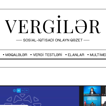
VERGİLƏR
SOSİAL-İQTİSADİ ONLAYN QƏZET
MƏQALƏLƏR
VERGI TESTLƏRI
ELANLAR
MULTIME
GBP
2,2882
RUB
2,1023
Sahibkarlıq fəaliyyəti üçün inklüziv
“Düzgün kommunikasiyanın
imkanlar yaradan vergi təşviqləri
real iş və sistemli fəaliyyə
MƏQALƏ
MÜSAHİBƏ