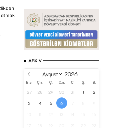
ldikdən
ə etmək
.
ARXIV
B.e.
Ç.a.
Ç.
C.a.
C.
Ş.
B.
27
28
29
30
31
1
2
3
4
5
6
7
8
9
10
11
12
13
14
15
16
17
18
19
20
21
22
23