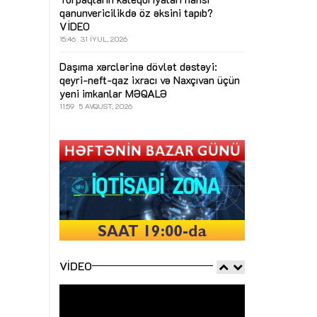
qanunvericilikdə öz əksini tapıb?
VİDEO
15:46
31 İYUL, 2026
Daşıma xərclərinə dövlət dəstəyi:
qeyri-neft-qaz ixracı və Naxçıvan üçün
yeni imkanlar
MƏQALƏ
11:59
5 AVQUST, 2026
VIDEO