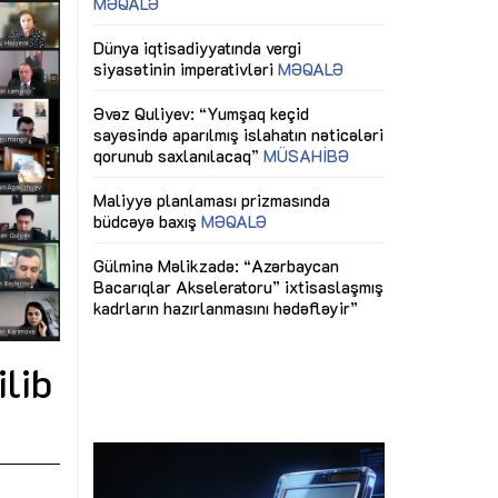
ericiliyinə
Dünya iqtisadiyyatında vergi
Nicat İmanov: "
ühitinin
siyasətinin imperativləri
MƏQALƏ
dəyişikliklər s
edir"
yaxşılaşdırılma
MÜSAHİBƏ
Əvəz Quliyev: “Yumşaq keçid
sayəsində aparılmış islahatın nəticələri
miz daha
qorunub saxlanılacaq”
MÜSAHİBƏ
Aytən Kərimov
, çevik və
inklüziv iş müh
dırmaqdır”
öyrənən komand
Maliyyə planlaması prizmasında
MÜSAHİBƏ
büdcəyə baxış
MƏQALƏ
tərəfdaşlığı
Azərbaycanda d
Gülminə Məlikzadə: “Azərbaycan
n ilk pilot
çərçivəsində hə
Bacarıqlar Akseleratoru” ixtisaslaşmış
layihə
VİDEO
kadrların hazırlanmasını hədəfləyir”
qaviləsi”
Aydın Hüseynov
renliyini
Azərbaycanın iq
andır”
təmin edən əsa
ilib
MÜSAHİBƏ