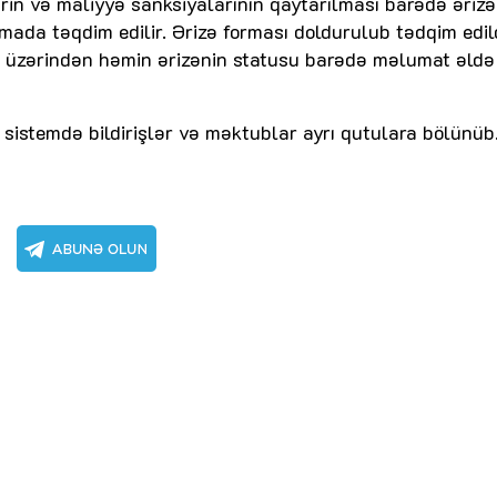
izlərin və maliyyə sanksiyalarının qaytarılması barədə ərizə
mada təqdim edilir. Ərizə forması doldurulub tədqim edi
hə üzərindən həmin ərizənin statusu barədə məlumat əld
sistemdə bildirişlər və məktublar ayrı qutulara bölünüb