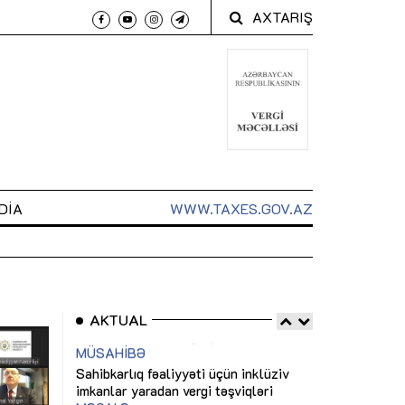
AXTARIŞ
DIA
WWW.TAXES.GOV.AZ
AKTUAL
 arxasında
Sahibkarlıq fəaliyyəti üçün inklüziv
“Düzgün kommun
t dayanır”
imkanlar yaradan vergi təşviqləri
real iş və siste
MƏQALƏ
MÜSAHİBƏ