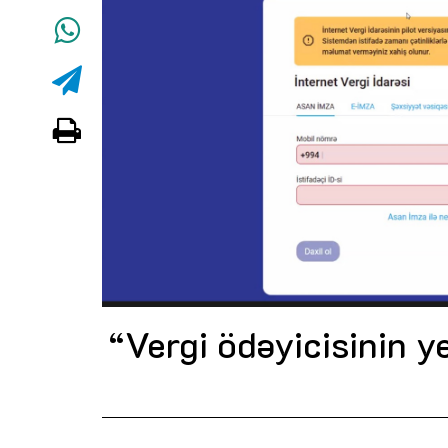
“Vergi ödəyicisinin y