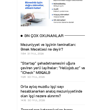
ƏN ÇOX OXUNANLAR
Məzuniyyət və işçinin təminatları:
Əmək Məcəlləsi nə deyir?
11:54
31 İYUL, 2026
"Startap" şəhadətnaməsini uğura
çevirən yerli layihələr: "Hellojob.az" və
"iCheck"
MƏQALƏ
11:29
30 İYUL, 2026
Orta aylıq muzdlu işçi sayı
hesablanarkən analıq məzuniyyətində
olan işçi nəzərə alınırmı?
14:18
30 İYUL, 2026
Torpaqların kateqoriyaları hansı