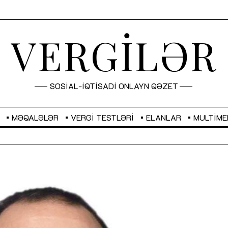
VERGİLƏR
SOSİAL-İQTİSADİ ONLAYN QƏZET
MƏQALƏLƏR
VERGI TESTLƏRI
ELANLAR
MULTIME
GBP
2,2873
RUB
2,0816
Sahibkarlıq fəaliyyəti üçün inklüziv
“Düzgün kommunikasiyanın
imkanlar yaradan vergi təşviqləri
real iş və sistemli fəaliyyə
MƏQALƏ
MÜSAHİBƏ