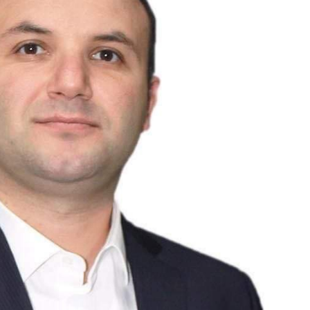
Dünya iqtisadiyyatında vergi
Nicat İmanov: "Vergi qanunv
siyasətinin imperativləri
MƏQALƏ
dəyişikliklər sahibkarlıq m
yaxşılaşdırılmasına xidmət 
MÜSAHİBƏ
Əvəz Quliyev: “Yumşaq keçid
sayəsində aparılmış islahatın nəticələri
qorunub saxlanılacaq”
MÜSAHİBƏ
Aytən Kərimova: “Məqsədi
inklüziv iş mühiti yaratmaq
öyrənən komanda formalaş
Maliyyə planlaması prizmasında
MÜSAHİBƏ
büdcəyə baxış
MƏQALƏ
Azərbaycanda dövlət-özəl 
Gülminə Məlikzadə: “Azərbaycan
çərçivəsində həyata keçirilə
Bacarıqlar Akseleratoru” ixtisaslaşmış
layihə
VİDEO
kadrların hazırlanmasını hədəfləyir”
Aydın Hüseynov: “Əsrin mü
Azərbaycanın iqtisadi suve
təmin edən əsas dayaqlard
MÜSAHİBƏ