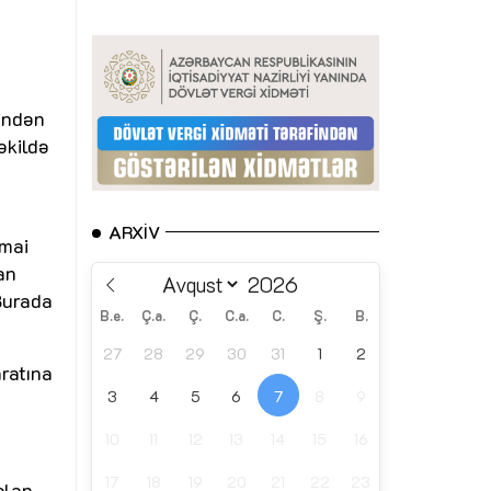
findən
əkildə
ARXIV
imai
an
 Burada
B.e.
Ç.a.
Ç.
C.a.
C.
Ş.
B.
27
28
29
30
31
1
2
ratına
3
4
5
6
7
8
9
10
11
12
13
14
15
16
17
18
19
20
21
22
23
olan