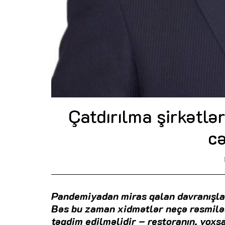
Çatdırılma şirkətlər
c
Pandemiyadan miras qalan davranışlard
Bəs bu zaman xidmətlər neçə rəsmiləş
təqdim edilməlidir – restoranın, yoxs