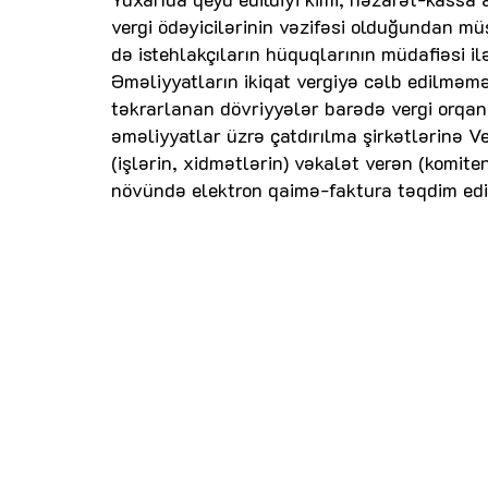
vergi ödəyicilərinin vəzifəsi olduğundan mü
də istehlakçıların hüquqlarının müdafiəsi il
Əməliyyatların ikiqat vergiyə cəlb edilməmə
təkrarlanan dövriyyələr barədə vergi orqan
əməliyyatlar üzrə çatdırılma şirkətlərinə V
(işlərin, xidmətlərin) vəkalət verən (komi
növündə elektron qaimə-faktura təqdim edi