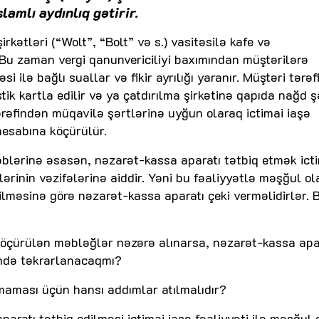
amlı aydınlıq gətirir.
irkətləri (“Wolt”, “Bolt” və s.) vasitəsilə kafe və
. Bu zaman vergi qanunvericiliyi baxımından müştərilərə
 ilə bağlı suallar və fikir ayrılığı yaranır. Müştəri tərə
ik kartla edilir və ya çatdırılma şirkətinə qapıda nağd ş
 tərəfindən müqavilə şərtlərinə uyğun olaraq ictimai iaşə
 hesabına köçürülür.
əblərinə əsasən, nəzarət-kassa aparatı tətbiq etmək ict
ilərinin vəzifələrinə aiddir. Yəni bu fəaliyyətlə məşğul ol
dilməsinə görə nəzarət-kassa aparatı çeki verməlidirlər.
ə köçürülən məbləğlər nəzərə alınarsa, nəzarət-kassa apa
ində təkrarlanacaqmı?
maması üçün hansı addımlar atılmalıdır?
paratı tətbiq edilməsi ictimai iaşə fəaliyyəti ilə məşğul 