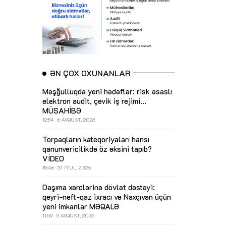
ƏN ÇOX OXUNANLAR
Məşğulluqda yeni hədəflər: risk əsaslı
elektron audit, çevik iş rejimi...
MÜSAHİBƏ
12:54
6 AVQUST, 2026
Torpaqların kateqoriyaları hansı
qanunvericilikdə öz əksini tapıb?
VİDEO
15:46
31 İYUL, 2026
Daşıma xərclərinə dövlət dəstəyi:
qeyri-neft-qaz ixracı və Naxçıvan üçün
yeni imkanlar
MƏQALƏ
11:59
5 AVQUST, 2026