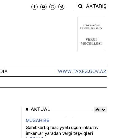
AXTARIŞ
DIA
WWW.TAXES.GOV.AZ
AKTUAL
 arxasında
Sahibkarlıq fəaliyyəti üçün inklüziv
“Düzgün kommun
t dayanır”
imkanlar yaradan vergi təşviqləri
real iş və siste
MƏQALƏ
MÜSAHİBƏ