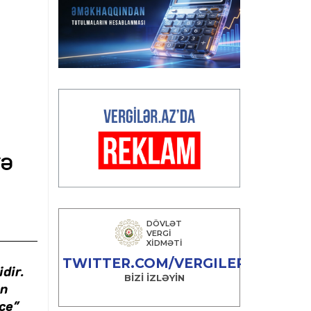
yə
dir.
an
nce"