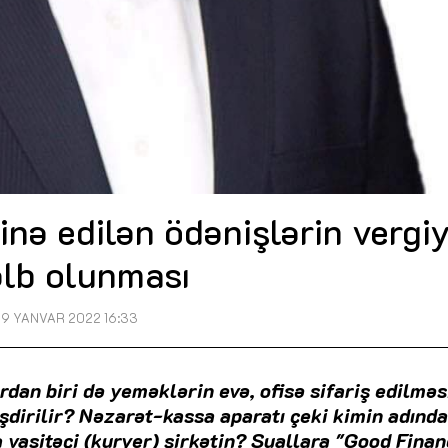
inə edilən ödənişlərin vergi
əlb olunması
19 YANVAR 2022 16:33
an biri də yeməklərin evə, ofisə sifariş edilməsi
dirilir? Nəzarət-kassa aparatı çeki kimin adınd
a vasitəçi (kuryer) şirkətin? Suallara "Good Fina