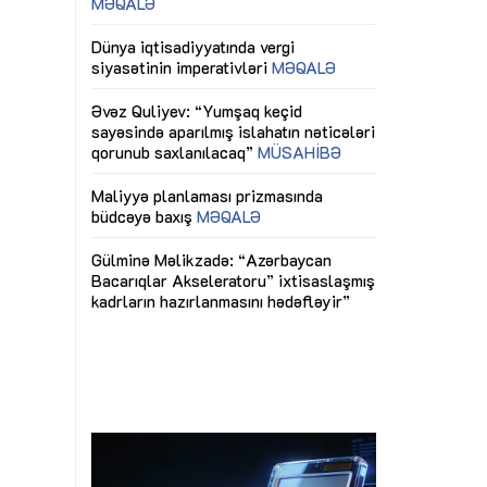
ericiliyinə
Dünya iqtisadiyyatında vergi
Nicat İmanov: "
ühitinin
siyasətinin imperativləri
MƏQALƏ
dəyişikliklər s
edir"
yaxşılaşdırılma
MÜSAHİBƏ
Əvəz Quliyev: “Yumşaq keçid
sayəsində aparılmış islahatın nəticələri
miz daha
qorunub saxlanılacaq”
MÜSAHİBƏ
Aytən Kərimov
, çevik və
inklüziv iş müh
dırmaqdır”
öyrənən komand
Maliyyə planlaması prizmasında
MÜSAHİBƏ
büdcəyə baxış
MƏQALƏ
tərəfdaşlığı
Azərbaycanda d
Gülminə Məlikzadə: “Azərbaycan
n ilk pilot
çərçivəsində hə
Bacarıqlar Akseleratoru” ixtisaslaşmış
layihə
VİDEO
kadrların hazırlanmasını hədəfləyir”
qaviləsi”
Aydın Hüseynov
renliyini
Azərbaycanın iq
andır”
təmin edən əsa
MÜSAHİBƏ