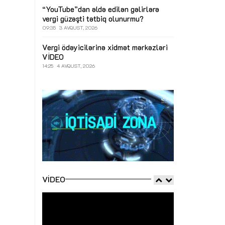
“YouTube”dan əldə edilən gəlirlərə
vergi güzəşti tətbiq olunurmu?
09:35
3 AVQUST, 2026
Vergi ödəyicilərinə xidmət mərkəzləri
VİDEO
14:25
4 AVQUST, 2026
VIDEO