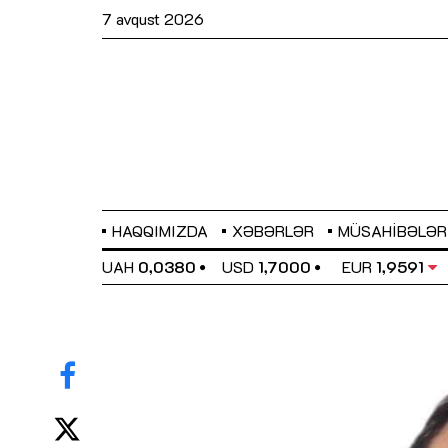
7 avqust 2026
HAQQIMIZDA
XƏBƏRLƏR
MÜSAHIBƏLƏR
EL
0,6489
UAH
0,0380
USD
1,7000
EUR
1,9591