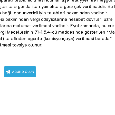
ştərilərə göndərilən yeməklərə görə çek verilməlidir. Bu
ə bağlı qanunvericiliyin tələbləri baxımından vacibdir.
si baxımından vergi ödəyicilərinə hesabat dövrləri üzrə
larına məlumat verilməsi vacibdir. Eyni zamanda, bu cür
ergi Məcəlləsinin 71-1.5.4-cü maddəsində göstərilən “Ma
tent) tərəfindən agentə (komisyonçuya) verilməsi barədə”
lməsi tövsiyə olunur.