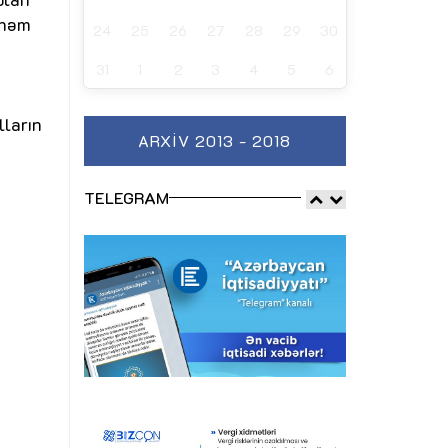
 həm
24
25
26
27
28
29
30
31
1
2
3
4
5
6
lların
ARXIV 2013 - 2018
TELEGRAM