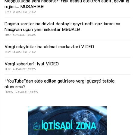
Məşğulluqda yeni hədəflər: risk əsaslı elektron audit, çevik iş
rejimi...
MÜSAHİBƏ
12:54
6 AVQUST, 2026
Daşıma xərclərinə dövlət dəstəyi: qeyri-neft-qaz ixracı və
Naxçıvan üçün yeni imkanlar
MƏQALƏ
11:59
5 AVQUST, 2026
Vergi ödəyicilərinə xidmət mərkəzləri
VİDEO
14:25
4 AVQUST, 2026
Vergi xəbərləri: iyul
VİDEO
11:17
4 AVQUST, 2026
“YouTube”dan əldə edilən gəlirlərə vergi güzəşti tətbiq
olunurmu?
09:35
3 AVQUST, 2026