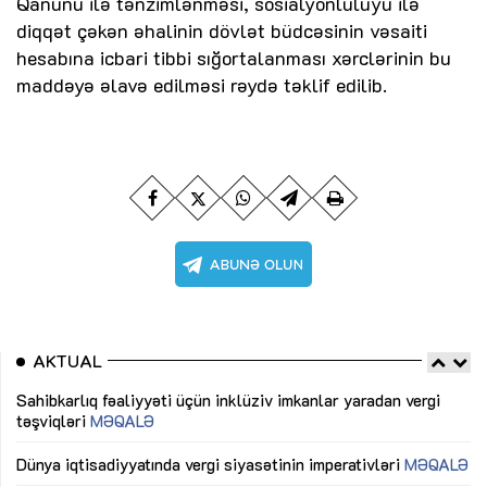
Qanunu ilə tənzimlənməsi, sosialyönlülüyü ilə
diqqət çəkən əhalinin dövlət büdcəsinin vəsaiti
hesabına icbari tibbi sığortalanması xərclərinin bu
maddəyə əlavə edilməsi rəydə təklif edilib.
AKTUAL
Sahibkarlıq fəaliyyəti üçün inklüziv imkanlar yaradan vergi
“D
təşviqləri
MƏQALƏ
fə
lıq
Dünya iqtisadiyyatında vergi siyasətinin imperativləri
MƏQALƏ
Ni
mü