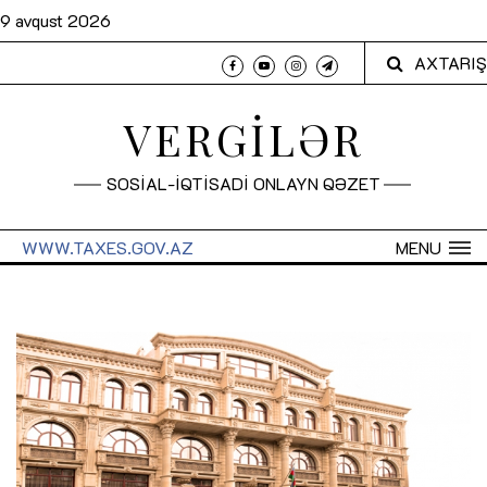
9 avqust 2026
AXTARIŞ
VERGİLƏR
SOSİAL-İQTİSADİ ONLAYN QƏZET
WWW.TAXES.GOV.AZ
MENU