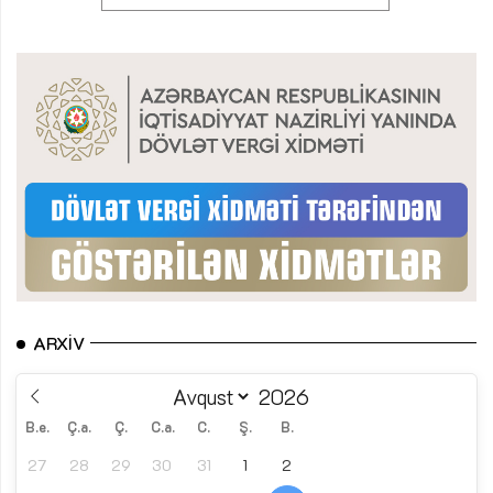
ARXIV
B.e.
Ç.a.
Ç.
C.a.
C.
Ş.
B.
27
28
29
30
31
1
2