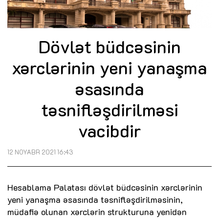
Dövlət büdcəsinin
xərclərinin yeni yanaşma
əsasında
təsnifləşdirilməsi
vacibdir
12 NOYABR 2021 16:43
Hesablama Palatası dövlət büdcəsinin xərclərinin
yeni yanaşma əsasında təsnifləşdirilməsinin,
müdafiə olunan xərclərin strukturuna yenidən