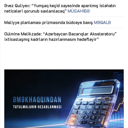
Əvəz Quliyev: “Yumşaq keçid sayəsində aparılmış islahatın
nəticələri qorunub saxlanılacaq”
MÜSAHİBƏ
Ay
ya
M
Maliyyə planlaması prizmasında büdcəyə baxış
MƏQALƏ
Az
Gülminə Məlikzadə: “Azərbaycan Bacarıqlar Akseleratoru”
ke
ixtisaslaşmış kadrların hazırlanmasını hədəfləyir”
Ay
su