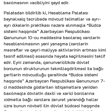
baxılmasının vacibliyini qeyd edir.
Palatadan bildirilib ki, Hesablama Palatası
beynəlxalq təcrübədə mövcud təlimatlar və ayrı-
ayrı ölkələrin praktikası nəzərə alınmaqla “Büdcə
sistemi haqqında” Azərbaycan Respublikası
Qanununun 10-cu maddəsinə baxılaraq xərclərin
hesablanılmasının yeni yanaşma (xərclərin
məsrəflər və qeyri-maliyyə aktivlərinin artması kimi
təsnif edilməsi) əsasında həyata keçirilməsini təklif
edir. Eyni zamanda, qanunvericilikdə dövlət
borcunun strukturunun təkmilləşdirilməsi ilə bağlı
şərtlərin mövcudluğu şəraitində “Büdcə sistemi
haqqında” Azərbaycan Respublikası Qanununun 7-
ci maddəsində göstərilən istiqamətlərə yenidən
baxılmaqla dövlətin daxili və xarici borclarına
xidmətlə bağlı xərclərə zərurət yarandığı hallar
üzrə bunun növbəti ilin dövlət büdcəsi haqqında