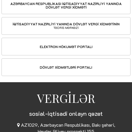
AZƏRBAYCAN RESPUBLİKASI İQTİSADİYYAT NAZİRLİYİ YANINDA
DÖVLƏT VERGİ XİDMƏTİ
İQTİSADİYYAT NAZİRLİYİ YANINDA DÖVLƏT VERGİ XİDMƏTİNİN
TƏDRİS MƏRKƏZİ
ELEKTRON HÖKUMƏT PORTALI
DÖVLƏT XİDMƏTLƏRİ PORTALI
VERGİLƏR
sosial-iqtisadi onlayn qəzet
AZ1029, Azərbaycan Respublikası, Bakı şəhəri,
Heydər Əliyev prospekti 155