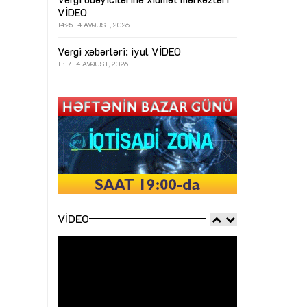
VİDEO
14:25
4 AVQUST, 2026
Vergi xəbərləri: iyul
VİDEO
11:17
4 AVQUST, 2026
VIDEO