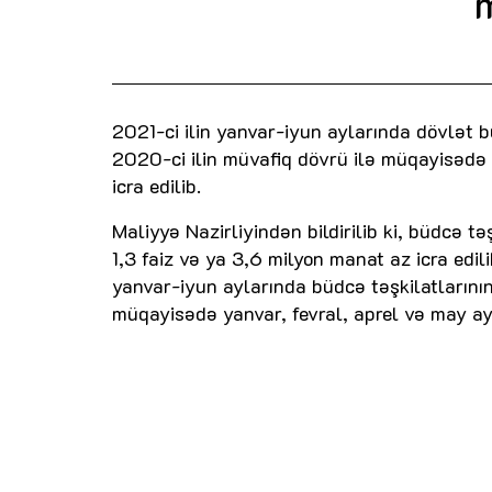
2021-ci ilin yanvar-iyun aylarında dövlət 
2020-ci ilin müvafiq dövrü ilə müqayisədə
icra edilib.
Maliyyə Nazirliyindən bildirilib ki, büdcə 
1,3 faiz və ya 3,6 milyon manat az icra edilib
yanvar-iyun aylarında büdcə təşkilatlarını
müqayisədə yanvar, fevral, aprel və may ayl