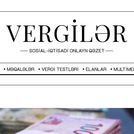
VERGİLƏR
SOSİAL-İQTİSADİ ONLAYN QƏZET
MƏQALƏLƏR
VERGI TESTLƏRI
ELANLAR
MULTIME
GBP
2,2873
RUB
2,0816
Sahibkarlıq fəaliyyəti üçün inklüziv
“Düzgün kommunikasiyanın
imkanlar yaradan vergi təşviqləri
real iş və sistemli fəaliyyə
MƏQALƏ
MÜSAHİBƏ