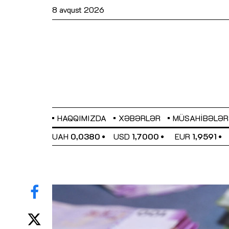
8 avqust 2026
HAQQIMIZDA
XƏBƏRLƏR
MÜSAHIBƏLƏR
EL
0,6489
UAH
0,0380
USD
1,7000
EUR
1,9591