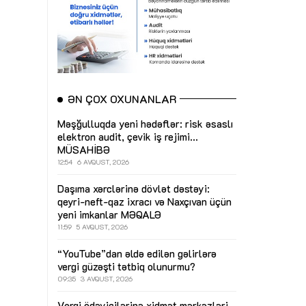
ƏN ÇOX OXUNANLAR
Məşğulluqda yeni hədəflər: risk əsaslı
elektron audit, çevik iş rejimi...
MÜSAHİBƏ
12:54
6 AVQUST, 2026
Daşıma xərclərinə dövlət dəstəyi:
qeyri-neft-qaz ixracı və Naxçıvan üçün
yeni imkanlar
MƏQALƏ
11:59
5 AVQUST, 2026
“YouTube”dan əldə edilən gəlirlərə
vergi güzəşti tətbiq olunurmu?
09:35
3 AVQUST, 2026
Vergi ödəyicilərinə xidmət mərkəzləri