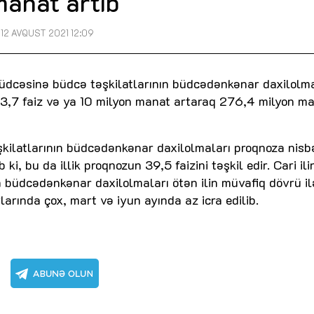
manat artıb
12 AVQUST 2021 12:09
büdcəsinə büdcə təşkilatlarının büdcədənkənar daxilolma
 3,7 faiz və ya 10 milyon manat artaraq 276,4 milyon m
təşkilatlarının büdcədənkənar daxilolmaları proqnoza nis
 ki, bu da illik proqnozun 39,5 faizini təşkil edir. Cari ili
n büdcədənkənar daxilolmaları ötən ilin müvafiq dövrü il
arında çox, mart və iyun ayında az icra edilib.