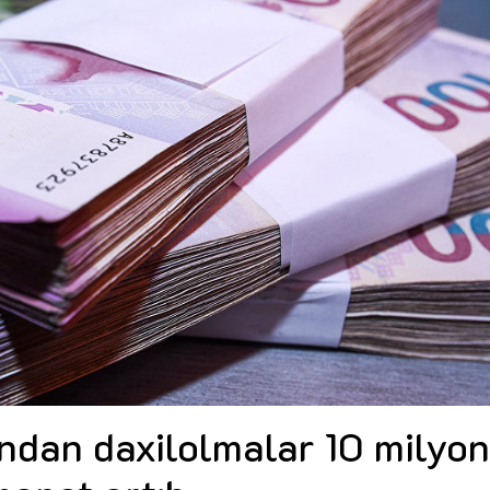
Dünya iqtisadiyyatında vergi
Nicat İmanov: "Vergi qanunv
siyasətinin imperativləri
MƏQALƏ
dəyişikliklər sahibkarlıq m
yaxşılaşdırılmasına xidmət 
MÜSAHİBƏ
Əvəz Quliyev: “Yumşaq keçid
sayəsində aparılmış islahatın nəticələri
qorunub saxlanılacaq”
MÜSAHİBƏ
Aytən Kərimova: “Məqsədi
inklüziv iş mühiti yaratmaq
öyrənən komanda formalaş
Maliyyə planlaması prizmasında
MÜSAHİBƏ
büdcəyə baxış
MƏQALƏ
Azərbaycanda dövlət-özəl 
Gülminə Məlikzadə: “Azərbaycan
çərçivəsində həyata keçirilə
Bacarıqlar Akseleratoru” ixtisaslaşmış
layihə
VİDEO
kadrların hazırlanmasını hədəfləyir”
Aydın Hüseynov: “Əsrin mü
Azərbaycanın iqtisadi suve
təmin edən əsas dayaqlard
MÜSAHİBƏ
ından daxilolmalar 10 milyo