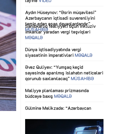
ericiliyinə
Dünya iqtisadiyyatında vergi
Nicat İmanov: "
ühitinin
siyasətinin imperativləri
MƏQALƏ
dəyişikliklər s
edir"
yaxşılaşdırılma
MÜSAHİBƏ
Əvəz Quliyev: “Yumşaq keçid
sayəsində aparılmış islahatın nəticələri
miz daha
qorunub saxlanılacaq”
MÜSAHİBƏ
Aytən Kərimov
, çevik və
inklüziv iş müh
dırmaqdır”
öyrənən komand
Maliyyə planlaması prizmasında
MÜSAHİBƏ
büdcəyə baxış
MƏQALƏ
tərəfdaşlığı
Azərbaycanda d
Gülminə Məlikzadə: “Azərbaycan
n ilk pilot
çərçivəsində hə
Bacarıqlar Akseleratoru” ixtisaslaşmış
layihə
VİDEO
kadrların hazırlanmasını hədəfləyir”
qaviləsi”
Aydın Hüseynov
renliyini
Azərbaycanın iq
andır”
təmin edən əsa
MÜSAHİBƏ
n