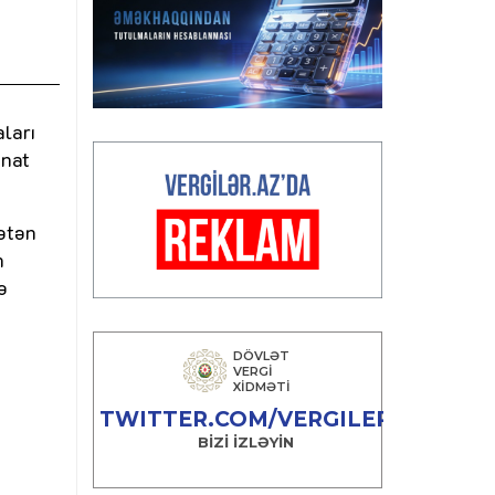
ları
anat
bətən
n
ə