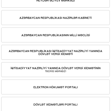
HEYDƏR ƏLİYEV MƏRKƏZİ
AZƏRBAYCAN RESPUBLİKASI NAZİRLƏR KABİNETİ
AZƏRBAYCAN RESPUBLİKASININ MİLLİ MƏCLİSİ
AZƏRBAYCAN RESPUBLİKASI İQTİSADİYYAT NAZİRLİYİ YANINDA
DÖVLƏT VERGİ XİDMƏTİ
İQTİSADİYYAT NAZİRLİYİ YANINDA DÖVLƏT VERGİ XİDMƏTİNİN
TƏDRİS MƏRKƏZİ
ELEKTRON HÖKUMƏT PORTALI
DÖVLƏT XİDMƏTLƏRİ PORTALI