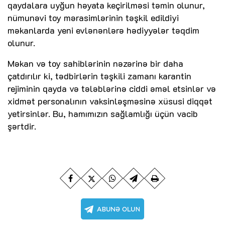
qaydalara uyğun həyata keçirilməsi təmin olunur,
nümunəvi toy mərasimlərinin təşkil edildiyi
məkanlarda yeni evlənənlərə hədiyyələr təqdim
olunur.
Məkan və toy sahiblərinin nəzərinə bir daha
çatdırılır ki, tədbirlərin təşkili zamanı karantin
rejiminin qayda və tələblərinə ciddi əməl etsinlər və
xidmət personalının vaksinləşməsinə xüsusi diqqət
yetirsinlər. Bu, hamımızın sağlamlığı üçün vacib
şərtdir.