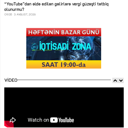
“YouTube”dan əldə edilən gəlirlərə vergi güzəşti tətbiq
olunurmu?
09:35
3 AVQUST, 2026
VIDEO