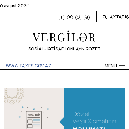
6 avqust 2026
AXTARIŞ
VERGİLƏR
SOSİAL-İQTİSADİ ONLAYN QƏZET
WWW.TAXES.GOV.AZ
MENU