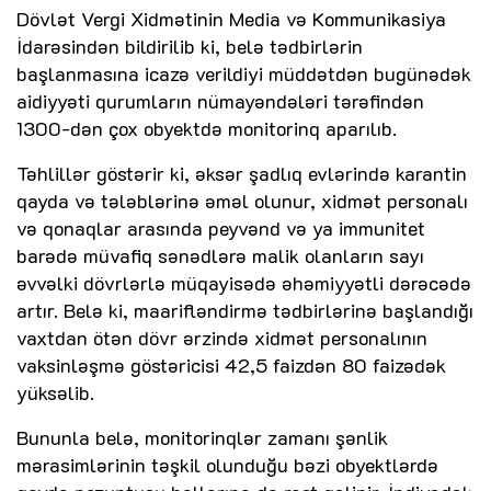
Dövlət Vergi Xidmətinin Media və Kommunikasiya
İdarəsindən bildirilib ki, belə tədbirlərin
başlanmasına icazə verildiyi müddətdən bugünədək
aidiyyəti qurumların nümayəndələri tərəfindən
1300-dən çox obyektdə monitorinq aparılıb.
Təhlillər göstərir ki, əksər şadlıq evlərində karantin
qayda və tələblərinə əməl olunur, xidmət personalı
və qonaqlar arasında peyvənd və ya immunitet
barədə müvafiq sənədlərə malik olanların sayı
əvvəlki dövrlərlə müqayisədə əhəmiyyətli dərəcədə
artır. Belə ki, maarifləndirmə tədbirlərinə başlandığı
vaxtdan ötən dövr ərzində xidmət personalının
vaksinləşmə göstəricisi 42,5 faizdən 80 faizədək
yüksəlib.
Bununla belə, monitorinqlər zamanı şənlik
mərasimlərinin təşkil olunduğu bəzi obyektlərdə