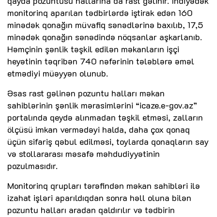
qayda pozuntusu hallarına da rast gəlinir. İndiyədək
monitorinq aparılan tədbirlərdə iştirak edən 160
minədək qonağın müvafiq sənədlərinə baxılıb, 17,5
minədək qonağın sənədində nöqsanlar aşkarlanıb.
Həmçinin şənlik təşkil edilən məkanların işçi
heyətinin təqribən 740 nəfərinin tələblərə əməl
etmədiyi müəyyən olunub.
Əsas rast gəlinən pozuntu halları məkan
sahiblərinin şənlik mərasimlərini “icaze.e-gov.az”
portalında qeydə alınmadan təşkil etməsi, zalların
ölçüsü imkan vermədəyi halda, daha çox qonaq
üçün sifariş qəbul edilməsi, toylarda qonaqların say
və stollararası məsafə məhdudiyyətinin
pozulmasıdır.
Monitorinq qrupları tərəfindən məkan sahibləri ilə
izahat işləri aparıldıqdan sonra həll oluna bilən
pozuntu halları aradan qaldırılır və tədbirin