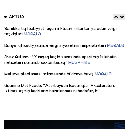
AKTUAL
Sahibkarlıq fəaliyyəti üçün inklüziv imkanlar yaradan vergi
“D
təşviqləri
MƏQALƏ
fə
lıq
Dünya iqtisadiyyatında vergi siyasətinin imperativləri
MƏQALƏ
Ni
mü
Əvəz Quliyev: “Yumşaq keçid sayəsində aparılmış islahatın
nəticələri qorunub saxlanılacaq”
MÜSAHİBƏ
Ay
ya
M
Maliyyə planlaması prizmasında büdcəyə baxış
MƏQALƏ
Az
Gülminə Məlikzadə: “Azərbaycan Bacarıqlar Akseleratoru”
ke
ixtisaslaşmış kadrların hazırlanmasını hədəfləyir”
Ay
su