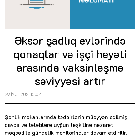
Əksər şadlıq evlərində
qonaqlar və işçi heyəti
arasında vaksinləşmə
səviyyəsi artır
29 İYUL 2021 15:02
Şənlik məkanlarında tədbirlərin müəyyən edilmiş
qayda və tələblərə uyğun təşkilinə nəzarət
məqsədilə gündəlik monitorinqlər davam etdirilir.