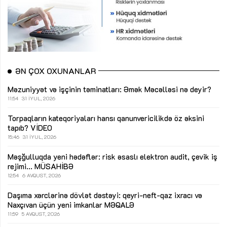
ƏN ÇOX OXUNANLAR
Məzuniyyət və işçinin təminatları: Əmək Məcəlləsi nə deyir?
11:54
31 İYUL, 2026
Torpaqların kateqoriyaları hansı qanunvericilikdə öz əksini
tapıb?
VİDEO
15:46
31 İYUL, 2026
Məşğulluqda yeni hədəflər: risk əsaslı elektron audit, çevik iş
rejimi...
MÜSAHİBƏ
12:54
6 AVQUST, 2026
Daşıma xərclərinə dövlət dəstəyi: qeyri-neft-qaz ixracı və
Naxçıvan üçün yeni imkanlar
MƏQALƏ
11:59
5 AVQUST, 2026