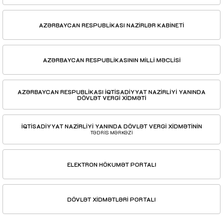
AZƏRBAYCAN RESPUBLİKASI NAZİRLƏR KABİNETİ
AZƏRBAYCAN RESPUBLİKASININ MİLLİ MƏCLİSİ
AZƏRBAYCAN RESPUBLİKASI İQTİSADİYYAT NAZİRLİYİ YANINDA
DÖVLƏT VERGİ XİDMƏTİ
İQTİSADİYYAT NAZİRLİYİ YANINDA DÖVLƏT VERGİ XİDMƏTİNİN
TƏDRİS MƏRKƏZİ
ELEKTRON HÖKUMƏT PORTALI
DÖVLƏT XİDMƏTLƏRİ PORTALI