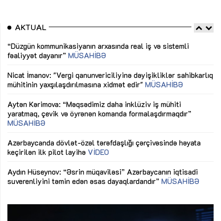
AKTUAL
“Düzgün kommunikasiyanın arxasında real iş və sistemli
Sa
fəaliyyət dayanır”
MÜSAHİBƏ
tə
LƏ
Nicat İmanov: "Vergi qanunvericiliyinə dəyişikliklər sahibkarlıq
Dü
mühitinin yaxşılaşdırılmasına xidmət edir"
MÜSAHİBƏ
Əv
Aytən Kərimova: “Məqsədimiz daha inklüziv iş mühiti
nə
yaratmaq, çevik və öyrənən komanda formalaşdırmaqdır”
MÜSAHİBƏ
Ma
Azərbaycanda dövlət-özəl tərəfdaşlığı çərçivəsində həyata
Gü
keçirilən ilk pilot layihə
VİDEO
ix
Aydın Hüseynov: “Əsrin müqaviləsi” Azərbaycanın iqtisadi
suverenliyini təmin edən əsas dayaqlardandır”
MÜSAHİBƏ