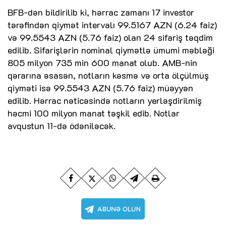
BFB-dən bildirilib ki, hərrac zamanı 17 investor
tərəfindən qiymət intervalı 99.5167 AZN (6.24 faiz)
və 99.5543 AZN (5.76 faiz) olan 24 sifariş təqdim
edilib. Sifarişlərin nominal qiymətlə ümumi məbləği
805 milyon 735 min 600 manat olub. AMB-nin
qərarına əsasən, notların kəsmə və orta ölçülmüş
qiyməti isə 99.5543 AZN (5.76 faiz) müəyyən
edilib. Hərrac nəticəsində notların yerləşdirilmiş
həcmi 100 milyon manat təşkil edib. Notlar
avqustun 11-də ödəniləcək.