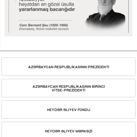
AZƏRBAYCAN RESPUBLİKASININ PREZİDENTİ
AZƏRBAYCAN RESPUBLİKASININ BİRİNCİ
VİTSE-PREZİDENTİ
HEYDƏR ƏLİYEV FONDU
HEYDƏR ƏLİYEV MƏRKƏZİ