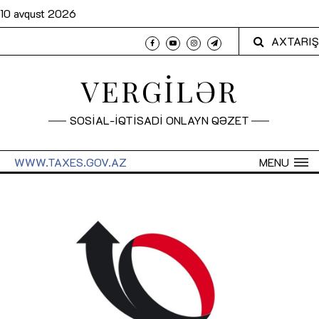
10 avqust 2026
AXTARIŞ
VERGİLƏR
SOSİAL-İQTİSADİ ONLAYN QƏZET
WWW.TAXES.GOV.AZ
MENU