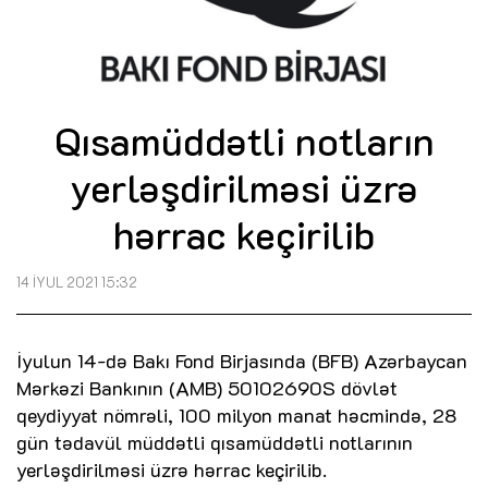
Qısamüddətli notların
yerləşdirilməsi üzrə
hərrac keçirilib
14 İYUL 2021 15:32
İyulun 14-də Bakı Fond Birjasında (BFB) Azərbaycan
Mərkəzi Bankının (AMB) 50102690S dövlət
qeydiyyat nömrəli, 100 milyon manat həcmində, 28
gün tədavül müddətli qısamüddətli notlarının
yerləşdirilməsi üzrə hərrac keçirilib.