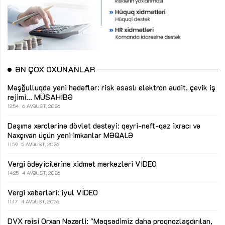
ƏN ÇOX OXUNANLAR
Məşğulluqda yeni hədəflər: risk əsaslı elektron audit, çevik iş
rejimi...
MÜSAHİBƏ
12:54
6 AVQUST, 2026
Daşıma xərclərinə dövlət dəstəyi: qeyri-neft-qaz ixracı və
Naxçıvan üçün yeni imkanlar
MƏQALƏ
11:59
5 AVQUST, 2026
Vergi ödəyicilərinə xidmət mərkəzləri
VİDEO
14:25
4 AVQUST, 2026
Vergi xəbərləri: iyul
VİDEO
11:17
4 AVQUST, 2026
DVX rəisi Orxan Nəzərli: "Məqsədimiz daha proqnozlaşdırılan,