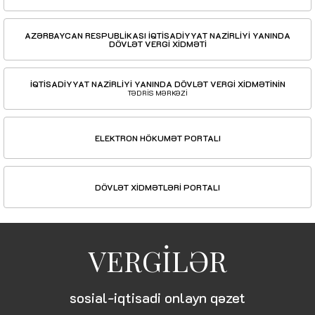
AZƏRBAYCAN RESPUBLİKASI İQTİSADİYYAT NAZİRLİYİ YANINDA
DÖVLƏT VERGİ XİDMƏTİ
İQTİSADİYYAT NAZİRLİYİ YANINDA DÖVLƏT VERGİ XİDMƏTİNİN
TƏDRİS MƏRKƏZİ
ELEKTRON HÖKUMƏT PORTALI
DÖVLƏT XİDMƏTLƏRİ PORTALI
VERGİLƏR
sosial-iqtisadi onlayn qəzet