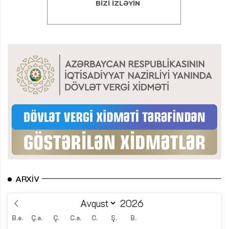
ARXIV
B.e.
Ç.a.
Ç.
C.a.
C.
Ş.
B.