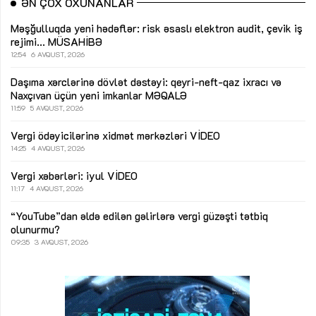
ƏN ÇOX OXUNANLAR
Məşğulluqda yeni hədəflər: risk əsaslı elektron audit, çevik iş
rejimi...
MÜSAHİBƏ
12:54
6 AVQUST, 2026
Daşıma xərclərinə dövlət dəstəyi: qeyri-neft-qaz ixracı və
Naxçıvan üçün yeni imkanlar
MƏQALƏ
11:59
5 AVQUST, 2026
Vergi ödəyicilərinə xidmət mərkəzləri
VİDEO
14:25
4 AVQUST, 2026
Vergi xəbərləri: iyul
VİDEO
11:17
4 AVQUST, 2026
“YouTube”dan əldə edilən gəlirlərə vergi güzəşti tətbiq
olunurmu?
09:35
3 AVQUST, 2026