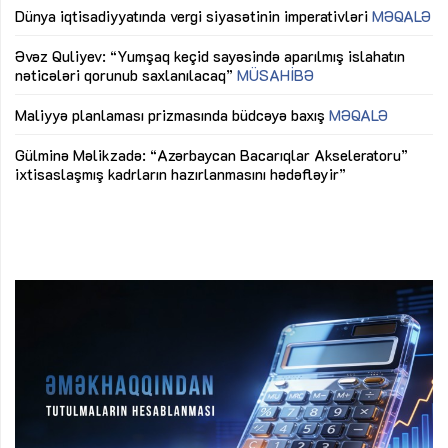
lıq
Dünya iqtisadiyyatında vergi siyasətinin imperativləri
MƏQALƏ
Ni
mü
Əvəz Quliyev: “Yumşaq keçid sayəsində aparılmış islahatın
nəticələri qorunub saxlanılacaq”
MÜSAHİBƏ
Ay
ya
M
Maliyyə planlaması prizmasında büdcəyə baxış
MƏQALƏ
Az
Gülminə Məlikzadə: “Azərbaycan Bacarıqlar Akseleratoru”
ke
ixtisaslaşmış kadrların hazırlanmasını hədəfləyir”
Ay
su