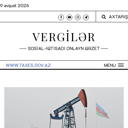
9 avqust 2026
AXTARIŞ
VERGİLƏR
SOSİAL-İQTİSADİ ONLAYN QƏZET
WWW.TAXES.GOV.AZ
MENU