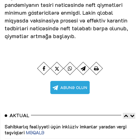
pandemiyanın təsiri nəticəsində neft qiymətləri
minimum göstəricilərə enmişdi. Lakin qlobal
miqyasda vaksinasiya prosesi və effektiv karantin
tədbirləri nəticəsində neft tələbatı bərpa olunub,
qiymətlər artmağa başlayıb.
AKTUAL
Sahibkarlıq fəaliyyəti üçün inklüziv imkanlar yaradan vergi
“D
təşviqləri
MƏQALƏ
fə