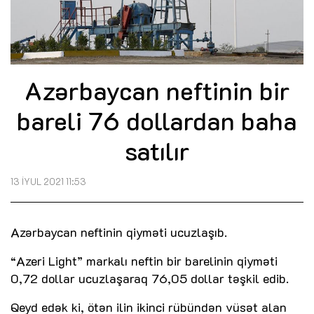
Azərbaycan neftinin bir
bareli 76 dollardan baha
satılır
13 İYUL 2021 11:53
Azərbaycan neftinin qiyməti ucuzlaşıb.
“Azeri Light” markalı neftin bir barelinin qiyməti
0,72 dollar ucuzlaşaraq 76,05 dollar təşkil edib.
Qeyd edək ki, ötən ilin ikinci rübündən vüsət alan