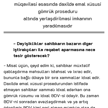
müqaviləsi əsasında daxildə emal xüsusi
gömrük proseduru
altında yerləşdirilməsi imkanının
yaradılmasıdır
- Dəyişikliklər sahibkarın bazarın digər
iştirakçıları ilə rəqabət aparmasına necə
təsir göstərəcək?
- Misal üçün, qeyd edim ki, sahibkar müxtəlif
qablaşdırma məhsulları istehsal və ixrac edir,
bununla bağlı ölkəyə bir sıra xammallar idxal edir.
Daxildə emal xüsusi prosedurundan istifadə
etməyən sahibkar xammalı idxal edərkən ona
gömrük rüsumu və idxal ƏDV-si ödəyir. Bu zaman
ƏDV-ni sonradan əvəzləşdirmək və ya artıq
ödənilmiş ƏDV kimi geri almaq mümkün olsa da,