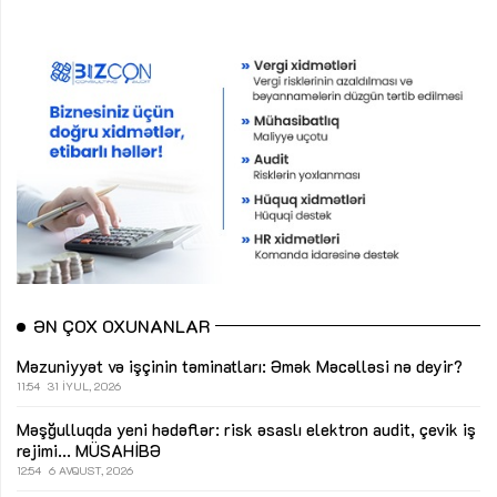
ƏN ÇOX OXUNANLAR
Məzuniyyət və işçinin təminatları: Əmək Məcəlləsi nə deyir?
11:54
31 İYUL, 2026
Məşğulluqda yeni hədəflər: risk əsaslı elektron audit, çevik iş
rejimi...
MÜSAHİBƏ
12:54
6 AVQUST, 2026