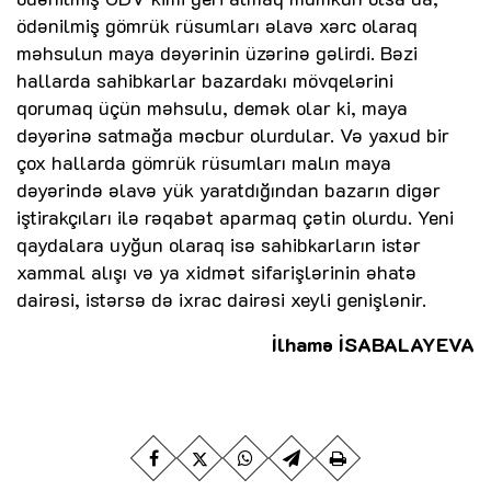
ödənilmiş gömrük rüsumları əlavə xərc olaraq
məhsulun maya dəyərinin üzərinə gəlirdi. Bəzi
hallarda sahibkarlar bazardakı mövqelərini
qorumaq üçün məhsulu, demək olar ki, maya
dəyərinə satmağa məcbur olurdular. Və yaxud bir
çox hallarda gömrük rüsumları malın maya
dəyərində əlavə yük yaratdığından bazarın digər
iştirakçıları ilə rəqabət aparmaq çətin olurdu. Yeni
qaydalara uyğun olaraq isə sahibkarların istər
xammal alışı və ya xidmət sifarişlərinin əhatə
dairəsi, istərsə də ixrac dairəsi xeyli genişlənir.
İlhamə İSABALAYEVA