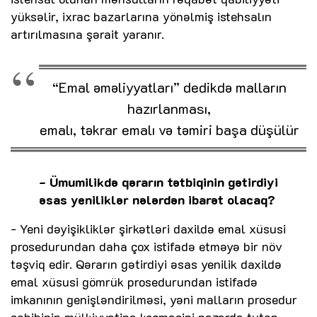
yüksəlir, ixrac bazarlarına yönəlmiş istehsalın
artırılmasına şərait yaranır.
“Emal əməliyyatları” dedikdə malların
hazırlanması,
emalı, təkrar emalı və təmiri başa düşülür
- Ümumilikdə qərarın tətbiqinin gətirdiyi
əsas yeniliklər nələrdən ibarət olacaq?
- Yeni dəyişikliklər şirkətləri daxildə emal xüsusi
prosedurundan daha çox istifadə etməyə bir növ
təşviq edir. Qərarın gətirdiyi əsas yenilik daxildə
emal xüsusi gömrük prosedurundan istifadə
imkanının genişləndirilməsi, yəni malların prosedur