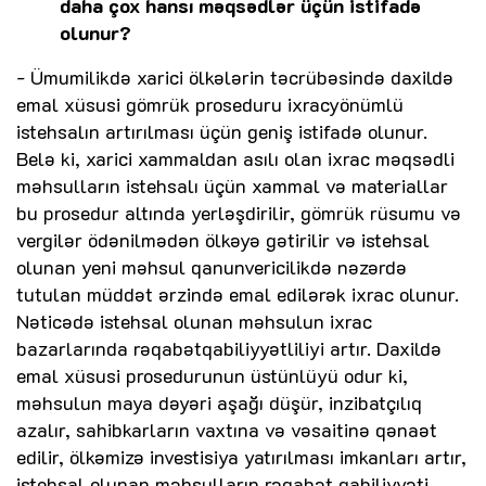
daha çox hansı məqsədlər üçün istifadə
olunur?
- Ümumilikdə xarici ölkələrin təcrübəsində daxildə
emal xüsusi gömrük proseduru ixracyönümlü
istehsalın artırılması üçün geniş istifadə olunur.
Belə ki, xarici xammaldan asılı olan ixrac məqsədli
məhsulların istehsalı üçün xammal və materiallar
bu prosedur altında yerləşdirilir, gömrük rüsumu və
vergilər ödənilmədən ölkəyə gətirilir və istehsal
olunan yeni məhsul qanunvericilikdə nəzərdə
tutulan müddət ərzində emal edilərək ixrac olunur.
Nəticədə istehsal olunan məhsulun ixrac
bazarlarında rəqabətqabiliyyətliliyi artır. Daxildə
emal xüsusi prosedurunun üstünlüyü odur ki,
məhsulun maya dəyəri aşağı düşür, inzibatçılıq
azalır, sahibkarların vaxtına və vəsaitinə qənaət
edilir, ölkəmizə investisiya yatırılması imkanları artır,
istehsal olunan məhsulların rəqabət qabiliyyəti