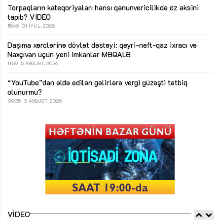
Torpaqların kateqoriyaları hansı qanunvericilikdə öz əksini
tapıb?
VİDEO
15:46
31 İYUL, 2026
Daşıma xərclərinə dövlət dəstəyi: qeyri-neft-qaz ixracı və
Naxçıvan üçün yeni imkanlar
MƏQALƏ
11:59
5 AVQUST, 2026
“YouTube”dan əldə edilən gəlirlərə vergi güzəşti tətbiq
olunurmu?
09:35
3 AVQUST, 2026
VIDEO