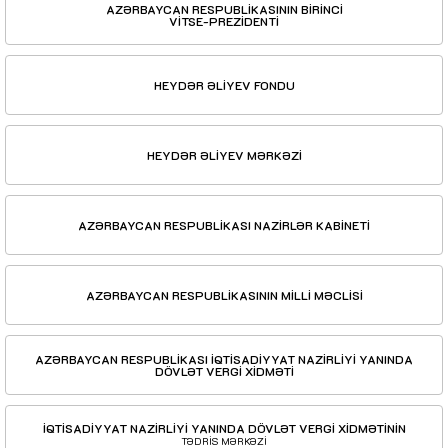
AZƏRBAYCAN RESPUBLİKASININ BİRİNCİ
VİTSE-PREZİDENTİ
HEYDƏR ƏLİYEV FONDU
HEYDƏR ƏLİYEV MƏRKƏZİ
AZƏRBAYCAN RESPUBLİKASI NAZİRLƏR KABİNETİ
AZƏRBAYCAN RESPUBLİKASININ MİLLİ MƏCLİSİ
AZƏRBAYCAN RESPUBLİKASI İQTİSADİYYAT NAZİRLİYİ YANINDA
DÖVLƏT VERGİ XİDMƏTİ
İQTİSADİYYAT NAZİRLİYİ YANINDA DÖVLƏT VERGİ XİDMƏTİNİN
TƏDRİS MƏRKƏZİ