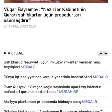
Vüqar Bayramov: “Nazirlər Kabinetinin
Qərarı sahibkarlar üçün prosedurları
asanlaşdırır”
27 APREL 2023 12:21
AKTUAL
Sahibkarlıq fəaliyyəti üçün inklüziv imkanlar yaradan vergi
“D
təşviqləri
MƏQALƏ
fə
lıq
Dünya iqtisadiyyatında vergi siyasətinin imperativləri
MƏQALƏ
Ni
mü
Əvəz Quliyev: “Yumşaq keçid sayəsində aparılmış islahatın
nəticələri qorunub saxlanılacaq”
MÜSAHİBƏ
Ay
ya
M
Maliyyə planlaması prizmasında büdcəyə baxış
MƏQALƏ
Az
Gülminə Məlikzadə: “Azərbaycan Bacarıqlar Akseleratoru”