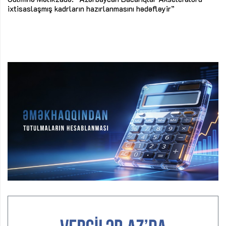
ke
ixtisaslaşmış kadrların hazırlanmasını hədəfləyir”
Ay
su