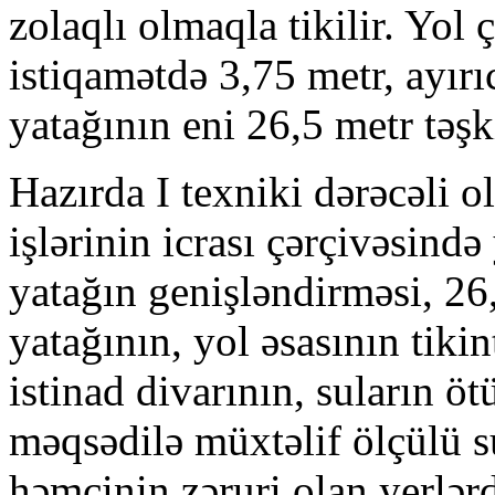
zolaqlı olmaqla tikilir. Yol ç
istiqamətdə 3,75 metr, ayırı
yatağının eni 26,5 metr təşki
Hazırda I texniki dərəcəli 
işlərinin icrası çərçivəsində
yatağın genişləndirməsi, 26
yatağının, yol əsasının tiki
istinad divarının, suların ö
məqsədilə müxtəlif ölçülü su
həmçinin zəruri olan yerlə