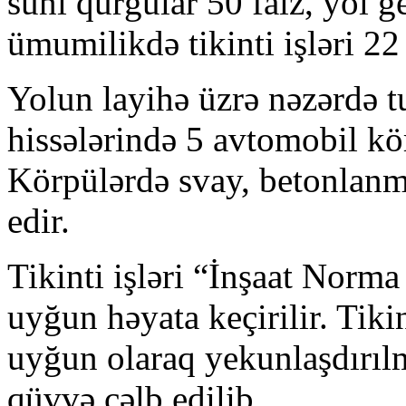
süni qurğular 50 faiz, yol g
ümumilikdə tikinti işləri 22
Yolun layihə üzrə nəzərdə t
hissələrində 5 avtomobil kör
Körpülərdə svay, betonlanm
edir.
Tikinti işləri “İnşaat Norma
uyğun həyata keçirilir. Tiki
uyğun olaraq yekunlaşdırılm
qüvvə cəlb edilib.