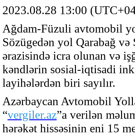
2023.08.28 13:00 (UTC+04
Ağdam-Füzuli avtomobil yol
Sözügedən yol Qarabağ və Ş
ərazisində icra olunan və i
kəndlərin sosial-iqtisadi i
layihələrdən biri sayılır.
Azərbaycan Avtomobil Yolla
“
vergiler.az
”a verilən məlu
hərəkət hissəsinin eni 15 me