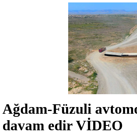
Ağdam-Füzuli avtomob
davam edir
VİDEO