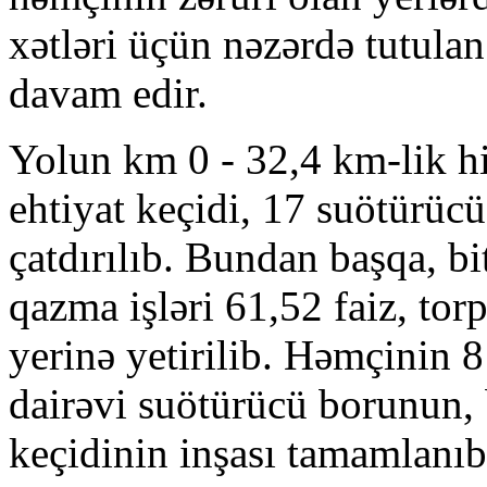
xətləri üçün nəzərdə tutulan
davam edir.
Yolun km 0 - 32,4 km-lik hi
ehtiyat keçidi, 17 suötürücü 
çatdırılıb. Bundan başqa, bi
qazma işləri 61,52 faiz, torp
yerinə yetirilib. Həmçinin 
dairəvi suötürücü borunun, 
keçidinin inşası tamamlanı