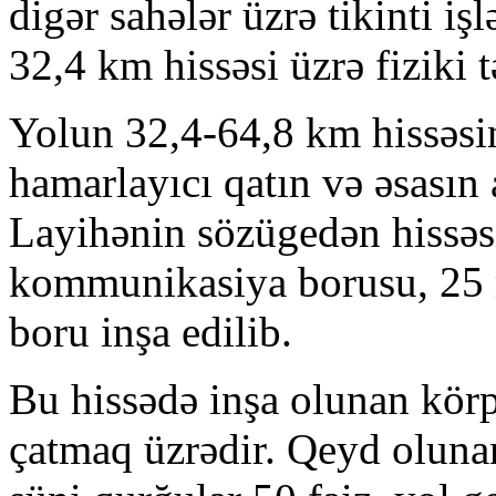
digər sahələr üzrə tikinti iş
32,4 km hissəsi üzrə fiziki t
Yolun 32,4-64,8 km hissəsind
hamarlayıcı qatın və əsasın al
Layihənin sözügedən hissəs
kommunikasiya borusu, 25 m
boru inşa edilib.
Bu hissədə inşa olunan körp
çatmaq üzrədir. Qeyd olunan 