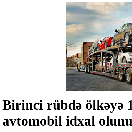
Birinci rübdə ölkəyə 
avtomobil idxal olun