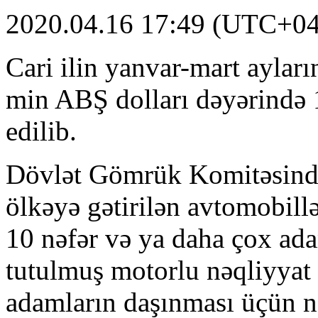
2020.04.16 17:49 (UTC+04
Cari ilin yanvar-mart ayla
min ABŞ dolları dəyərində 
edilib.
Dövlət Gömrük Komitəsində
ölkəyə gətirilən avtomobill
10 nəfər və ya daha çox ad
tutulmuş motorlu nəqliyyat 
adamların daşınması üçün n