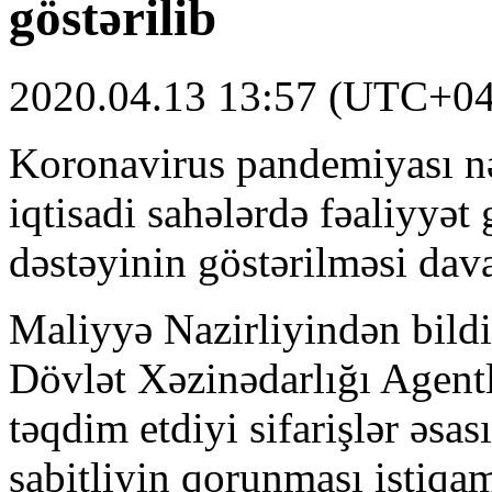
göstərilib
2020.04.13 13:57 (UTC+04
Koronavirus pandemiyası nə
iqtisadi sahələrdə fəaliyyət
dəstəyinin göstərilməsi dava
Maliyyə Nazirliyindən bildir
Dövlət Xəzinədarlığı Agentl
təqdim etdiyi sifarişlər əsas
sabitliyin qorunması istiq