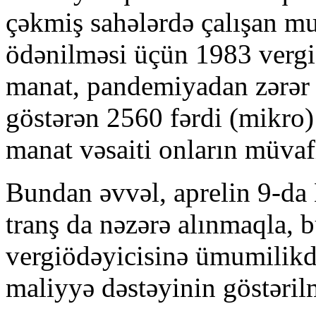
çəkmiş sahələrdə çalışan m
ödənilməsi üçün 1983 vergi
manat, pandemiyadan zərər 
göstərən 2560 fərdi (mikro)
manat vəsaiti onların müvaf
Bundan əvvəl, aprelin 9-da 
tranş da nəzərə alınmaqla, 
vergiödəyicisinə ümumilik
maliyyə dəstəyinin göstəril