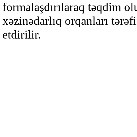
formalaşdırılaraq təqdim olu
xəzinədarlıq orqanları tərə
etdirilir.