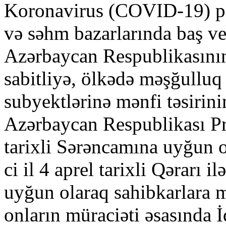
Koronavirus (COVID-19) pa
və səhm bazarlarında baş v
Azərbaycan Respublikasının 
sabitliyə, ölkədə məşğulluq
subyektlərinə mənfi təsirini
Azərbaycan Respublikası Pr
tarixli Sərəncamına uyğun o
ci il 4 aprel tarixli Qərarı 
uyğun olaraq sahibkarlara 
onların müraciəti əsasında İ