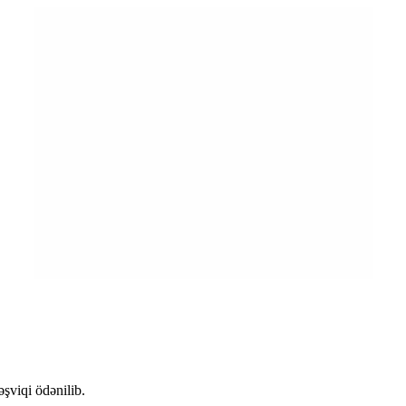
əşviqi ödənilib.