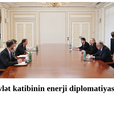
ət katibinin enerji diplomatiya