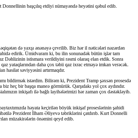
 Donnellinin başçılıq etdiyi nümayəndə heyətini qəbul edib.
qiqətən də yaxşı ənənəyə çevrilib. Biz hər il nəticələri nəzərdən
şahidə edirik. Ümidvaram ki, bu ilin sonunadək bütün işlər tam
z Dəhlizinin istismara verildiyini rəsmi olaraq elan etdik. Sonra
qaz yataqlarından daha çox təbii qaz ixrac etməyə imkan verəcək.
n hasilat səviyyəsini artırmaqdır.
mı bildirmək istərdim. Bilirəm ki, Prezident Tramp şəxsən prosesdə
rda biz heç bir başqa maneə görmürük. Qarşıdakı yol çox aydındır.
ımızın inkişafı ilə bağlı layihələrimizi hər zaman çox dəstəkləyib.
aytaxtımızda həyata keçirilən böyük inkişaf proseslərinin şahidi
ilə Prezident İlham Əliyevə təbriklərini çatdırıb. Kurt Donnelli
rılan müzakirələrin önəmini qeyd edib.