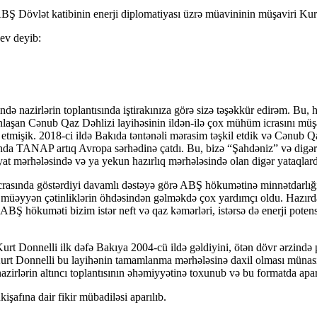
Ş Dövlət katibinin enerji diplomatiyası üzrə müavininin müşaviri Kurt
ev deyib:
 nazirlərin toplantısında iştirakınıza görə sizə təşəkkür edirəm. Bu, hə
axınlaşan Cənub Qaz Dəhlizi layihəsinin ildən-ilə çox mühüm icrasını mü
ə etmişik. 2018-ci ildə Bakıda təntənəli mərasim təşkil etdik və Cənub Qa
nda TANAP artıq Avropa sərhədinə çatdı. Bu, bizə “Şahdəniz” və digər 
at mərhələsində və ya yekun hazırlıq mərhələsində olan digər yataqlarda
crasında göstərdiyi davamlı dəstəyə görə ABŞ hökumətinə minnətdarlığı
imiz müəyyən çətinliklərin öhdəsindən gəlməkdə çox yardımçı oldu. Hazı
hökuməti bizim istər neft və qaz kəmərləri, istərsə də enerji potensial
rt Donnelli ilk dəfə Bakıya 2004-cü ildə gəldiyini, ötən dövr ərzində p
 Donnelli bu layihənin tamamlanma mərhələsinə daxil olması münasibət
zirlərin altıncı toplantısının əhəmiyyətinə toxunub və bu formatda apa
şafına dair fikir mübadiləsi aparılıb.