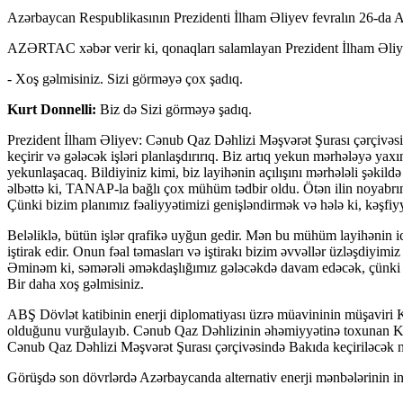
Azərbaycan Respublikasının Prezidenti İlham Əliyev fevralın 26-da AB
AZƏRTAC xəbər verir ki, qonaqları salamlayan Prezident İlham Əliy
- Xoş gəlmisiniz. Sizi görməyə çox şadıq.
Kurt Donnelli:
Biz də Sizi görməyə şadıq.
Prezident İlham Əliyev: Cənub Qaz Dəhlizi Məşvərət Şurası çərçivəsində
keçirir və gələcək işləri planlaşdırırıq. Biz artıq yekun mərhələyə y
yekunlaşacaq. Bildiyiniz kimi, biz layihənin açılışını mərhələli şəkild
əlbəttə ki, TANAP-la bağlı çox mühüm tədbir oldu. Ötən ilin noyabrı
Çünki bizim planımız fəaliyyətimizi genişləndirmək və hələ ki, kəşfiyy
Beləliklə, bütün işlər qrafikə uyğun gedir. Mən bu mühüm layihənin i
iştirak edir. Onun fəal təmasları və iştirakı bizim əvvəllər üzləşdiy
Əminəm ki, səmərəli əməkdaşlığımız gələcəkdə davam edəcək, çünki ABŞ 
Bir daha xoş gəlmisiniz.
ABŞ Dövlət katibinin enerji diplomatiyası üzrə müavininin müşaviri Ku
olduğunu vurğulayıb. Cənub Qaz Dəhlizinin əhəmiyyətinə toxunan Kurt
Cənub Qaz Dəhlizi Məşvərət Şurası çərçivəsində Bakıda keçiriləcək na
Görüşdə son dövrlərdə Azərbaycanda alternativ enerji mənbələrinin inki