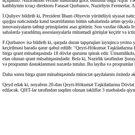
açıqlanıb. Nazirlikdən verilən məlumata görə, bununla bağlı Aqrar Tə
katibliyinin icraçı direktoru Fərasət Qurbanov, Nazirliyin Fermerlər, 
İ.Quliyev bildirib ki, Prezident İlham Əliyevin yürütdüyü siyasət nətic
qayğısı nəticəsində kənd təsərrüfatının bütün sahələrində artım qeydə a
innovasiyaların tətbiqi prinsiplərini əsas götürür. Son vaxtlar ölkədə f
sahələrdə yaradılmış assosiasiyalarla mütəmadi görüşlər keçirir və ictima
F.Qurbanov isə bildirib ki, qarşıda duran tapşırıqları layiqincə yerin
keçirilməsi barədə qərar qəbul edilib: "Qeyri-Hökumət Təşkilatlarına 
birgə qrant müsabiqəsində 18 dövlət qurumu iştirak edir. Ümumilikdə
elan olunan qrant müsabiqəsindədir. Belə ki, Nazirlik tərəfindən Şuray
və proqramın dəstəklənməsi nəzərdə tutulur. Bu layihə və proqramlar k
Daha sonra birgə qrant müsabiqəsində müraciət qaydalarını özündə əks
Qeyd edək ki, noyabrın 20-dən Qeyri-Hökumət Təşkilatlarına Dövlət Də
ediləcək. QHT-lər tərəfindən təqdim olunan təkliflər 3 mərhələdə qiym