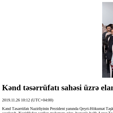
Kənd təsərrüfatı sahəsi üzrə ela
2019.11.26 10:12 (UTC+04:00)
Kənd Təsərrüfatı Nazirliyinin Prezident yanında Qeyri-Hökumət Təşkila