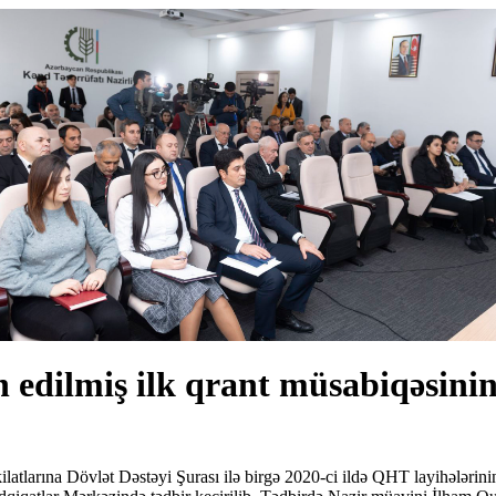
n edilmiş ilk qrant müsabiqəsinin
tlarına Dövlət Dəstəyi Şurası ilə birgə 2020-ci ildə QHT layihələrinin 