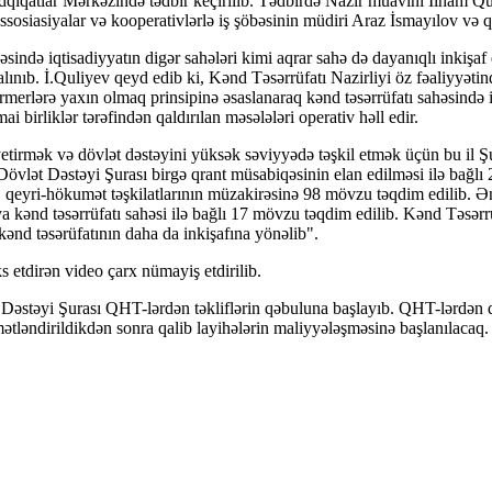
dqiqatlar Mərkəzində tədbir keçirilib. Tədbirdə Nazir müavini İlham Q
Assosiasiyalar və kooperativlərlə iş şöbəsinin müdiri Araz İsmayılov və q
əsində iqtisadiyyatın digər sahələri kimi aqrar sahə də dayanıqlı inkişaf
lınıb. İ.Quliyev qeyd edib ki, Kənd Təsərrüfatı Nazirliyi öz fəaliyyətin
ermerlərə yaxın olmaq prinsipinə əsaslanaraq kənd təsərrüfatı sahəsində ix
i birliklər tərəfindən qaldırılan məsələləri operativ həll edir.
ə yetirmək və dövlət dəstəyini yüksək səviyyədə təşkil etmək üçün bu il Ş
Dövlət Dəstəyi Şurası birgə qrant müsabiqəsinin elan edilməsi ilə bağlı
, qeyri-hökumət təşkilatlarının müzakirəsinə 98 mövzu təqdim edilib. 
a kənd təsərrüfatı sahəsi ilə bağlı 17 mövzu təqdim edilib. Kənd Təsərrü
ənd təsərüfatının daha da inkişafına yönəlib".
 etdirən video çarx nümayiş etdirilib.
stəyi Şurası QHT-lərdən təkliflərin qəbuluna başlayıb. QHT-lərdən qra
ətləndirildikdən sonra qalib layihələrin maliyyələşməsinə başlanılacaq.