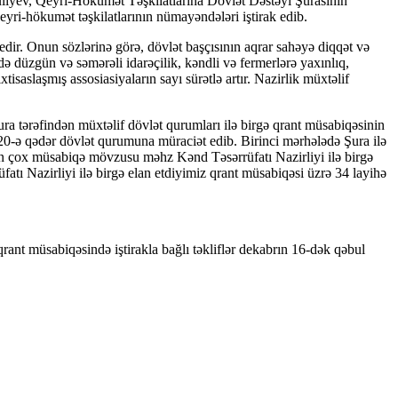
uliyev, Qeyri-Hökumət Təşkilatlarına Dövlət Dəstəyi Şurasının
eyri-hökumət təşkilatlarının nümayəndələri iştirak edib.
 edir. Onun sözlərinə görə, dövlət başçısının aqrar sahəyə diqqət və
də düzgün və səmərəli idarəçilik, kəndli və fermerlərə yaxınlıq,
tisaslaşmış assosiasiyaların sayı sürətlə artır. Nazirlik müxtəlif
ura tərəfindən müxtəlif dövlət qurumları ilə birgə qrant müsabiqəsinin
 20-ə qədər dövlət qurumuna müraciət edib. Birinci mərhələdə Şura ilə
Ən çox müsabiqə mövzusu məhz Kənd Təsərrüfatı Nazirliyi ilə birgə
fatı Nazirliyi ilə birgə elan etdiyimiz qrant müsabiqəsi üzrə 34 layihə
nt müsabiqəsində iştirakla bağlı təkliflər dekabrın 16-dək qəbul