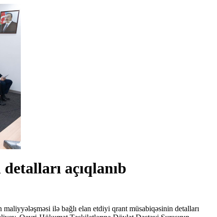
 detalları açıqlanıb
maliyyələşməsi ilə bağlı elan etdiyi qrant müsabiqəsinin detalları