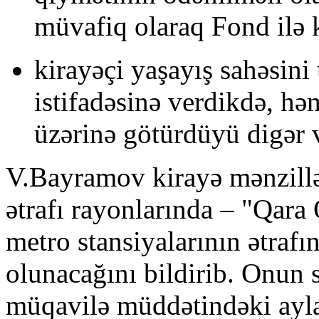
müvafiq olaraq Fond ilə k
kirayəçi yaşayış sahəsin
istifadəsinə verdikdə, hə
üzərinə götürdüyü digər v
V.Bayramov kirayə mənzill
ətrafı rayonlarında – "Qara
metro stansiyalarının ətrafı
olunacağını bildirib. Onun s
müqavilə müddətindəki ayla