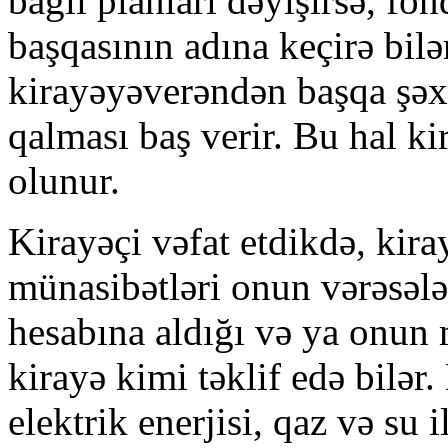
bağlı planları dəyişirsə, fon
başqasının adına keçirə bil
kirayəyəverəndən başqa şəx
qalması baş verir. Bu hal k
olunur.
Kirayəçi vəfat etdikdə, kir
münasibətləri onun vərəsələr
hesabına aldığı və ya onun 
kirayə kimi təklif edə bilər.
elektrik enerjisi, qaz və su 