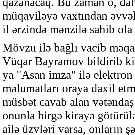
qazanacaq. Bu zaman o, dah
müqaviləyə vaxtından əvvəl
il ərzində mənzilə sahib ola
Mövzu ilə bağlı vacib məqam
Vüqar Bayramov bildirib ki,
ya "Asan imza" ilə elektron 
məlumatları oraya daxil etm
müsbət cavab alan vətəndaş 
onunla birgə kirayə götürül
ailə üzvləri varsa, onların ş