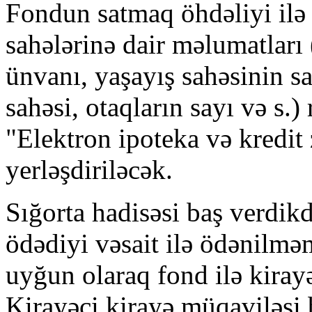
Fondun satmaq öhdəliyi ilə 
sahələrinə dair məlumatları
ünvanı, yaşayış sahəsinin sa
sahəsi, otaqların sayı və s.)
"Elektron ipoteka və kredit
yerləşdiriləcək.
Sığorta hadisəsi baş verdikd
ödədiyi vəsait ilə ödənilmə
uyğun olaraq fond ilə kiray
Kirayəçi kirayə müqaviləsi 