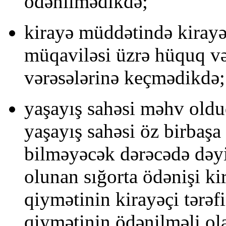
ödənilmədikdə;
kirayə müddətində kirayəç
müqaviləsi üzrə hüquq və
vərəsələrinə keçmədikdə;
yaşayış sahəsi məhv oldu
yaşayış sahəsi öz birbaşa 
bilməyəcək dərəcədə dəyi
olunan sığorta ödənişi ki
qiymətinin kirayəçi tərəfi
qiymətinin ödənilməli ol