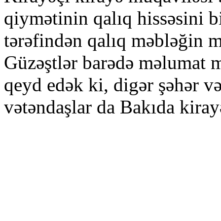
qiymətinin qalıq hissəsini 
tərəfindən qalıq məbləğin m
Güzəştlər barədə məlumat 
qeyd edək ki, digər şəhər v
vətəndaşlar da Bakıda kiray