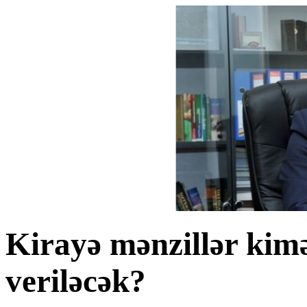
Kirayə mənzillər kimə
veriləcək?