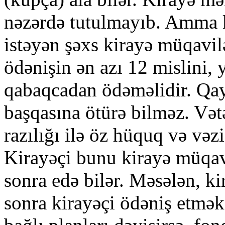
nəzərdə tutulmayıb. Amma 
istəyən şəxs kirayə müqavil
ödənişin ən azı 12 mislini, y
qabaqcadan ödəməlidir. Qayd
başqasına ötürə bilməz. Vət
razılığı ilə öz hüquq və vəzi
Kirayəçi bunu kirayə müqav
sonra edə bilər. Məsələn, k
sonra kirayəçi ödəniş etməkd