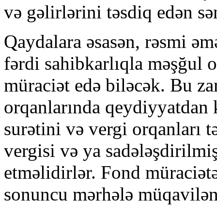
və gəlirlərini təsdiq edən s
Qaydalara əsasən, rəsmi ə
fərdi sahibkarlıqla məşğul 
müraciət edə biləcək. Bu za
orqanlarında qeydiyyatdan 
surətini və vergi orqanları 
vergisi və ya sadələşdirilm
etməlidirlər. Fond müraciə
sonuncu mərhələ müqavilən