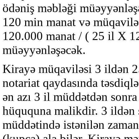
ödəniş məbləği müəyyənləşə
120 min manat və müqavilə 
120.000 manat / ( 25 il X 1
müəyyənləşəcək.
Kirayə müqaviləsi 3 ildən 
notariat qaydasında təsdiq
ən azı 3 il müddətdən sonra
hüququna malikdir. 3 ildən 
müddətində istənilən zaman
(kupça) ala bilər. Kirayə mə