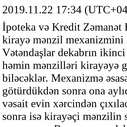
2019.11.22 17:34 (UTC+04
İpoteka və Kredit Zəmanət
kirayə mənzil mexanizmini i
Vətəndaşlar dekabrın ikinci
həmin mənzilləri kirayəyə 
biləcəklər. Mexanizmə əsasə
götürdükdən sonra ona aylıq
vəsait evin xərcindən çıxıl
sonra isə kirayəçi mənzilin