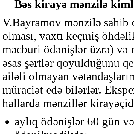
Bəs kirayə mənzilə kimlə
V.Bayramov mənzilə sahib o
olması, vaxtı keçmiş öhdəlik
məcburi ödənişlər üzrə) v
əsas şərtlər qoyulduğunu qe
ailəli olmayan vətəndaşları
müraciət edə bilərlər. Ekspe
hallarda mənzillər kirayəçidə
aylıq ödənişlər 60 gün v