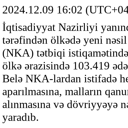
2024.12.09 16:02 (UTC+04
İqtisadiyyat Nazirliyi yanı
tərəfindən ölkədə yeni nəsil
(NKA) tətbiqi istiqamətində 
ölkə ərazisində 103.419 ədə
Belə NKA-lardan istifadə he
aparılmasına, malların qanu
alınmasına və dövriyyəyə n
yaradıb.