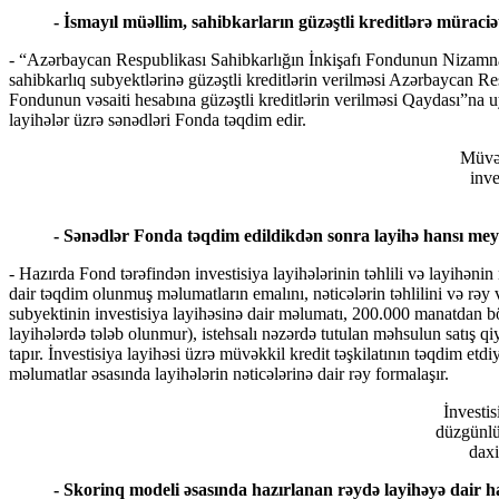
- İsmayıl müəllim, sahibkarların güzəştli kreditlərə müraciə
- “Azərbaycan Respublikası Sahibkarlığın İnkişafı Fondunun Nizamnam
sahibkarlıq subyektlərinə güzəştli kreditlərin verilməsi Azərbaycan Re
Fondunun vəsaiti hesabına güzəştli kreditlərin verilməsi Qaydası”na uyğ
layihələr üzrə sənədləri Fonda təqdim edir.
Müvək
inve
- Sənədlər Fonda təqdim edildikdən sonra layihə hansı mey
- Hazırda Fond tərəfindən investisiya layihələrinin təhlili və layihənin
dair təqdim olunmuş məlumatların emalını, nəticələrin təhlilini və rəy
subyektinin investisiya layihəsinə dair məlumatı, 200.000 manatdan böy
layihələrdə tələb olunmur), istehsalı nəzərdə tutulan məhsulun satış qi
tapır. İnvestisiya layihəsi üzrə müvəkkil kredit təşkilatının təqdim et
məlumatlar əsasında layihələrin nəticələrinə dair rəy formalaşır.
İnvestis
düzgünlü
daxi
- Skorinq modeli əsasında hazırlanan rəydə layihəyə dair h