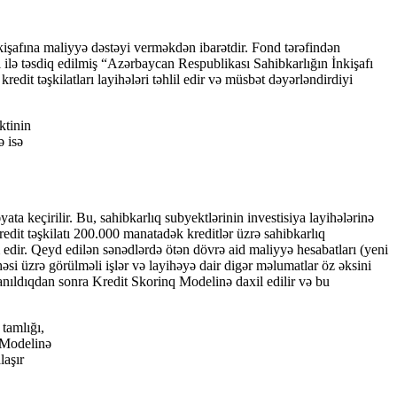
şafına maliyyə dəstəyi verməkdən ibarətdir. Fond tərəfindən
ı ilə təsdiq edilmiş “Azərbaycan Respublikası Sahibkarlığın İnkişafı
dit təşkilatları layihələri təhlil edir və müsbət dəyərləndirdiyi
ktinin
ə isə
ata keçirilir. Bu, sahibkarlıq subyektlərinin investisiya layihələrinə
redit təşkilatı 200.000 manatadək kreditlər üzrə sahibkarlıq
 edir. Qeyd edilən sənədlərdə ötən dövrə aid maliyyə hesabatları (yeni
əsi üzrə görülməli işlər və layihəyə dair digər məlumatlar öz əksini
xlanıldıqdan sonra Kredit Skorinq Modelinə daxil edilir və bu
 tamlığı,
 Modelinə
laşır