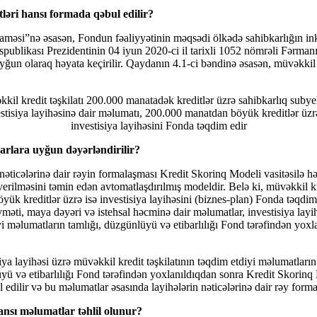
tləri hansı formada qəbul edilir?
əsi”nə əsasən, Fondun fəaliyyətinin məqsədi ölkədə sahibkarlığın inki
spublikası Prezidentinin 04 iyun 2020-ci il tarixli 1052 nömrəli Fərman
un olaraq həyata keçirilir. Qaydanın 4.1-ci bəndinə əsasən, müvəkkil kre
kil kredit təşkilatı 200.000 manatadək kreditlər üzrə sahibkarlıq subye
stisiya layihəsinə dair məlumatı, 200.000 manatdan böyük kreditlər üzr
investisiya layihəsini Fonda təqdim edir
arlara uyğun dəyərləndirilir?
 nəticələrinə dair rəyin formalaşması Kredit Skorinq Modeli vasitəsilə həy
 verilməsini təmin edən avtomatlaşdırılmış modeldir. Belə ki, müvəkkil k
ük kreditlər üzrə isə investisiya layihəsini (biznes-plan) Fonda təqdim
yməti, maya dəyəri və istehsal həcminə dair məlumatlar, investisiya layih
diyi məlumatların tamlığı, düzgünlüyü və etibarlılığı Fond tərəfindən yo
iya layihəsi üzrə müvəkkil kredit təşkilatının təqdim etdiyi məlumatların
yü və etibarlılığı Fond tərəfindən yoxlanıldıqdan sonra Kredit Skorinq
l edilir və bu məlumatlar əsasında layihələrin nəticələrinə dair rəy forma
ansı məlumatlar təhlil olunur?