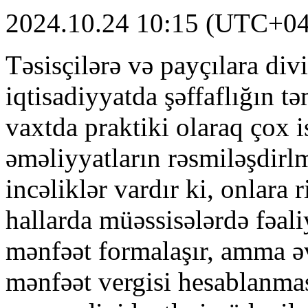
2024.10.24 10:15 (UTC+04
Təsisçilərə və payçılara div
iqtisadiyyatda şəffaflığın 
vaxtda praktiki olaraq çox is
əməliyyatların rəsmiləşdir
incəliklər vardır ki, onlara 
hallarda müəssisələrdə fəaliy
mənfəət formalaşır, amma əv
mənfəət vergisi hesablanmas