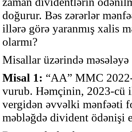
zaman dividentlərin ödənil
doğurur. Bəs zərərlər mənfə
illərə görə yaranmış xalis 
olarmı?
Misallar üzərində məsələyə 
Misal 1:
“AA” MMC 2022-ci 
vurub. Həmçinin, 2023-cü i
vergidən əvvəlki mənfəəti 
məbləğdə divident ödənişi e