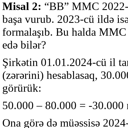
Misal 2:
“BB” MMC 2022-ci 
başa vurub. 2023-cü ildə isə
formalaşıb. Bu halda MMC 
edə bilər?
Şirkətin 01.01.2024-cü il ta
(zərərini) hesablasaq, 30.0
görürük:
50.000 – 80.000 = -30.000 
Ona görə də müəssisə 2024-c