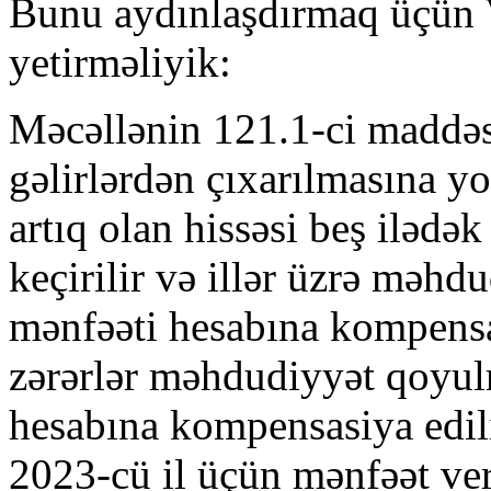
Bunu aydınlaşdırmaq üçün V
yetirməliyik:
Məcəllənin 121.1-ci maddəsi
gəlirlərdən çıxarılmasına yo
artıq olan hissəsi beş iləd
keçirilir və illər üzrə məh
mənfəəti hesabına kompensa
zərərlər məhdudiyyət qoyul
hesabına kompensasiya edi
2023-cü il üçün mənfəət ver