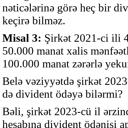
nəticələrinə görə heç bir di
keçirə bilməz.
Misal 3:
Şirkət 2021-ci ili 
50.000 manat xalis mənfəət
100.000 manat zərərlə yekun
Belə vəziyyətdə şirkət 2023
də divident ödəyə bilərmi?
Bəli, şirkət 2023-cü il ərzin
hesabına divident ödənişi ap