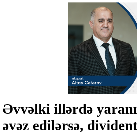
Əvvəlki illərdə yaran
əvəz edilərsə, divide