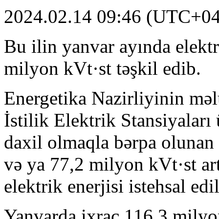
2024.02.14 09:46 (UTC+04
Bu ilin yanvar ayında elektr
milyon kVt·st təşkil edib.
Energetika Nazirliyinin mə
İstilik Elektrik Stansiyalar
daxil olmaqla bərpa olunan 
və ya 77,2 milyon kVt·st ar
elektrik enerjisi istehsal edil
Yanvarda ixrac 116,3 milyon